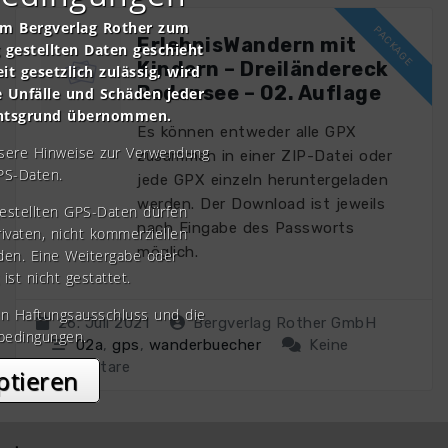
om Bergverlag Rother zum
ErlebnisWandern mit
gestellten Daten geschieht
Kindern – Dreiländereck
it gesetzlich zulässig, wird
Bodensee – 02. Auflage
e Unfälle und Schäden jeder
chtsgrund übernommen.
Es können entweder alle GPX
nsere Hinweise zur Verwendung
zusammen in einer ZIP-Datei oder
PS-Daten.
jede GPX einzeln heruntergeladen
werden. Der Download ist jeweils
gestellten GPS-Daten dürfen
nach Eingabe des Passworts
rivaten, nicht kommerziellen
möglich.
den. Eine Weitergabe oder
 ist nicht gestattet.
en Haftungsausschluss und die
26. Juli 2021
Bergverlag Rother GmbH
bedingungen.
02a
,
gps
,
wanderbuecher
Keine
Kommentare
ptieren