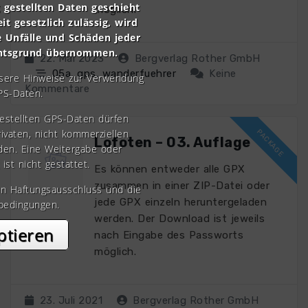
gestellten Daten geschieht
möglich.
it gesetzlich zulässig, wird
e Unfälle und Schäden jeder
chtsgrund übernommen.
22. Mai 2023
Bergverlag Rother GmbH
05a
,
gps
,
wanderfuehrer
Keine
nsere Hinweise zur Verwendung
Kommentare
PS-Daten.
gestellten GPS-Daten dürfen
rivaten, nicht kommerziellen
Lofoten – 03. Auflage
den. Eine Weitergabe oder
 ist nicht gestattet.
Es können entweder alle GPX
zusammen in einer ZIP-Datei oder
en Haftungsausschluss und die
jede GPX einzeln heruntergeladen
bedingungen.
werden. Der Download ist jeweils
ptieren
nach Eingabe des Passworts
möglich.
23. Juli 2021
Bergverlag Rother GmbH