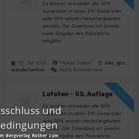
Es können entweder alle GPX
zusammen in einer ZIP-Datei oder
jede GPX einzeln heruntergeladen
werden. Der Download ist jeweils
nach Eingabe des Passworts
möglich.
23. Juli 2021
Florian Tukker
04a
,
gps
,
wanderfuehrer
Keine Kommentare
Lofoten – 05. Auflage
Es können entweder alle GPX
sschluss und
zusammen in einer ZIP-Datei oder
bedingungen
jede GPX einzeln heruntergeladen
werden. Der Download ist jeweils
om Bergverlag Rother zum
nach Eingabe des Passworts