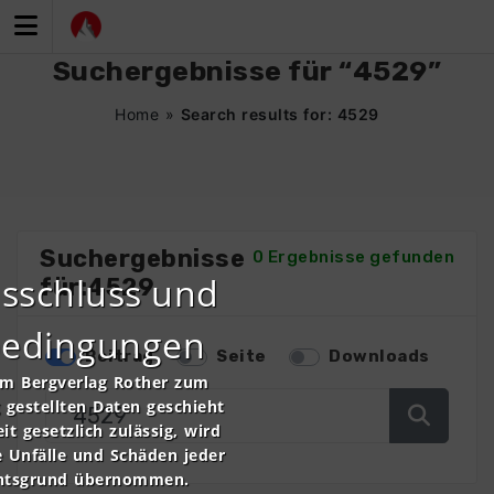
Zum
Inhalt
springen
Suchergebnisse für “4529”
Home
»
Search results for: 4529
Suchergebnisse
0 Ergebnisse gefunden
sschluss und
für:4529
bedingungen
Beitrag
Seite
Downloads
om Bergverlag Rother zum
gestellten Daten geschieht
it gesetzlich zulässig, wird
e Unfälle und Schäden jeder
chtsgrund übernommen.