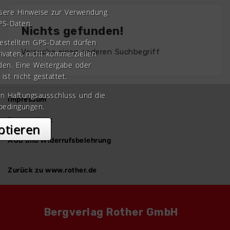
nsere Hinweise zur Verwendung
PS-Daten.
Nichts gefunden!
gestellten GPS-Daten dürfen
Versuche einen anderen Suchbegriff
rivaten, nicht kommerziellen
den. Eine Weitergabe oder
 ist nicht gestattet.
en Haftungsausschluss und die
Impressum
bedingungen.
Datenschutz
ptieren
AGB und Widerrufsbelehrung
Zurück zu www.rother.de
Bergverlag Rother GmbH