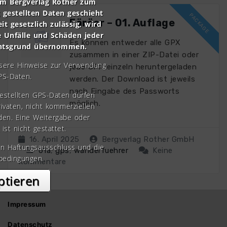
om Bergverlag Rother zum
gestellten Daten geschieht
Färöer – 01. Auflage
it gesetzlich zulässig, wird
e Unfälle und Schäden jeder
Es können entweder alle GPX
chtsgrund übernommen.
zusammen in einer ZIP-Datei oder
nsere Hinweise zur Verwendung
jede GPX einzeln heruntergeladen
PS-Daten.
werden. Der Download ist jeweils
nach Eingabe des Passworts
gestellten GPS-Daten dürfen
möglich.
rivaten, nicht kommerziellen
den. Eine Weitergabe oder
 ist nicht gestattet.
16. April 2025
Bergverlag Rother GmbH
en Haftungsausschluss und die
01a
,
gps
,
wanderfuehrer
Keine
bedingungen.
Kommentare
ptieren
Impressum
Datenschutz