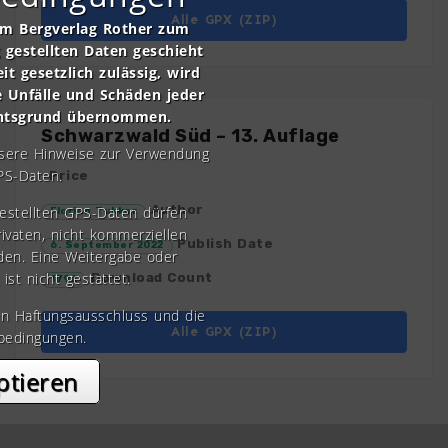
Alle GPX (ZIP)
om Bergverlag Rother zum
gestellten Daten geschieht
it gesetzlich zulässig, wird
e Unfälle und Schäden jeder
chtsgrund übernommen.
Schwarzwald Süd – 13. Auflage
nsere Hinweise zur Verwendung
PS-Daten.
Price
Author
gestellten GPS-Daten dürfen
Florian Tukker
rivaten, nicht kommerziellen
Publish Date
6. September 2022
den. Eine Weitergabe oder
 ist nicht gestattet.
Download Count
1792
en Haftungsausschluss und die
Alle GPX (ZIP)
bedingungen.
ptieren