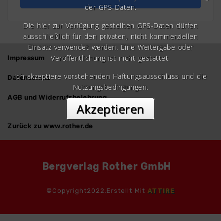
der GPS-Daten.
Die hier zur Verfügung gestellten GPS-Daten dürfen
ausschließlich für den privaten, nicht kommerziellen
Einsatz verwendet werden. Eine Weitergabe oder
Veröffentlichung ist nicht gestattet.
Impressum
Ich akzeptiere vorstehenden Haftungsausschluss und die
Datenschutz
Nutzungsbedingungen.
AGB und Widerrufsbelehrung
Akzeptieren
Zurück zu www.rother.de
Bergverlag Rother GmbH
©Copyright2022.Erstellt Mit
ATTIRE