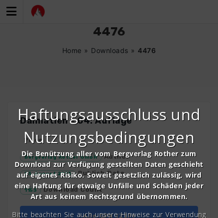
Zum
Inhalt
springen
4476
Home
»
Downloads
»
4476
Haftungsausschluss und
Dalmatien – 04. Auflage
Nutzungsbedingungen
Price
Die Benützung aller vom Bergverlag Rother zum
Author
Bergverlag Rother GmbH
Download zur Verfügung gestellten Daten geschieht
Publish Date
auf eigenes Risiko. Soweit gesetzlich zulässig, wird
23. August 2023
eine Haftung für etwaige Unfälle und Schäden jeder
Download Count
1153
Art aus keinem Rechtsgrund übernommen.
Bitte beachten Sie auch unsere Hinweise zur Verwendung
Alle GPX (ZIP)