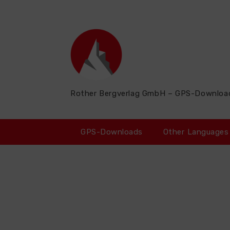
Zum
Inhalt
springen
Rother Bergverlag GmbH – GPS-Downloa
GPS-Downloads
Other Languages