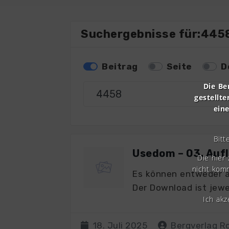
Suchergebnisse für:445
Beitrag
Seite
D
Die Be
gestellte
ein
Bitt
Usedom – 03. Auf
Die hier
nicht komm
Es können entweder a
Der Download ist jewe
Ich ak
18. Juli 2025
Bergverlag 