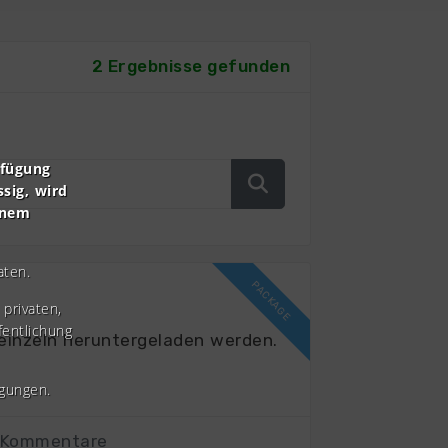
2 Ergebnisse gefunden
rfügung
ssig, wird
inem
aten.
privaten,
fentlichung
einzeln heruntergeladen werden.
gungen.
 Kommentare