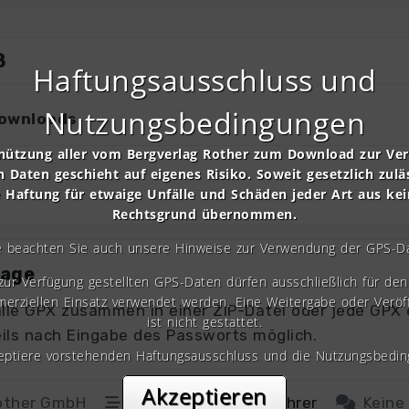
8
Haftungsausschluss und
Nutzungsbedingungen
ownloads
nützung aller vom Bergverlag Rother zum Download zur Ve
n Daten geschieht auf eigenes Risiko. Soweit gesetzlich zulä
e Haftung für etwaige Unfälle und Schäden jeder Art aus ke
Rechtsgrund übernommen.
e beachten Sie auch unsere Hinweise zur Verwendung der GPS-D
lage
 zur Verfügung gestellten GPS-Daten dürfen ausschließlich für den 
erziellen Einsatz verwendet werden. Eine Weitergabe oder Veröf
lle GPX zusammen in einer ZIP-Datei oder jede GPX 
ist nicht gestattet.
ils nach Eingabe des Passworts möglich.
zeptiere vorstehenden Haftungsausschluss und die Nutzungsbedin
Akzeptieren
Rother GmbH
03a
,
gps
,
wanderfuehrer
Keine