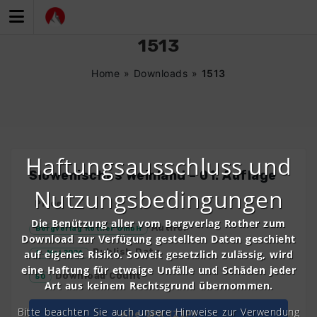
Zum
Inhalt
springen
1513
Home
»
Downloads
»
1513
Haftungsausschluss und
Slowenisches Weinland – 01. Auflage
Nutzungsbedingungen
Price
Die Benützung aller vom Bergverlag Rother zum
Author
Bergverlag Rother GmbH
Download zur Verfügung gestellten Daten geschieht
Publish Date
auf eigenes Risiko. Soweit gesetzlich zulässig, wird
8. Mai 2026
eine Haftung für etwaige Unfälle und Schäden jeder
Download Count
50
Art aus keinem Rechtsgrund übernommen.
Bitte beachten Sie auch unsere Hinweise zur Verwendung
Alle GPX (ZIP)