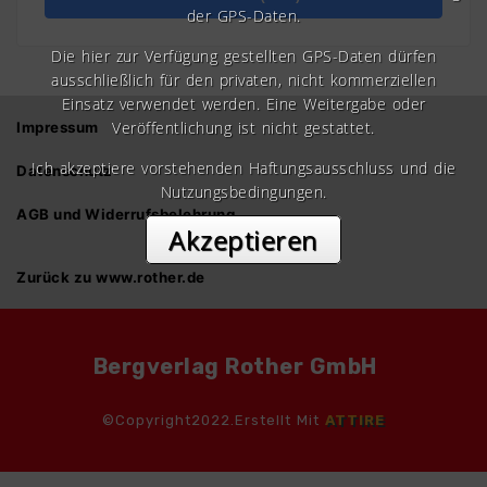
der GPS-Daten.
Die hier zur Verfügung gestellten GPS-Daten dürfen
ausschließlich für den privaten, nicht kommerziellen
Einsatz verwendet werden. Eine Weitergabe oder
Veröffentlichung ist nicht gestattet.
Impressum
Ich akzeptiere vorstehenden Haftungsausschluss und die
Datenschutz
Nutzungsbedingungen.
AGB und Widerrufsbelehrung
Akzeptieren
Zurück zu www.rother.de
Bergverlag Rother GmbH
©Copyright2022.Erstellt Mit
ATTIRE