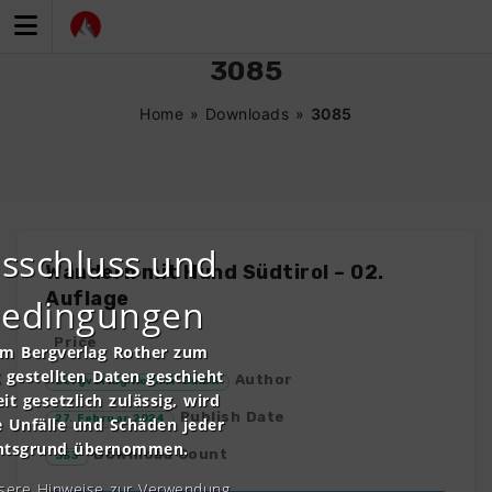
Zum
Inhalt
springen
3085
Home
»
Downloads
»
3085
sschluss und
Wandern mit Hund Südtirol – 02.
Auflage
bedingungen
Price
om Bergverlag Rother zum
gestellten Daten geschieht
Author
Bergverlag Rother GmbH
it gesetzlich zulässig, wird
Publish Date
27. Februar 2024
e Unfälle und Schäden jeder
chtsgrund übernommen.
Download Count
353
nsere Hinweise zur Verwendung