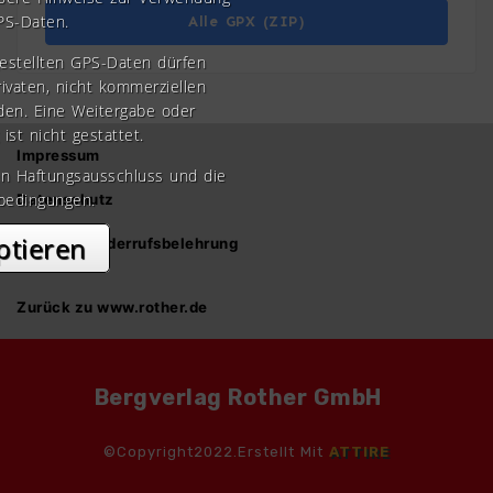
PS-Daten.
Alle GPX (ZIP)
gestellten GPS-Daten dürfen
rivaten, nicht kommerziellen
den. Eine Weitergabe oder
 ist nicht gestattet.
Impressum
en Haftungsausschluss und die
bedingungen.
Datenschutz
ptieren
AGB und Widerrufsbelehrung
Zurück zu www.rother.de
Bergverlag Rother GmbH
©Copyright2022.Erstellt Mit
ATTIRE