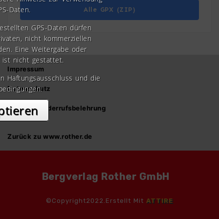
PS-Daten.
Alle GPX (ZIP)
gestellten GPS-Daten dürfen
rivaten, nicht kommerziellen
den. Eine Weitergabe oder
 ist nicht gestattet.
Impressum
en Haftungsausschluss und die
bedingungen.
Datenschutz
ptieren
AGB und Widerrufsbelehrung
Zurück zu www.rother.de
Bergverlag Rother GmbH
©Copyright2022.Erstellt Mit
ATTIRE