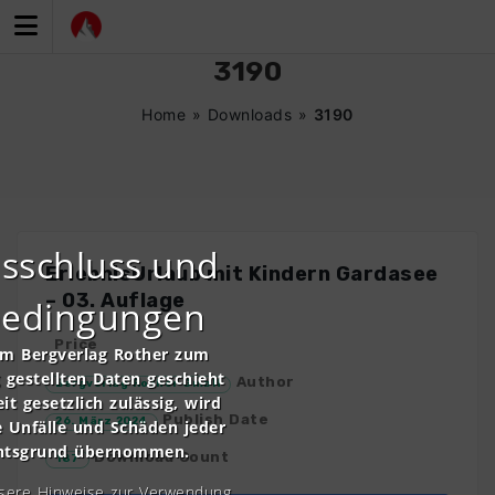
Zum
Inhalt
springen
3190
Home
»
Downloads
»
3190
sschluss und
ErlebnisUrlaub mit Kindern Gardasee
– 03. Auflage
bedingungen
Price
om Bergverlag Rother zum
gestellten Daten geschieht
Author
Bergverlag Rother GmbH
it gesetzlich zulässig, wird
Publish Date
26. März 2024
e Unfälle und Schäden jeder
chtsgrund übernommen.
Download Count
187
nsere Hinweise zur Verwendung