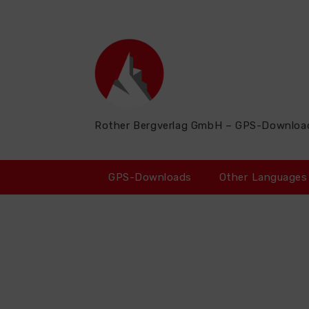
Zum
Inhalt
springen
Rother Bergverlag GmbH – GPS-Downloa
GPS-Downloads
Other Languages