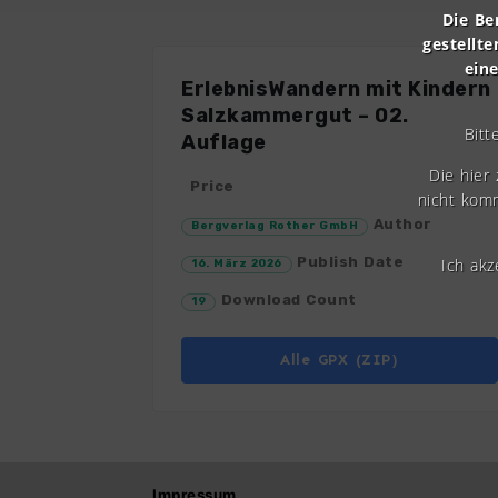
Die Be
gestellte
ein
ErlebnisWandern mit Kindern
Salzkammergut – 02.
Bitt
Auflage
Die hier
Price
nicht komm
Author
Bergverlag Rother GmbH
Publish Date
Ich ak
16. März 2026
Download Count
19
Alle GPX (ZIP)
Impressum