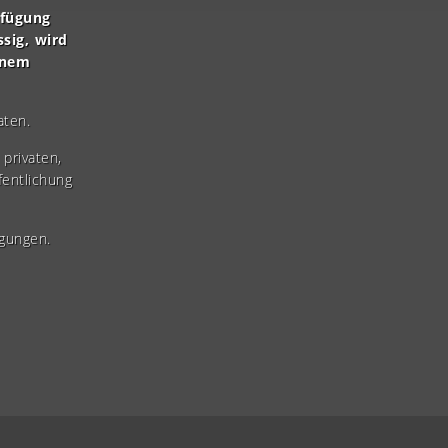
rfügung
ssig, wird
inem
aten.
privaten,
fentlichung
gungen.