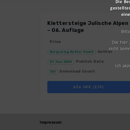
Die Be
gestellte
ein
Klettersteige Julische Alpen
– 06. Auflage
Bitt
Die hier
Price
nicht komm
Author
Bergverlag Rother GmbH
Publish Date
21. Juni 2024
Ich ak
Download Count
351
Alle GPX (ZIP)
Impressum