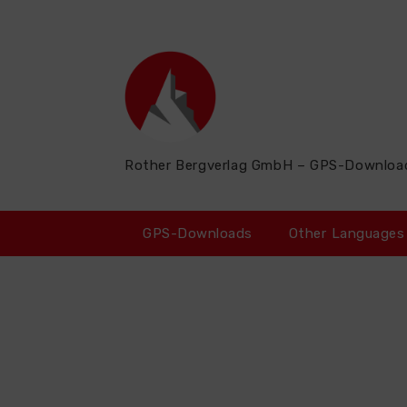
Zum
Inhalt
springen
Rother Bergverlag GmbH – GPS-Downloa
GPS-Downloads
Other Languages