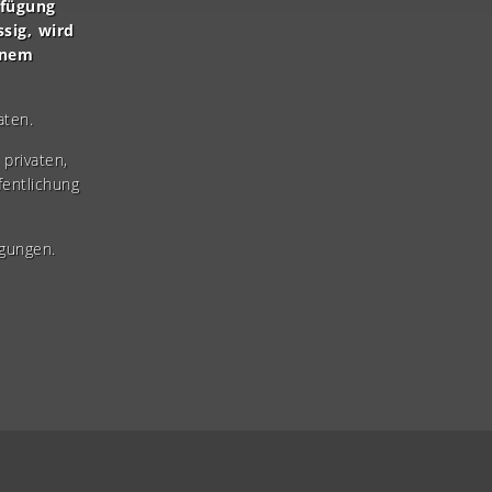
rfügung
ssig, wird
inem
aten.
privaten,
fentlichung
gungen.