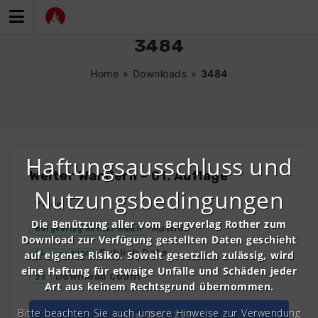
Zum
Inhalt
springen
3484
Home
»
Downloads
»
3484
Haftungsausschluss und
Weiter Wandern – 01. Auflage
Nutzungsbedingungen
Price
Die Benützung aller vom Bergverlag Rother zum
Author
Bergverlag Rother GmbH
Download zur Verfügung gestellten Daten geschieht
Publish Date
auf eigenes Risiko. Soweit gesetzlich zulässig, wird
25. Juni 2026
eine Haftung für etwaige Unfälle und Schäden jeder
Download Count
23
Art aus keinem Rechtsgrund übernommen.
Bitte beachten Sie auch unsere Hinweise zur Verwendung
Alle GPX (ZIP)