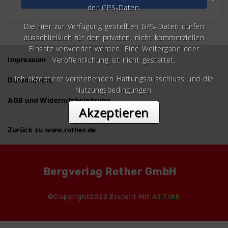
der GPS-Daten.
Die hier zur Verfügung gestellten GPS-Daten dürfen
ausschließlich für den privaten, nicht kommerziellen
Einsatz verwendet werden. Eine Weitergabe oder
Veröffentlichung ist nicht gestattet.
Impressum
Ich akzeptiere vorstehenden Haftungsausschluss und die
Datenschutz
Nutzungsbedingungen.
AGB und Widerrufsbelehrung
Akzeptieren
Zurück zu www.rother.de
Bergverlag Rother GmbH
©Copyright2022.Erstellt Mit
ATTIRE