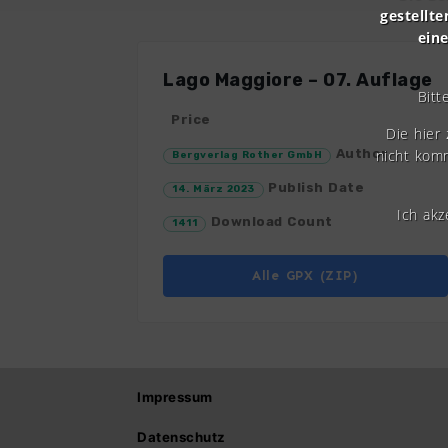
gestellte
ein
Lago Maggiore – 07. Auflage
Bitt
Price
Die hier
nicht komm
Author
Bergverlag Rother GmbH
Publish Date
14. März 2023
Ich ak
Download Count
1411
Alle GPX (ZIP)
Impressum
Datenschutz