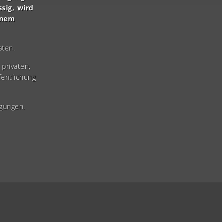
ssig, wird
inem
aten.
privaten,
fentlichung
gungen.