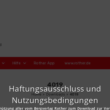
d
Hilfe
Rother App
www.rother.de
4019
Haftungsausschluss und
Home
»
Downloads
»
4019
Nutzungsbedingungen
nützung aller vom Bergverlag Rother zum Download zur Ve