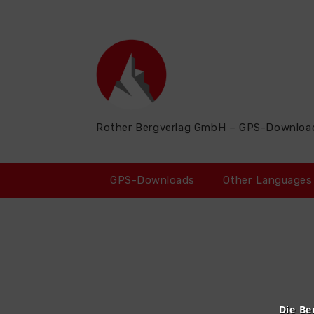
Zum
Inhalt
springen
Rother Bergverlag GmbH – GPS-Downloa
GPS-Downloads
Other Languages
Die Be