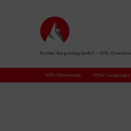
Zum
Inhalt
springen
Rother Bergverlag GmbH – GPS-Downloa
GPS-Downloads
Other Languages