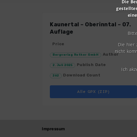
Die Be
gestellte
ein
Kaunertal – Oberinntal – 07.
Auflage
Bitt
Die hier
Price
nicht komm
Author
Bergverlag Rother GmbH
Publish Date
2. Juli 2025
Ich ak
Download Count
262
Alle GPX (ZIP)
Impressum