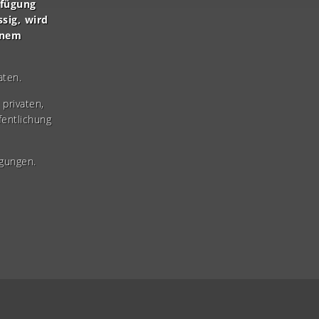
rfügung
ssig, wird
inem
aten.
privaten,
fentlichung
gungen.