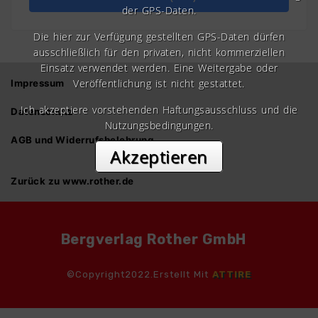
der GPS-Daten.
Die hier zur Verfügung gestellten GPS-Daten dürfen
ausschließlich für den privaten, nicht kommerziellen
Einsatz verwendet werden. Eine Weitergabe oder
Veröffentlichung ist nicht gestattet.
Impressum
Ich akzeptiere vorstehenden Haftungsausschluss und die
Datenschutz
Nutzungsbedingungen.
AGB und Widerrufsbelehrung
Akzeptieren
Zurück zu www.rother.de
Bergverlag Rother GmbH
©Copyright2022.Erstellt Mit
ATTIRE