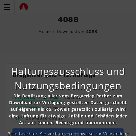
Zum
Inhalt
springen
4088
Home
»
Downloads
»
4088
Haftungsausschluss und
Bregenzerwald – 12. Auflage
Nutzungsbedingungen
Price
Die Benützung aller vom Bergverlag Rother zum
Author
Bergverlag Rother GmbH
Download zur Verfügung gestellten Daten geschieht
Publish Date
auf eigenes Risiko. Soweit gesetzlich zulässig, wird
27. Juli 2023
eine Haftung für etwaige Unfälle und Schäden jeder
Download Count
691
Art aus keinem Rechtsgrund übernommen.
Bitte beachten Sie auch unsere Hinweise zur Verwendung
Alle GPX (ZIP)