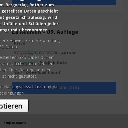
om Bergverlag Rother zum
gestellten Daten geschieht
it gesetzlich zulässig, wird
e Unfälle und Schäden jeder
chtsgrund übernommen.
La Réunion – 09. Auflage
nsere Hinweise zur Verwendung
Price
PS-Daten.
Author
Bergverlag Rother GmbH
gestellten GPS-Daten dürfen
Publish Date
rivaten, nicht kommerziellen
2. März 2023
den. Eine Weitergabe oder
Download Count
1657
 ist nicht gestattet.
en Haftungsausschluss und die
Alle GPX (ZIP)
bedingungen.
ptieren
Impressum