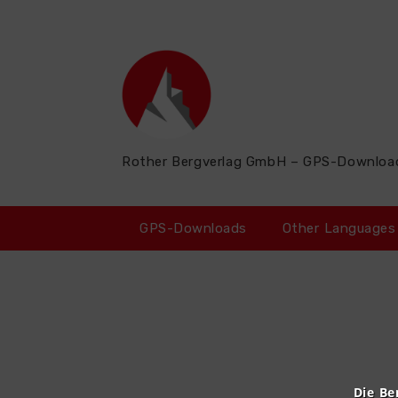
Zum
Inhalt
springen
Rother Bergverlag GmbH – GPS-Downloa
GPS-Downloads
Other Languages
Die Be