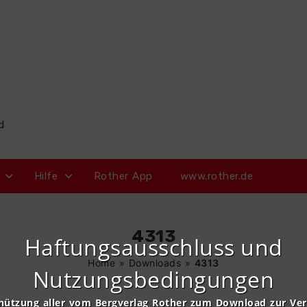
d
Hilfe
Rother App
www.rother.de
4313
Haftungsausschluss und
Home
»
Downloads
»
4313
Nutzungsbedingungen
nützung aller vom Bergverlag Rother zum Download zur Ve