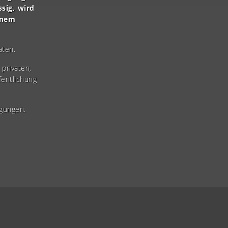
ssig, wird
inem
aten.
privaten,
fentlichung
gungen.