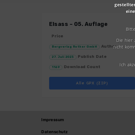
gestellte
ein
Elsass – 05. Auflage
Bitt
Price
Die hier
nicht komm
Author
Bergverlag Rother GmbH
Publish Date
27. Juli 2023
Ich ak
Download Count
1169
Alle GPX (ZIP)
Impressum
Datenschutz