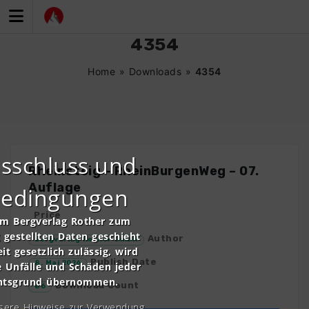
Zum
Inhalt
springen
4354
Home
»
Downloads
»
4354
sschluss und
Rheinsteig – RheinBurgenWeg – 07.
Auflage
bedingungen
Price
om Bergverlag Rother zum
gestellten Daten geschieht
Author
Bergverlag Rother GmbH
it gesetzlich zulässig, wird
Publish Date
8. Mai 2026
e Unfälle und Schäden jeder
chtsgrund übernommen.
Download Count
86
nsere Hinweise zur Verwendung