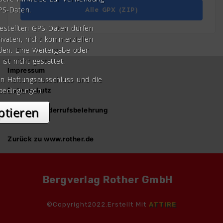
PS-Daten.
Alle GPX (ZIP)
gestellten GPS-Daten dürfen
rivaten, nicht kommerziellen
den. Eine Weitergabe oder
 ist nicht gestattet.
Impressum
en Haftungsausschluss und die
bedingungen.
Datenschutz
ptieren
AGB und Widerrufsbelehrung
Zurück zu www.rother.de
Bergverlag Rother GmbH
©Copyright2022.Erstellt Mit
ATTIRE