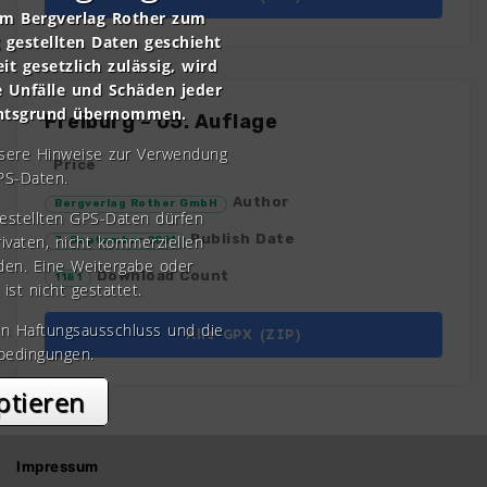
om Bergverlag Rother zum
gestellten Daten geschieht
it gesetzlich zulässig, wird
e Unfälle und Schäden jeder
chtsgrund übernommen.
Freiburg – 05. Auflage
nsere Hinweise zur Verwendung
Price
PS-Daten.
Author
Bergverlag Rother GmbH
gestellten GPS-Daten dürfen
Publish Date
rivaten, nicht kommerziellen
7. September 2021
den. Eine Weitergabe oder
Download Count
1181
 ist nicht gestattet.
en Haftungsausschluss und die
Alle GPX (ZIP)
bedingungen.
ptieren
Impressum