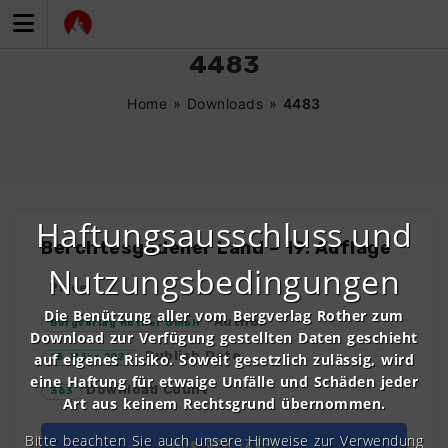
Zum
Inhalt
springen
4483
Home
»
Downloads
»
4483
Haftungsausschluss und
Berchtesgadener Land – 19. Auflage
Nutzungsbedingungen
Price
Die Benützung aller vom Bergverlag Rother zum
Author
Bergverlag Rother GmbH
Download zur Verfügung gestellten Daten geschieht
Publish Date
auf eigenes Risiko. Soweit gesetzlich zulässig, wird
13. März 2026
eine Haftung für etwaige Unfälle und Schäden jeder
Download Count
363
Art aus keinem Rechtsgrund übernommen.
Bitte beachten Sie auch unsere Hinweise zur Verwendung
Alle GPX (ZIP)