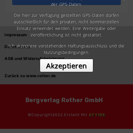
der GPS-Daten.
Die hier zur Verfügung gestellten GPS-Daten dürfen
ausschließlich für den privaten, nicht kommerziellen
Einsatz verwendet werden. Eine Weitergabe oder
Veröffentlichung ist nicht gestattet.
Impressum
Ich akzeptiere vorstehenden Haftungsausschluss und die
Datenschutz
Nutzungsbedingungen.
AGB und Widerrufsbelehrung
Akzeptieren
Zurück zu www.rother.de
Bergverlag Rother GmbH
©Copyright2022.Erstellt Mit
ATTIRE