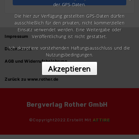
der GPS-Daten.
Die hier zur Verfügung gestellten GPS-Daten dürfen
ausschließlich für den privaten, nicht kommerziellen
Einsatz verwendet werden. Eine Weitergabe oder
Veröffentlichung ist nicht gestattet.
Impressum
Ich akzeptiere vorstehenden Haftungsausschluss und die
Datenschutz
Nutzungsbedingungen.
AGB und Widerrufsbelehrung
Akzeptieren
Zurück zu www.rother.de
Bergverlag Rother GmbH
©Copyright2022.Erstellt Mit
ATTIRE