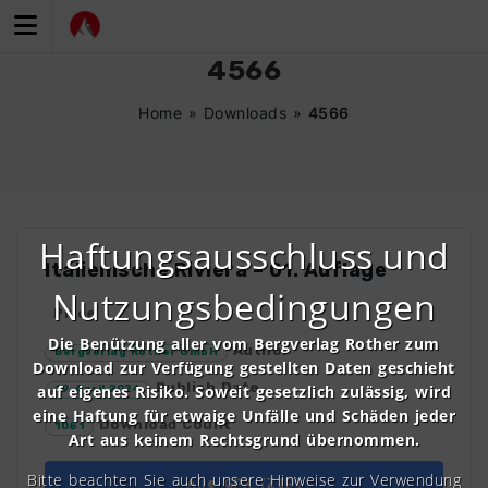
Zum
Inhalt
springen
4566
Home
»
Downloads
»
4566
Haftungsausschluss und
Italienische Riviera – 01. Auflage
Nutzungsbedingungen
Price
Die Benützung aller vom Bergverlag Rother zum
Author
Bergverlag Rother GmbH
Download zur Verfügung gestellten Daten geschieht
Publish Date
auf eigenes Risiko. Soweit gesetzlich zulässig, wird
19. April 2024
eine Haftung für etwaige Unfälle und Schäden jeder
Download Count
1081
Art aus keinem Rechtsgrund übernommen.
Bitte beachten Sie auch unsere Hinweise zur Verwendung
Alle GPX (ZIP)