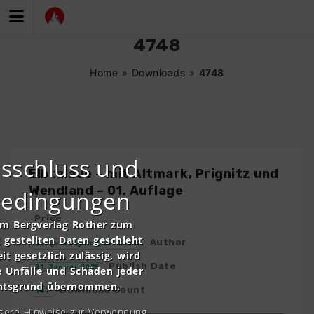
Zum
Inhalt
springen
4748
Home
»
Downloads
»
4748
sschluss und
Elbtalaue – mit Altmark, Prignitz und
Wendland – 01. Auflage
bedingungen
Price
om Bergverlag Rother zum
gestellten Daten geschieht
Author
Bergverlag Rother GmbH
it gesetzlich zulässig, wird
Publish Date
21. Januar 2025
e Unfälle und Schäden jeder
chtsgrund übernommen.
Download Count
147
nsere Hinweise zur Verwendung