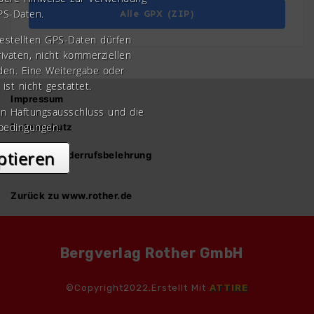
PS-Daten.
Alle GPX (ZIP)
gestellten GPS-Daten dürfen
rivaten, nicht kommerziellen
den. Eine Weitergabe oder
 ist nicht gestattet.
Impressum
en Haftungsausschluss und die
bedingungen.
Datenschutz
ptieren
AGB und Widerrufsbelehrung
Zurück zu www.rother.de
Bergverlag Rother GmbH
©Copyright2022.Erstellt Mit
ATTIRE