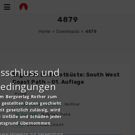
Zum
Inhalt
springen
4879
Home
»
Downloads
»
4879
sschluss und
Englands Südwestküste: South West
Coast Path – 01. Auflage
bedingungen
Price
om Bergverlag Rother zum
gestellten Daten geschieht
Author
Bergverlag Rother GmbH
it gesetzlich zulässig, wird
Publish Date
12. Juni 2025
e Unfälle und Schäden jeder
chtsgrund übernommen.
Download Count
1913
nsere Hinweise zur Verwendung