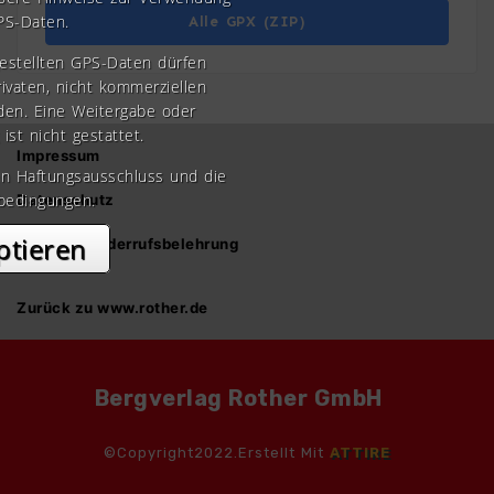
PS-Daten.
Alle GPX (ZIP)
gestellten GPS-Daten dürfen
rivaten, nicht kommerziellen
den. Eine Weitergabe oder
 ist nicht gestattet.
Impressum
en Haftungsausschluss und die
bedingungen.
Datenschutz
ptieren
AGB und Widerrufsbelehrung
Zurück zu www.rother.de
Bergverlag Rother GmbH
©Copyright2022.Erstellt Mit
ATTIRE