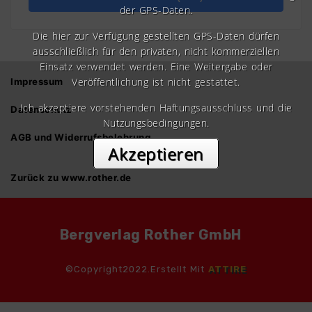
der GPS-Daten.
Die hier zur Verfügung gestellten GPS-Daten dürfen
ausschließlich für den privaten, nicht kommerziellen
Einsatz verwendet werden. Eine Weitergabe oder
Veröffentlichung ist nicht gestattet.
Impressum
Ich akzeptiere vorstehenden Haftungsausschluss und die
Datenschutz
Nutzungsbedingungen.
AGB und Widerrufsbelehrung
Akzeptieren
Zurück zu www.rother.de
Bergverlag Rother GmbH
©Copyright2022.Erstellt Mit
ATTIRE