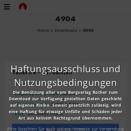
Zum
Inhalt
springen
4904
Home
»
Downloads
»
4904
Haftungsausschluss und
Ténérife – 09. édition
Nutzungsbedingungen
Price
Die Benützung aller vom Bergverlag Rother zum
Author
Bergverlag Rother GmbH
Download zur Verfügung gestellten Daten geschieht
Publish Date
auf eigenes Risiko. Soweit gesetzlich zulässig, wird
13. November 2023
eine Haftung für etwaige Unfälle und Schäden jeder
Download Count
4069
Art aus keinem Rechtsgrund übernommen.
Bitte beachten Sie auch unsere Hinweise zur Verwendung
Tous les GPX (ZIP)