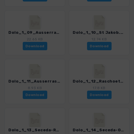
Dolo_1_09_Ausserraschoetz Norden.gpx
Dolo_1_10_St Jakob.gpx
22.65 KB
12.74 KB
Download
Download
Dolo_1_11_Ausserraschoetz Sueden.gpx
Dolo_1_12_Raschoetz-Hoehenweg.gpx
8.93 KB
17.8 KB
Download
Download
Dolo_1_13_Seceda-Raschoetzalm.gpx
Dolo_1_14_Seceda-Gamsblut-St Ulrich.gpx