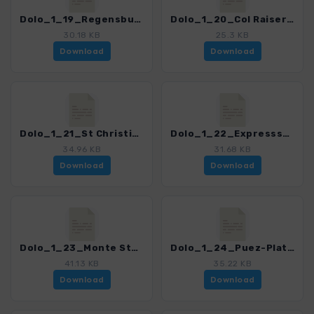
Dolo_1_19_Regensburger und Juac-Huette.gpx
Dolo_1_20_Col Raiser-St Ulrich.gpx
30.18 KB
25.3 KB
Download
Download
Dolo_1_21_St Christina-Puezhuette.gpx
Dolo_1_22_Expresssteig-Steviahuette.gpx
34.96 KB
31.68 KB
Download
Download
Dolo_1_23_Monte Stevia.gpx
Dolo_1_24_Puez-Plateau-Ueberschreitung.gpx
41.13 KB
35.22 KB
Download
Download