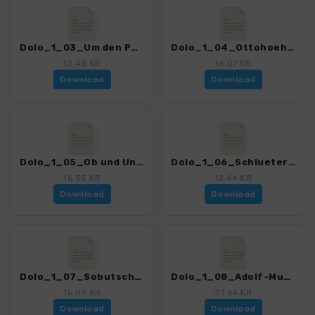
Dolo_1_03_Um den Peitlerkofel.gpx
Dolo_1_04_Ottohoehe-Wolfsgrube.gpx
13.48 KB
16.07 KB
Download
Download
Dolo_1_05_Ob und Unt Herrensteig.gpx
Dolo_1_06_Schlueterhuette.gpx
16.55 KB
12.44 KB
Download
Download
Dolo_1_07_Sobutsch.gpx
Dolo_1_08_Adolf-Munkel-Weg.gpx
15.09 KB
31.64 KB
Download
Download