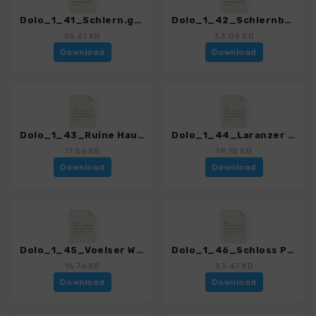
Dolo_1_41_Schlern.gpx
Dolo_1_42_Schlernboedel-Prossliner Schwaig.gpx
65.61 KB
33.04 KB
Download
Download
Dolo_1_43_Ruine Hauenstein.gpx
Dolo_1_44_Laranzer Wald Rundgang.gpx
17.56 KB
19.78 KB
Download
Download
Dolo_1_45_Voelser Weiher.gpx
Dolo_1_46_Schloss Proesels.gpx
16.76 KB
33.47 KB
Download
Download