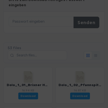
eingeben
53 files
Dolo_1_01_Brixner Hoehenweg.gpx
Dolo_1_02_Pfannspitze-Gabler.gpx
16.94 KB
16.87 KB
Download
Download