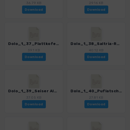
36.79 KB
29.16 KB
Download
Download
Dolo_1_37_Plattkofel.gpx
Dolo_1_38_Saltria-Runde.gpx
39.1 KB
40.12 KB
Download
Download
Dolo_1_39_Seiser Alm-Tierser Alpl.gpx
Dolo_1_40_Puflatsch-Runde.gpx
37.05 KB
27.81 KB
Download
Download