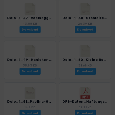
Dolo_1_47_Voelseggspitze.gpx
Dolo_1_48_Grasleitenhuette.gpx
43.88 KB
26.39 KB
Download
Download
Dolo_1_49_Hanicker Schwaige.gpx
Dolo_1_50_Kleine Rosengartenrunde.gpx
35.93 KB
31.69 KB
Download
Download
Dolo_1_51_Paolina-Hoehenweg.gpx
GPS-Daten_Haftungsausschluss-Nutzungsbedingungen_WF_Dolomiten-1.pdf
14.7 KB
82.21 KB
Download
Download