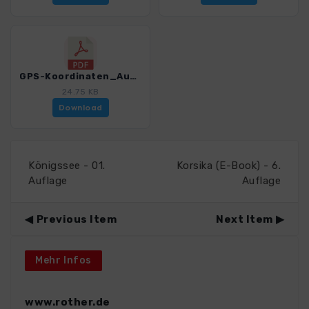
GPS-Koordinaten_Ausgangspunkte_WF_Dolomiten_1.pdf
24.75 KB
Download
Königssee - 01.
Korsika (E-Book) - 6.
Auflage
Auflage
Previous Item
Next Item
Mehr Infos
www.rother.de