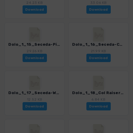
24.23 KB
33.06 KB
Download
Download
Dolo_1_15_Seceda-Pitschberg-St Ulrich.gpx
Dolo_1_16_Seceda-Cuecenatal-St Ulrich.gpx
29.26 KB
21.99 KB
Download
Download
Dolo_1_17_Seceda-Wolkenstein.gpx
Dolo_1_18_Col Raiser-St Christina.gpx
12.52 KB
6.84 KB
Download
Download