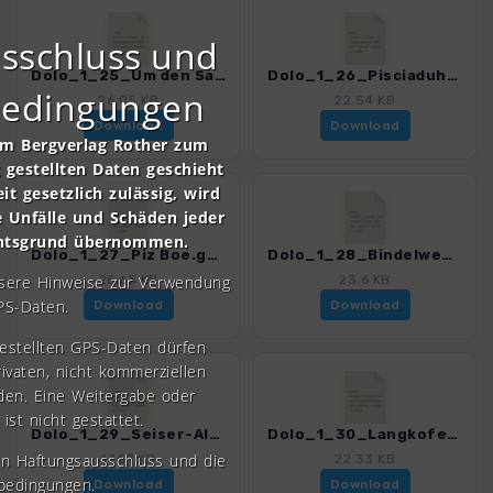
sschluss und
Dolo_1_25_Um den Sass da Ciampac.gpx
Dolo_1_26_Pisciaduhuette.gpx
bedingungen
26.05 KB
22.54 KB
Download
Download
om Bergverlag Rother zum
gestellten Daten geschieht
it gesetzlich zulässig, wird
e Unfälle und Schäden jeder
chtsgrund übernommen.
Dolo_1_27_Piz Boe.gpx
Dolo_1_28_Bindelweg.gpx
nsere Hinweise zur Verwendung
26.65 KB
23.6 KB
PS-Daten.
Download
Download
gestellten GPS-Daten dürfen
rivaten, nicht kommerziellen
den. Eine Weitergabe oder
 ist nicht gestattet.
Dolo_1_29_Seiser-Alm-Rundweg.gpx
Dolo_1_30_Langkofelhuette-Confinboden.gpx
en Haftungsausschluss und die
17.57 KB
22.33 KB
bedingungen.
Download
Download