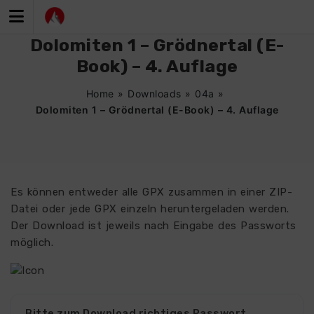
Zum
Inhalt
springen
Dolomiten 1 – Grödnertal (E-
Book) – 4. Auflage
Home
»
Downloads
»
04a
»
Dolomiten 1 – Grödnertal (E-Book) – 4. Auflage
Es können entweder alle GPX zusammen in einer ZIP-
Datei oder jede GPX einzeln heruntergeladen werden.
Der Download ist jeweils nach Eingabe des Passworts
möglich.
0435
Bitte zum Download richtiges Passwort