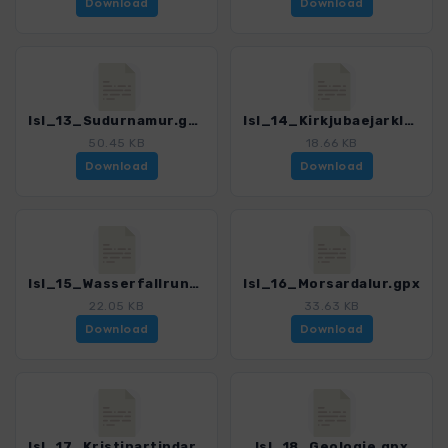
Download
Download
Isl_13_Sudurnamur.gpx
Isl_14_Kirkjubaejarklaustur.gpx
50.45 KB
18.66 KB
Download
Download
Isl_15_Wasserfallrunde.gpx
Isl_16_Morsardalur.gpx
22.05 KB
33.63 KB
Download
Download
Isl_17_Kristinartindar.gpx
Isl_18_Geologie.gpx