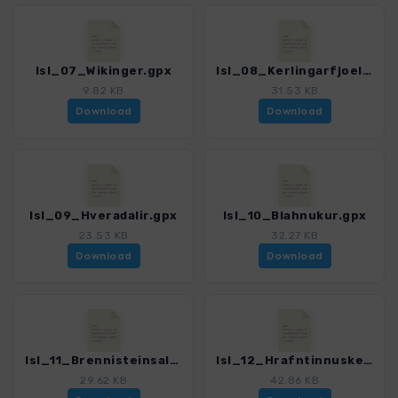
Isl_07_Wikinger.gpx
Isl_08_Kerlingarfjoell.gpx
9.82 KB
31.53 KB
Download
Download
Isl_09_Hveradalir.gpx
Isl_10_Blahnukur.gpx
23.53 KB
32.27 KB
Download
Download
Isl_11_Brennisteinsalda.gpx
Isl_12_Hrafntinnusker.gpx
29.62 KB
42.86 KB