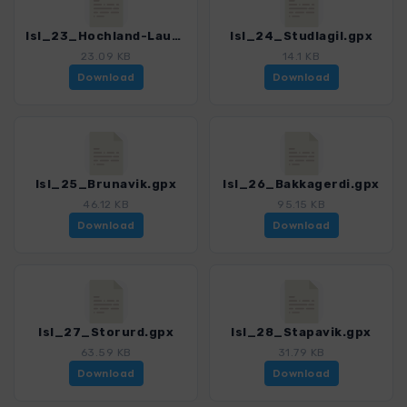
Isl_23_Hochland-Laugarfell.gpx
Isl_24_Studlagil.gpx
23.09 KB
14.1 KB
Download
Download
Isl_25_Brunavik.gpx
Isl_26_Bakkagerdi.gpx
46.12 KB
95.15 KB
Download
Download
Isl_27_Storurd.gpx
Isl_28_Stapavik.gpx
63.59 KB
31.79 KB
Download
Download