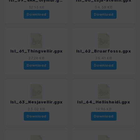
Isl_59_VAR_Glymur.gpx
Isl_60_Esja-Steinn.gpx
32.13 KB
54.38 KB
Download
Download
Isl_61_Thingvellir.gpx
Isl_62_Bruarfosss.gpx
27.26 KB
25.41 KB
Download
Download
Isl_63_Nesjavellir.gpx
Isl_64_Hellisheidi.gpx
23.02 KB
19.96 KB
Download
Download