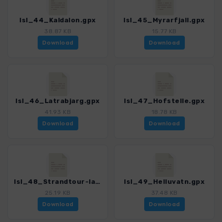
Isl_44_Kaldalon.gpx
Isl_45_Myrarfjall.gpx
38.87 KB
15.77 KB
Download
Download
Isl_46_Latrabjarg.gpx
Isl_47_Hofstelle.gpx
41.93 KB
18.78 KB
Download
Download
Isl_48_Strandtour-lang.gpx
Isl_49_Helluvatn.gpx
25.19 KB
37.48 KB
Download
Download