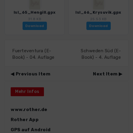
Isl_65_Hengill.gpx
Isl_66_Krysuvik.gpx
31.8 KB
25.53 KB
Download
Download
Fuerteventura (E-
Schweden Süd (E-
Book) - 04. Auflage
Book) - 4. Auflage
Previous Item
Next Item
Mehr Infos
www.rother.de
Rother App
GPS auf Android