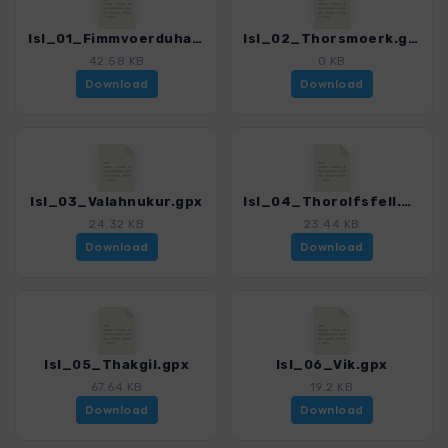
Isl_01_Fimmvoerduhals.gpx
Isl_02_Thorsmoerk.gpx
42.58 KB
0 KB
Download
Download
Isl_03_Valahnukur.gpx
Isl_04_Thorolfsfell.gpx
24.32 KB
23.44 KB
Download
Download
Isl_05_Thakgil.gpx
Isl_06_Vik.gpx
67.64 KB
19.2 KB
Download
Download