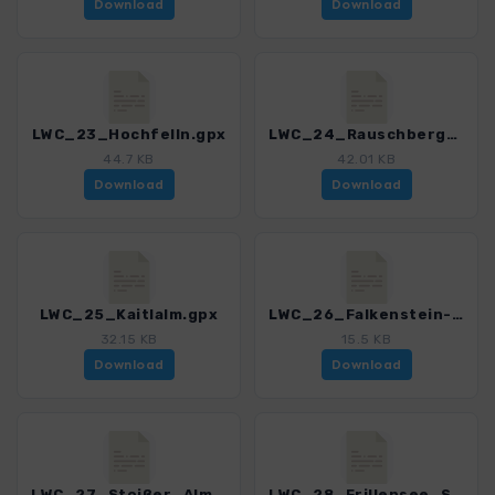
Download
Download
LWC_23_Hochfelln.gpx
LWC_24_Rauschberg_Streicher.gpx
44.7 KB
42.01 KB
Download
Download
LWC_25_Kaitlalm.gpx
LWC_26_Falkenstein-Runde.gpx
32.15 KB
15.5 KB
Download
Download
LWC_27_Stoißer_Alm.gpx
LWC_28_Frillensee_Steiner_Alm.gpx