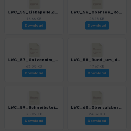
LWC_55_Eiskapelle.gpx
LWC_56_Obersee_Roethbachfall.gpx
16.66 KB
28.18 KB
Download
Download
LWC_57_Gotzenalm_Feuerpalfen.gpx
LWC_58_Rund_um_den_Jenner.gpx
63.38 KB
47.67 KB
Download
Download
LWC_59_Schneibstein.gpx
LWC_60_Obersalzberg.gpx
35.09 KB
24.36 KB
Download
Download