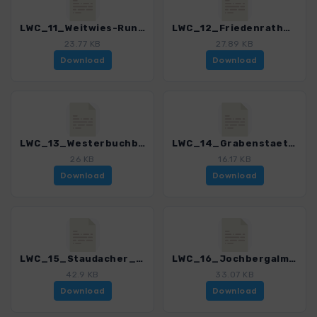
LWC_11_Weitwies-Runde.gpx
LWC_12_Friedenrath_Hochplatte.gpx
23.77 KB
27.89 KB
Download
Download
LWC_13_Westerbuchberg_Kendlmuehlfilz.gpx
LWC_14_Grabenstaett_Chieming.gpx
26 KB
16.17 KB
Download
Download
LWC_15_Staudacher_Almenrunde.gpx
LWC_16_Jochbergalm_Rechenbergalm.gpx
42.9 KB
33.07 KB
Download
Download