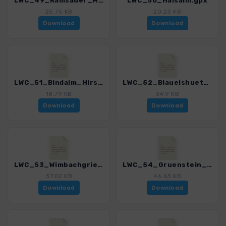
LWC_49_Ramsauer_Malerweg.gpx
LWC_50_Halsalm.gpx
25.75 KB
20.23 KB
Download
Download
LWC_51_Bindalm_Hirschbichl.gpx
LWC_52_Blaueishuette.gpx
18.79 KB
34.9 KB
Download
Download
LWC_53_Wimbachgrieshuette.gpx
LWC_54_Gruenstein_Archenkanzel.gpx
37.02 KB
46.63 KB
Download
Download