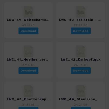
LWC_39_Weitschartenkopf.gpx
LWC_40_Karlstein_Thumsee.gpx
69.61 KB
22.44 KB
Download
Download
LWC_41_Muellnerberg-Runde.gpx
LWC_42_Karkopf.gpx
37.14 KB
26.03 KB
Download
Download
LWC_43_Doetzenkopf.gpx
LWC_44_Steinerne_Agnes.gpx
31.61 KB
24.24 KB