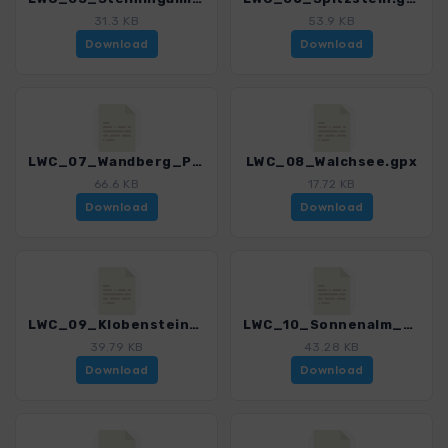
31.3 KB
53.9 KB
Download
Download
LWC_07_Wandberg_Priener_Huette.gpx
LWC_08_Walchsee.gpx
66.6 KB
17.72 KB
Download
Download
LWC_09_Klobenstein_Streichen.gpx
LWC_10_Sonnenalm_Hofbauernalm.gpx
39.79 KB
43.28 KB
Download
Download