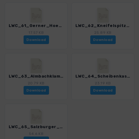
LWC_61_Gerner_Hoehenweg.gpx
LWC_62_Kneifelspitze.gpx
17.57 KB
25.89 KB
Download
Download
LWC_63_Almbachklamm.gpx
LWC_64_Scheibenkaser.gpx
20.79 KB
23.19 KB
Download
Download
LWC_65_Salzburger_Berchtesgadener_Hochthron.gpx
54.6 KB