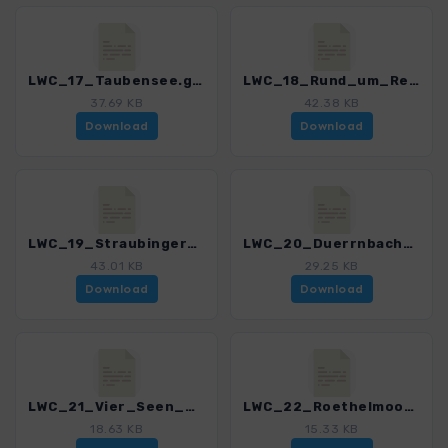
LWC_17_Taubensee.gpx
LWC_18_Rund_um_Reit_im_Winkl.gpx
37.69 KB
42.38 KB
Download
Download
LWC_19_Straubinger_Haus.gpx
LWC_20_Duerrnbachhorn.gpx
43.01 KB
29.25 KB
Download
Download
LWC_21_Vier_Seen_Wanderung.gpx
LWC_22_Roethelmoosalm.gpx
18.63 KB
15.33 KB