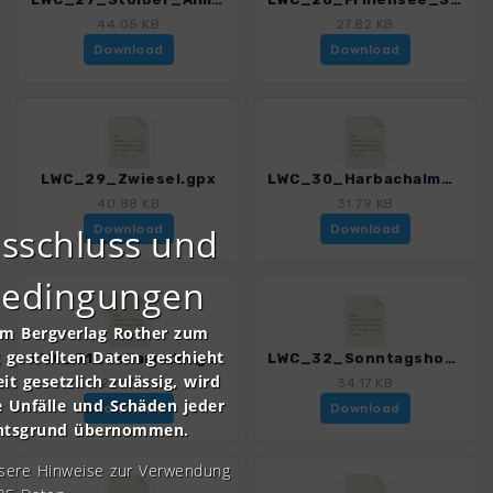
44.05 KB
27.82 KB
Download
Download
LWC_29_Zwiesel.gpx
LWC_30_Harbachalm_Reiteralm.gpx
40.88 KB
31.79 KB
sschluss und
Download
Download
bedingungen
om Bergverlag Rother zum
gestellten Daten geschieht
LWC_31_Sellarnalm.gpx
LWC_32_Sonntagshorn.gpx
it gesetzlich zulässig, wird
28.17 KB
34.17 KB
e Unfälle und Schäden jeder
Download
Download
chtsgrund übernommen.
nsere Hinweise zur Verwendung