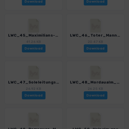
Download
Download
LWC_45_Maximilians-Reitweg.gpx
LWC_46_Toter_Mann.gpx
41.26 KB
20.47 KB
Download
Download
LWC_47_Soleleitungsweg.gpx
LWC_48_Mordaualm_Moosenalm.gpx
26.92 KB
26.25 KB
Download
Download