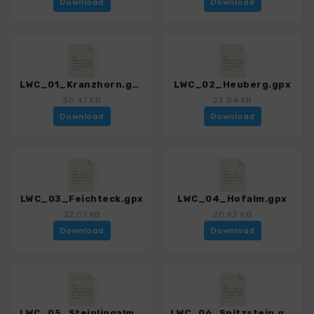
Download
Download
LWC_01_Kranzhorn.gpx
LWC_02_Heuberg.gpx
30.47 KB
23.84 KB
Download
Download
LWC_03_Feichteck.gpx
LWC_04_Hofalm.gpx
32.07 KB
20.93 KB
Download
Download
LWC_05_Steinlingalm.gpx
LWC_06_Spitzstein.gpx