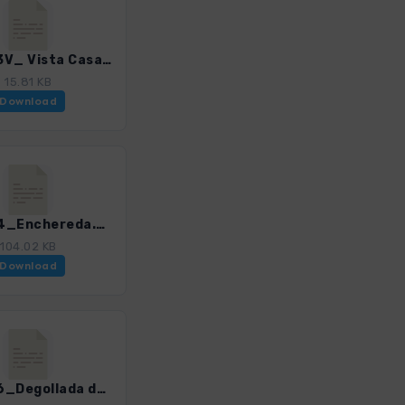
Gom_03V_ Vista Casas de Cuevas Blancas.gpx
15.81 KB
Download
Gom_04_Enchereda.gpx
104.02 KB
Download
Gom_06_Degollada de Peraza - San Sebastián.gpx