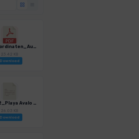
GPS-Koordinaten_Ausgangspunkte_WF_La_Gomera.pdf
23.42 KB
Download
Gom_02_Playa Avalo - Puntallana.gpx
26.03 KB
Download