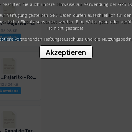
e beachten Sie auch unsere Hinweise zur Verwendung der GPS-D
 zur Verfügung gestellten GPS-Daten dürfen ausschließlich für den 
erziellen Einsatz verwendet werden. Eine Weitergabe oder Veröf
Gom_11V_ Pajarito - Imada - Paredes - Garajonay.gpx
ist nicht gestattet.
36.98 KB
Download
zeptiere vorstehenden Haftungsausschluss und die Nutzungsbedin
Akzeptieren
Gom_12_Pajarito - Roque de Agando.gpx
129.24 KB
Download
Gom_14_Canal de Targa.gpx