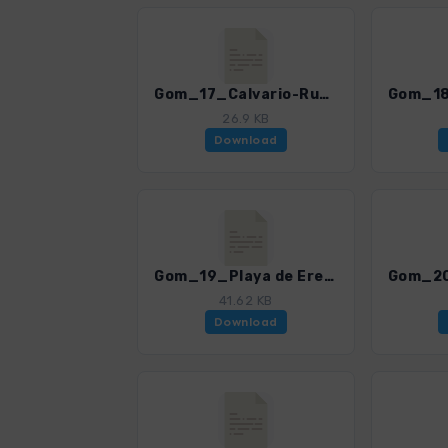
Gom_17_Calvario-Runde.gpx
26.9 KB
Download
Gom_19_Playa de Erese.gpx
41.62 KB
Download