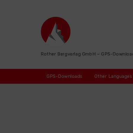
Zum
Inhalt
springen
Rother Bergverlag GmbH – GPS-Downloa
GPS-Downloads
Other Languages