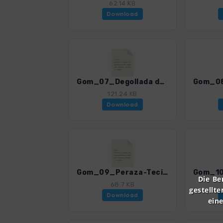
62.14 KB
Download
Gom_07_Degollada de Peraza - El Cabrito.gpx
121.24 KB
Download
Gom_09_Peraza-Tecina.gpx
Die Be
68.7 KB
gestellte
Download
ein