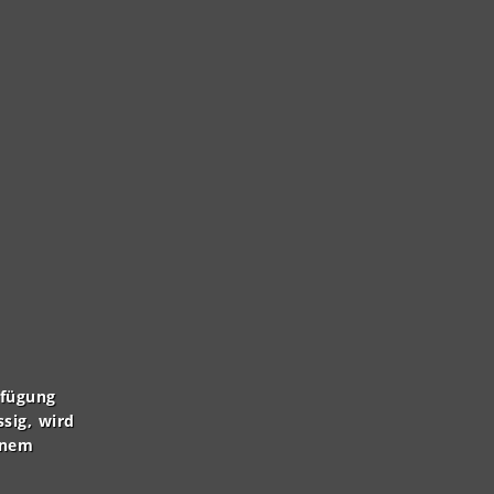
rfügung
ssig, wird
inem