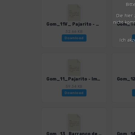
Bitt
Die hier
nicht komm
Gom_11V_ Pajarito - Caseta Olsen - Imada - Garajonay.gpx
32.66 KB
Download
Ich ak
Gom_11_Pajarito - Imada - Igualero - Garajonay.gpx
59.34 KB
Download
Gom_13_Barranco de Guarimiar.gpx