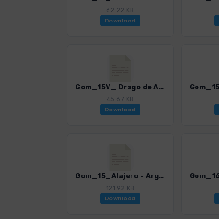
62.22 KB
Download
Gom_15V_ Drago de Agalan - Calvario.gpx
45.67 KB
Download
Gom_15_Alajero - Arguayoda.gpx
121.92 KB
Download