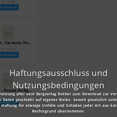
21.76 KB
Download
Gom_08_Jerdune-Runde.gpx
32.75 KB
Download
Haftungsausschluss und
Nutzungsbedingungen
Gom_10_Roque de Agando - Santiago.gpx
nützung aller vom Bergverlag Rother zum Download zur Ve
70.03 KB
n Daten geschieht auf eigenes Risiko. Soweit gesetzlich zulä
Download
e Haftung für etwaige Unfälle und Schäden jeder Art aus ke
Rechtsgrund übernommen.