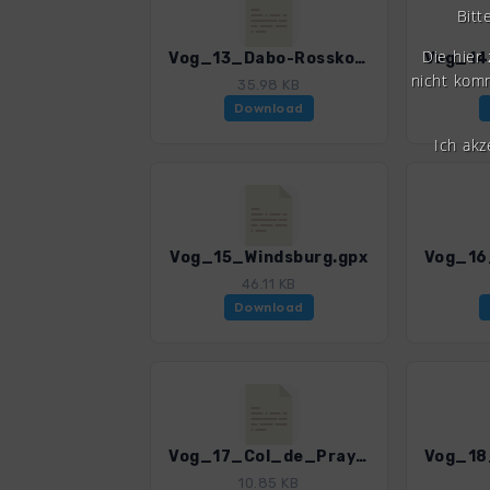
Bitt
Die hier
Vog_13_Dabo-Rosskopf.gpx
nicht komm
35.98 KB
Download
Ich ak
Vog_15_Windsburg.gpx
46.11 KB
Download
Vog_17_Col_de_Praye-Lac_de_la_Maix.gpx
10.85 KB