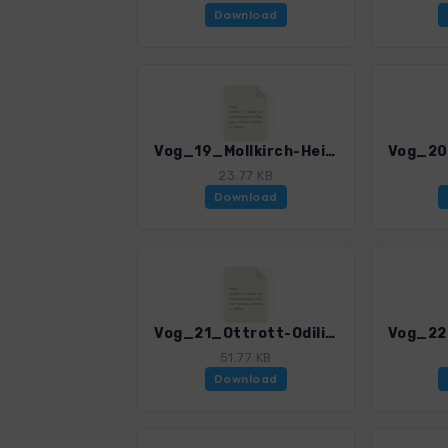
Download
Vog_19_Mollkirch-Heidenkopf.gpx
23.77 KB
Download
Vog_21_Ottrott-Odilienberg.gpx
51.77 KB
Download