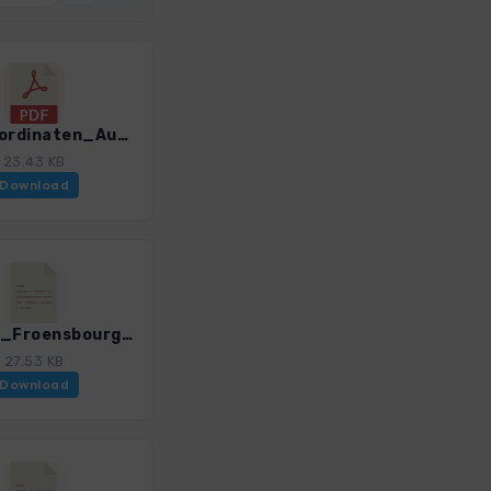
GPS-Koordinaten_Ausgangspunkte_WF_Vogesen.pdf
23.43 KB
Download
Vog_02_Froensbourg-Fleckenstein.gpx
27.53 KB
Download