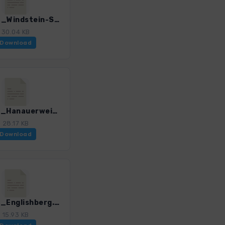
Vog_04_Windstein-Schoeneck-Lutzelhardt.gpx
30.04 KB
Download
Vog_06_Hanauerweiher-Falkenstein.gpx
28.17 KB
Download
Vog_08_Englishberg.gpx
15.93 KB