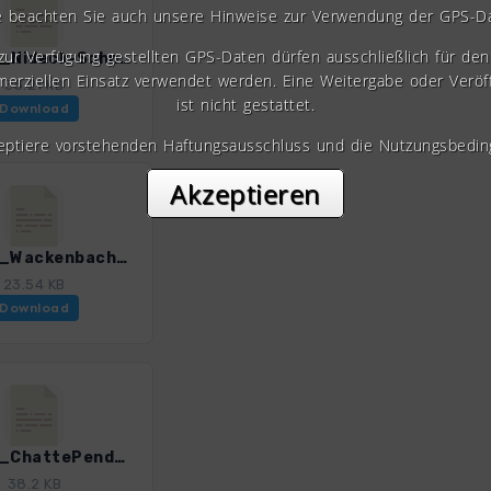
e beachten Sie auch unsere Hinweise zur Verwendung der GPS-D
 zur Verfügung gestellten GPS-Daten dürfen ausschließlich für den 
Vog_14_Nideck-Schneeberg.gpx
erziellen Einsatz verwendet werden. Eine Weitergabe oder Veröf
35.21 KB
ist nicht gestattet.
Download
zeptiere vorstehenden Haftungsausschluss und die Nutzungsbedin
Akzeptieren
Vog_16_Wackenbach-Donon.gpx
23.54 KB
Download
Vog_18_ChattePendue.gpx
38.2 KB