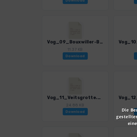
Download
Vog_09_Bouxwiller-Bastberg.gpx
11.37 KB
Download
Vog_11_Veitsgrotte.gpx
24.88 KB
Die Be
Download
gestellte
ein