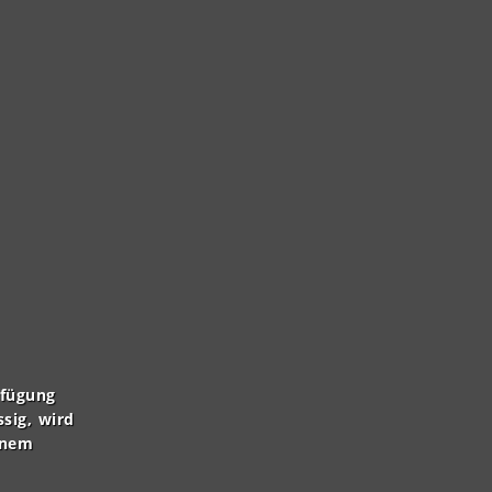
rfügung
ssig, wird
inem