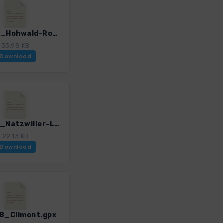
Vog_24_Hohwald-Rothlach.gpx
33.98 KB
Download
Vog_26_Natzwiller-La_Serva-Champ_du_Feu.gpx
22.13 KB
Download
8_Climont.gpx