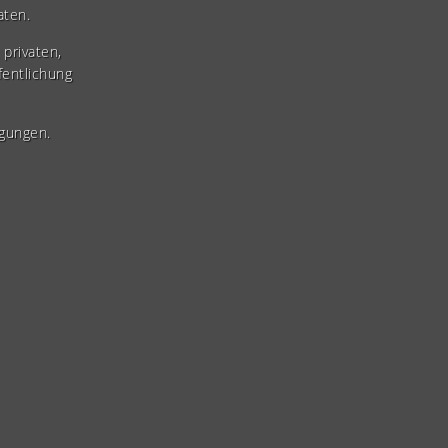
aten.
privaten,
fentlichung
gungen.