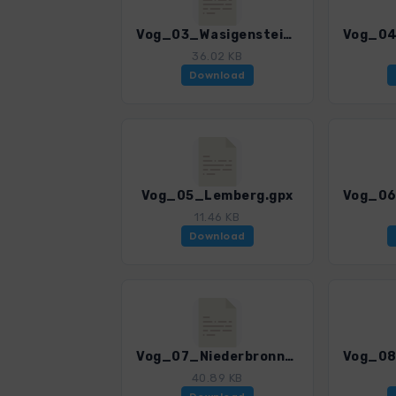
Vog_03_Wasigenstein.gpx
36.02 KB
Download
Vog_05_Lemberg.gpx
11.46 KB
Download
Vog_07_Niederbronn-Wasenberg.gpx
40.89 KB