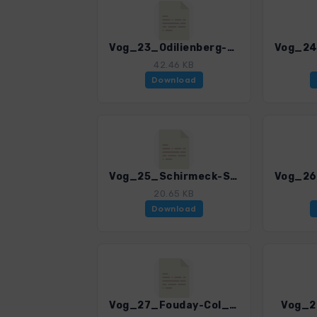
Vog_23_Odilienberg-Landsberg.gpx
42.46 KB
Download
Vog_25_Schirmeck-Struthof.gpx
20.65 KB
Download
Vog_27_Fouday-Col_de_Perheux-Waldersbach.gpx
Vog_2