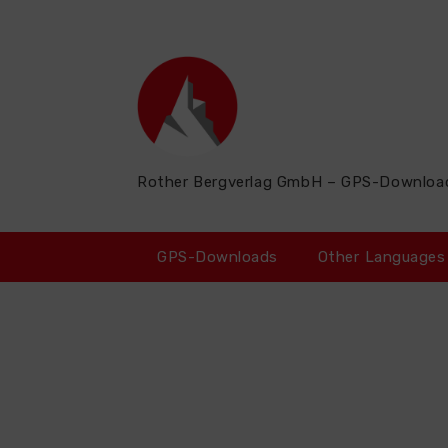
Zum
Inhalt
springen
Rother Bergverlag GmbH – GPS-Downloa
GPS-Downloads
Other Languages