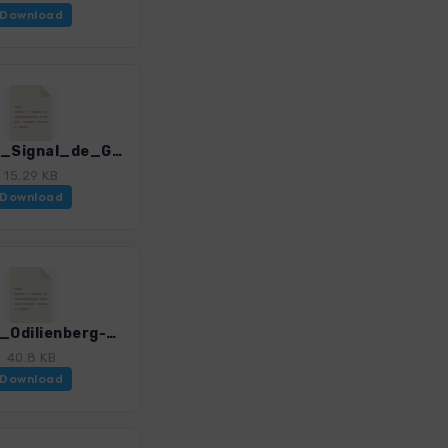
Download
Vog_20_Signal_de_Grendelbruch.gpx
15.29 KB
Download
Vog_22_Odilienberg-Maennelstein.gpx
40.8 KB
Download