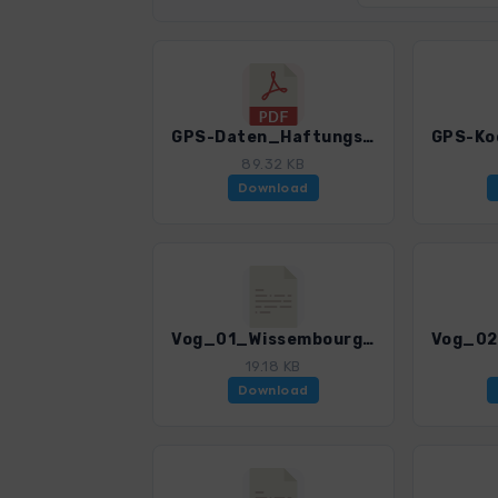
GPS-Daten_Haftungsausschluss-Nutzungsbedingungen_WF_Vogesen.pdf
89.32 KB
Download
Vog_01_Wissembourg-Col_du_Pigeonnier.gpx
19.18 KB
Download