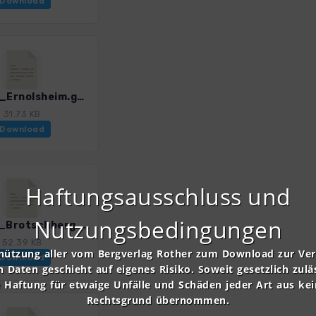
Download
Vog_10_Ernolsheim.gpx
31.73 KB
Download
Haftungsausschluss und
Nutzungsbedingungen
Vog_12_Brotschberg.gpx
52.39 KB
nützung aller vom Bergverlag Rother zum Download zur Ve
Download
n Daten geschieht auf eigenes Risiko. Soweit gesetzlich zulä
e Haftung für etwaige Unfälle und Schäden jeder Art aus ke
Rechtsgrund übernommen.