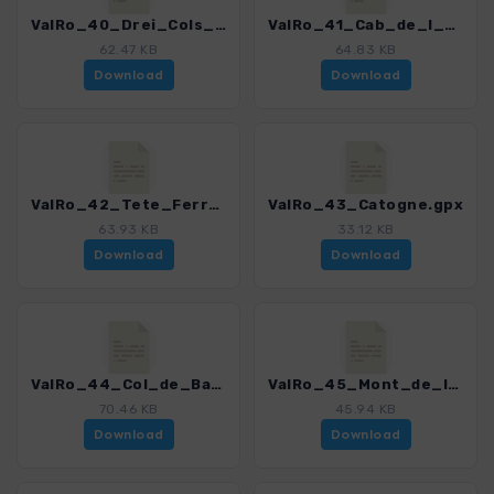
ValRo_40_Drei_Cols_am_St-Bernard.gpx
ValRo_41_Cab_de_l_A_Neuve.gpx
62.47 KB
64.83 KB
Download
Download
ValRo_42_Tete_Ferret.gpx
ValRo_43_Catogne.gpx
63.93 KB
33.12 KB
Download
Download
ValRo_44_Col_de_Balme.gpx
ValRo_45_Mont_de_l_Arpille.gpx
70.46 KB
45.94 KB
Download
Download