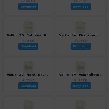
76.58 KB
56.98 KB
Download
Download
ValRo_35_Col_des_Otanes.gpx
ValRo_36_Chanrionhuette.gpx
74.5 KB
56.13 KB
Download
Download
ValRo_37_Mont_Brule.gpx
ValRo_39_Velanhütte.gpx
41.73 KB
81.25 KB
Download
Download