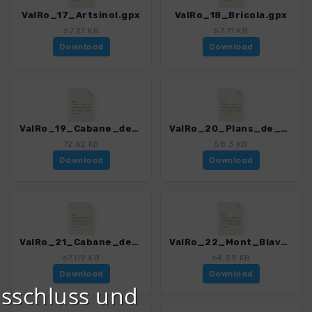
ValRo_17_Artsinol.gpx
ValRo_18_Bricola.gpx
57.27 KB
57.71 KB
Download
Download
ValRo_19_Cabane_des_Aiguilles_Rouges.gpx
ValRo_20_Plans_de_Bertol.gpx
72.62 KB
58.3 KB
Download
Download
ValRo_21_Cabane_des_Dix.gpx
ValRo_22_Mont_Blava.gpx
67.09 KB
64.39 KB
Download
Download
sschluss und