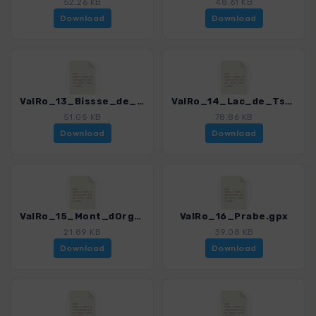
52.26 KB
48.61 KB
Download
Download
ValRo_13_Bissse_de_Lens-Bissse_du_Ro.gpx
ValRo_14_Lac_de_Tseuzier-Rawilpasss.gpx
51.05 KB
78.86 KB
Download
Download
ValRo_15_Mont_dOrge.gpx
ValRo_16_Prabe.gpx
21.89 KB
39.08 KB
Download
Download