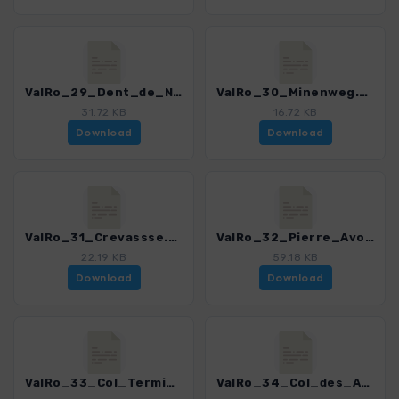
ValRo_29_Dent_de_Nendaz.gpx
ValRo_30_Minenweg.gpx
31.72 KB
16.72 KB
Download
Download
ValRo_31_Crevassse.gpx
ValRo_32_Pierre_Avoi.gpx
22.19 KB
59.18 KB
Download
Download
ValRo_33_Col_Termin.gpx
ValRo_34_Col_des_Avouillons.gpx