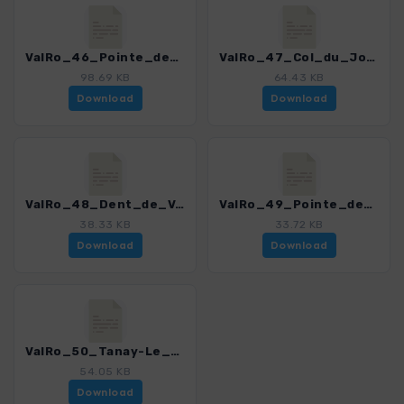
ValRo_46_Pointe_de_la_Terrassse.gpx
ValRo_47_Col_du_Jorat.gpx
98.69 KB
64.43 KB
Download
Download
ValRo_48_Dent_de_Valere.gpx
ValRo_49_Pointe_de_Bellevue.gpx
38.33 KB
33.72 KB
Download
Download
ValRo_50_Tanay-Le_Grammont.gpx
54.05 KB
Download