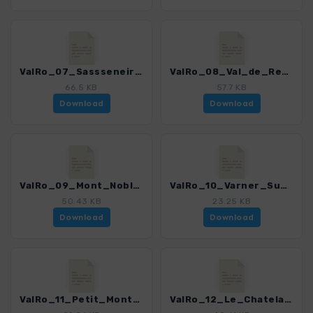
ValRo_07_Sassseneire.gpx
ValRo_08_Val_de_Rechy.gpx
66.5 KB
57.7 KB
Download
Download
ValRo_09_Mont_Noble.gpx
ValRo_10_Varner_Suone.gpx
50.43 KB
23.25 KB
Download
Download
ValRo_11_Petit_Mont_Bonvin.gpx
ValRo_12_Le_Chatelard-Bissse_de_Lens.gpx