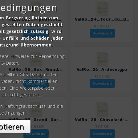
bedingungen
om Bergverlag Rother zum
ValRo_23_Arpelistock.gpx
ValRo_24_Tour_du_Derborence.gpx
gestellten Daten geschieht
32.32 KB
45.96 KB
it gesetzlich zulässig, wird
Download
Download
e Unfälle und Schäden jeder
chtsgrund übernommen.
nsere Hinweise zur Verwendung
PS-Daten.
ValRo_25_Sex_Riond.gpx
ValRo_26_Ardeve.gpx
gestellten GPS-Daten dürfen
26.16 KB
17.47 KB
rivaten, nicht kommerziellen
Download
Download
den. Eine Weitergabe oder
 ist nicht gestattet.
en Haftungsausschluss und die
bedingungen.
ValRo_27_Grand_Garde.gpx
ValRo_28_Chavalard-Runde.gpx
ptieren
26.81 KB
79.7 KB
Download
Download