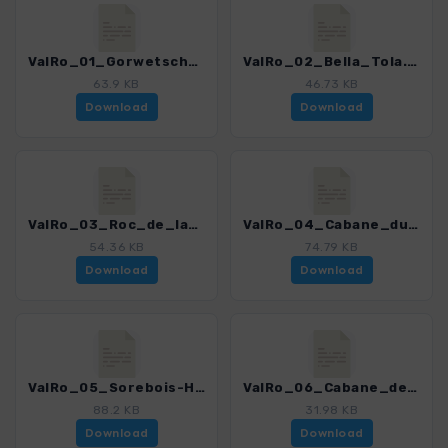
ValRo_01_Gorwetschgrat.gpx
ValRo_02_Bella_Tola.gpx
63.9 KB
46.73 KB
Download
Download
ValRo_03_Roc_de_la_Vache.gpx
ValRo_04_Cabane_du_Mountet.gpx
54.36 KB
74.79 KB
Download
Download
ValRo_05_Sorebois-HW.gpx
ValRo_06_Cabane_de_Moiry.gpx
88.2 KB
31.98 KB
Download
Download