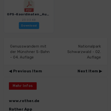
GPS-Koordinaten_Ausgangspunkte_WF_Boehmerwald.pdf
23.03 KB
Download
Genusswandern mit
Nationalpark
der Münchner S-Bahn
Schwarzwald - 02.
- 04. Auflage
Auflage
Previous Item
Next Item
Mehr Infos
www.rother.de
Rother App