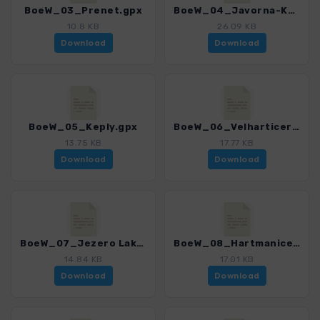
BoeW_03_Prenet.gpx
BoeW_04_Javorna-Kaply.gpx
10.8 KB
26.09 KB
Download
Download
BoeW_05_Keply.gpx
BoeW_06_Velharticer Runde.gpx
13.75 KB
17.77 KB
Download
Download
BoeW_07_Jezero Laka.gpx
BoeW_08_Hartmanice-Breznik.gpx
14.84 KB
17.01 KB
Download
Download