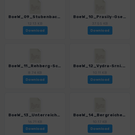
BoeW_09_Stubenbacher See-Mittagsberg.gpx
BoeW_10_Prasily-Gsenget-Jezero Laka.gpx
12.13 KB
37.55 KB
Download
Download
BoeW_11_Rehberg-Schwemmkanal.gpx
BoeW_12_Vydra-Srni.gpx
8.74 KB
10.11 KB
Download
Download
BoeW_13_Unterreichenstein.gpx
BoeW_14_Bergreichenstein.gpx
16.71 KB
10.17 KB
Download
Download