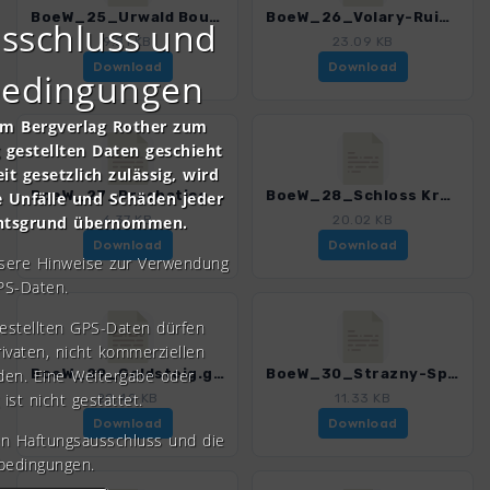
BoeW_25_Urwald Boubin.gpx
BoeW_26_Volary-RuineGans.gpx
sschluss und
9.81 KB
23.09 KB
Download
Download
bedingungen
om Bergverlag Rother zum
gestellten Daten geschieht
it gesetzlich zulässig, wird
BoeW_27_Prachatice.gpx
BoeW_28_Schloss Kratochvile.gpx
e Unfälle und Schäden jeder
chtsgrund übernommen.
6.37 KB
20.02 KB
Download
Download
nsere Hinweise zur Verwendung
PS-Daten.
gestellten GPS-Daten dürfen
rivaten, nicht kommerziellen
den. Eine Weitergabe oder
BoeW_29_Goldsteig.gpx
BoeW_30_Strazny-Splavske raseliniste.gpx
 ist nicht gestattet.
20.49 KB
11.33 KB
Download
Download
en Haftungsausschluss und die
bedingungen.