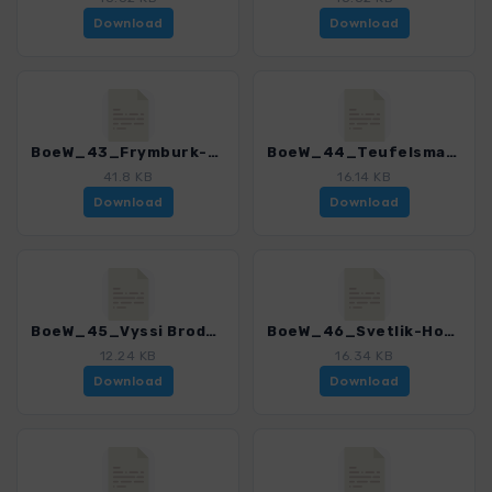
Download
Download
BoeW_43_Frymburk-Lipno.gpx
BoeW_44_Teufelsmauer.gpx
41.8 KB
16.14 KB
Download
Download
BoeW_45_Vyssi Brod_kleine Moldau.gpx
BoeW_46_Svetlik-Horice.gpx
12.24 KB
16.34 KB
Download
Download