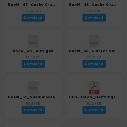
BoeW_47_Cesky Krumlov.gpx
BoeW_48_Cesky Krumlov-Boletice.gpx
32.45 KB
30.97 KB
Download
Download
BoeW_49_Klet.gpx
BoeW_50_Kloster Goldenkron.gpx
13.38 KB
27.81 KB
Download
Download
BoeW_51_SuedlichsterPunkt.gpx
GPS-Daten_Haftungsausschluss-Nutzungsbedingungen_WF_Boehmerwald.pdf
56.21 KB
82.21 KB
Download
Download