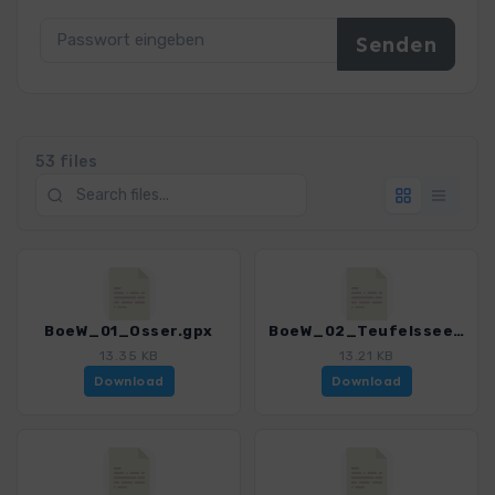
53 files
BoeW_01_Osser.gpx
BoeW_02_Teufelssee.gpx
13.35 KB
13.21 KB
Download
Download