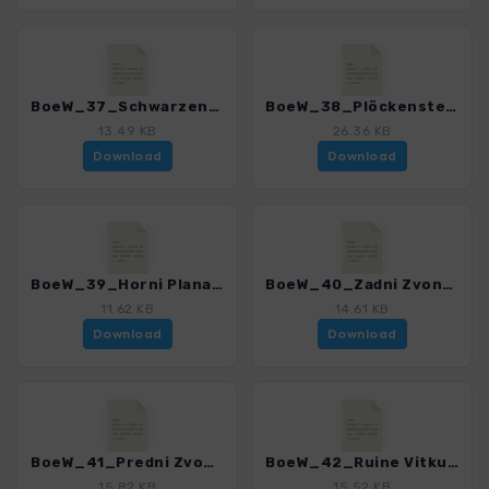
BoeW_37_Schwarzenberger Schwemmkanal.gpx
BoeW_38_Plöckensteinsee.gpx
13.49 KB
26.36 KB
Download
Download
BoeW_39_Horni Plana.gpx
BoeW_40_Zadni Zvonkova.gpx
11.62 KB
14.61 KB
Download
Download
BoeW_41_Predni Zvonkova.gpx
BoeW_42_Ruine Vitkuv Kamen.gpx
15.82 KB
15.52 KB