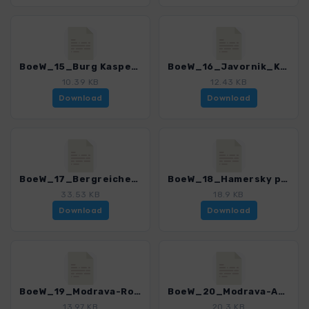
BoeW_15_Burg Kasperk.gpx
BoeW_16_Javornik_Kralovsky kamen.gpx
10.39 KB
12.43 KB
Download
Download
BoeW_17_BergreichensteinerZweig.gpx
BoeW_18_Hamersky potok.gpx
33.53 KB
18.9 KB
Download
Download
BoeW_19_Modrava-Roklansky potok.gpx
BoeW_20_Modrava-Antygl.gpx
13.97 KB
20.3 KB