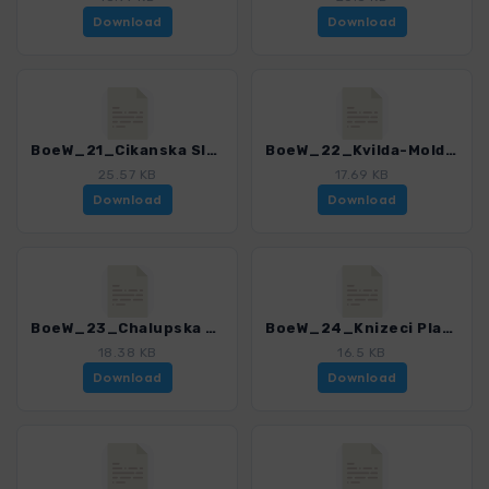
Download
Download
BoeW_21_Cikanska Slat-Breznik.gpx
BoeW_22_Kvilda-Moldauquelle.gpx
25.57 KB
17.69 KB
Download
Download
BoeW_23_Chalupska Slat-Alpenblick.gpx
BoeW_24_Knizeci Plane.gpx
18.38 KB
16.5 KB
Download
Download