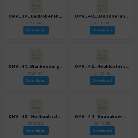
OMV_39_BadDoberan-Kellerswald.gpx
OMV_40_BadDoberan-Quellental-Glashagen.gpx
19.68 KB
23.05 KB
Download
Download
OMV_41_Blankenberg-Radebachtal-Warin.gpx
OMV_42_Neuklostersee.gpx
21.94 KB
25.23 KB
Download
Download
OMV_43_Hellbachtal_bei_Neubukow.gpx
OMV_44_Neubukow-Hornstorf_Via_Baltica.gpx
37.62 KB
46.49 KB
Download
Download