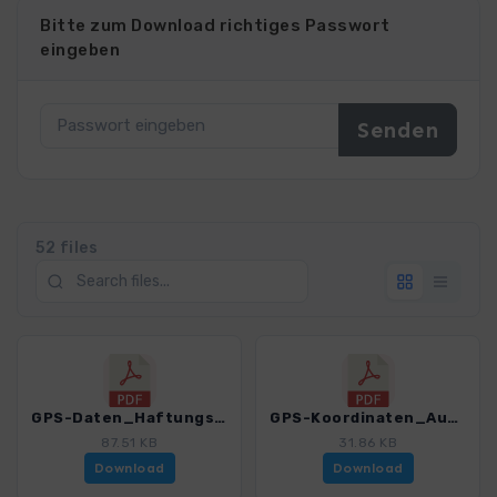
Bitte zum Download richtiges Passwort
eingeben
52 files
GPS-Daten_Haftungsausschluss-Nutzungsbedingungen_WF Ostseekueste MV.pdf
GPS-Koordinaten_Ausgangspunkte_WF Ostseekueste MV.pdf
87.51 KB
31.86 KB
Download
Download