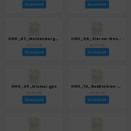
Download
Download
OMV_07_Wohlenberg-Wismar_E9.gpx
OMV_08_Zierow-Wendorf-Gaegelow.gpx
35.13 KB
36.79 KB
Download
Download
OMV_09_Wismar.gpx
OMV_10_BadKleinen-Wismar_Wallensteingraben.gpx
25.22 KB
49.31 KB
Download
Download