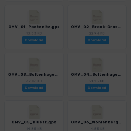
OMV_01_Poetenitz.gpx
OMV_02_Brook-GrosssSchwansee.gpx
13.33 KB
22.94 KB
Download
Download
OMV_03_Boltenhagen-Redewisch.gpx
OMV_04_Boltenhagen-Tarnewitz.gpx
32.06 KB
21.95 KB
Download
Download
OMV_05_Kluetz.gpx
OMV_06_Wohlenberg-Boessow.gpx
14.85 KB
14.55 KB