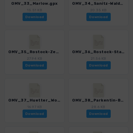
OMV_33_Marlow.gpx
OMV_34_Sanitz-Waldrunde.gpx
15.51 KB
20.35 KB
Download
Download
OMV_35_Rostock-Zentrum.gpx
OMV_36_Rostock-Stadthafen.gpx
27.94 KB
21.56 KB
Download
Download
OMV_37_Huetter_Wohld.gpx
OMV_38_Parkentin-BadDoberan_Via_Baltica.gpx
16.97 KB
28.6 KB
Download
Download