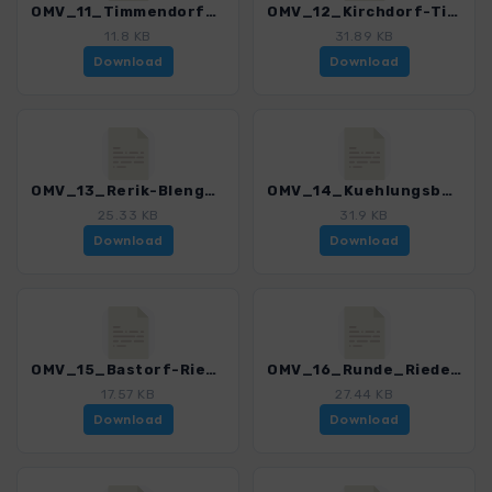
OMV_11_Timmendorf_Strand_auf_Poel.gpx
OMV_12_Kirchdorf-Timmendorf-Gollwitz.gpx
11.8 KB
31.89 KB
Download
Download
OMV_13_Rerik-Blengow.gpx
OMV_14_Kuehlungsborn-Rerik_E9.gpx
25.33 KB
31.9 KB
Download
Download
OMV_15_Bastorf-Riedensee.gpx
OMV_16_Runde_Riedensee-Kuehlungsborn.gpx
17.57 KB
27.44 KB
Download
Download