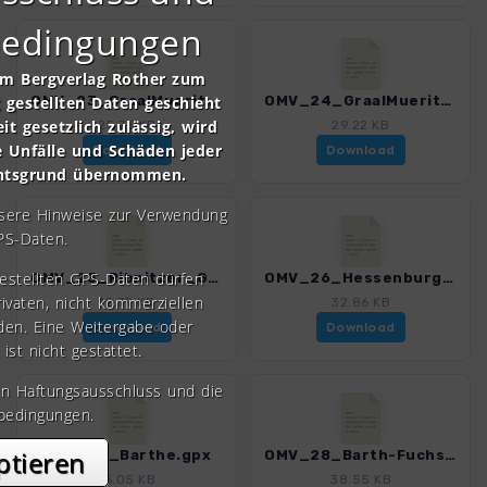
bedingungen
om Bergverlag Rother zum
gestellten Daten geschieht
OMV_23_GraalMueritz-HoheDuene_E19.gpx
OMV_24_GraalMueritz.gpx
it gesetzlich zulässig, wird
25.75 KB
29.22 KB
e Unfälle und Schäden jeder
Download
Download
chtsgrund übernommen.
nsere Hinweise zur Verwendung
PS-Daten.
gestellten GPS-Daten dürfen
OMV_25_Ribnitzer_GrossesMoor.gpx
OMV_26_Hessenburg-RibnitzDamgarten.gpx
rivaten, nicht kommerziellen
12.79 KB
32.86 KB
den. Eine Weitergabe oder
Download
Download
 ist nicht gestattet.
en Haftungsausschluss und die
bedingungen.
ptieren
OMV_27_Barthe.gpx
OMV_28_Barth-Fuchsbergen.gpx
16.05 KB
38.55 KB