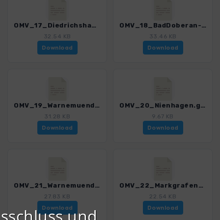
OMV_17_DiedrichshaegerBerge.gpx
OMV_18_BadDoberan-Heiligendamm-Kuehlungsborn_E9.gpx
32.54 KB
33.46 KB
Download
Download
OMV_19_Warnemuende-BadDoberan_E9.gpx
OMV_20_Nienhagen.gpx
31.28 KB
9.67 KB
Download
Download
OMV_21_Warnemuende-Stoltera.gpx
OMV_22_Markgrafenheide-Huetelmoor.gpx
27.83 KB
22.54 KB
Download
Download
sschluss und