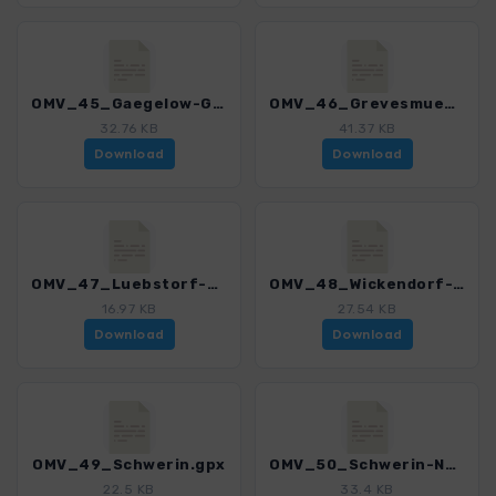
OMV_45_Gaegelow-Grevesmuehlen_Via_Baltica.gpx
OMV_46_Grevesmuehlen-Schoenberg_Via_Baltica.gpx
32.76 KB
41.37 KB
Download
Download
OMV_47_Luebstorf-SchwerinerSee.gpx
OMV_48_Wickendorf-BadKleinen.gpx
16.97 KB
27.54 KB
Download
Download
OMV_49_Schwerin.gpx
OMV_50_Schwerin-NeumuehlerSee.gpx
22.5 KB
33.4 KB