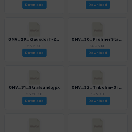
Download
Download
OMV_29_Klausdorf-Zarrenzin.gpx
OMV_30_ProhnerStausee.gpx
23.11 KB
14.33 KB
Download
Download
OMV_31_Stralsund.gpx
OMV_32_Tribohm-Gruel.gpx
23.28 KB
13.9 KB
Download
Download