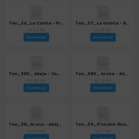
Ten_36_La Caleta - Playa Paraiso.gpx
Ten_37_La Quinta - Boca del Paso.gpx
30.63 KB
26.13 KB
Download
Download
Ten_38V_ Adeje - Camino Carrasco - Boca del Paso.gpx
Ten_38V_ Arona - Adeje via Camino Carrasco.gpx
93.83 KB
82.74 KB
Download
Download
Ten_38_Arona - Adeje.gpx
Ten_39_Ifonche-Runde.gpx
128.91 KB
36.77 KB
Download
Download