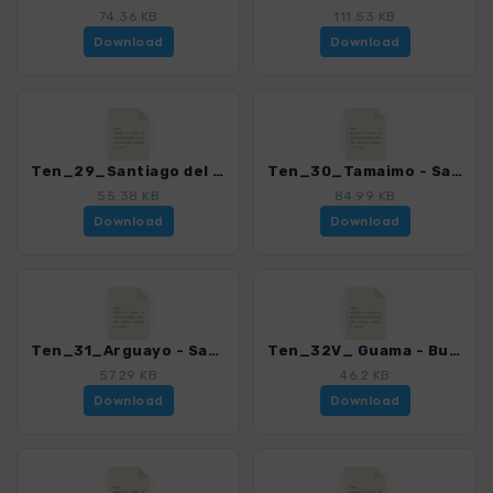
74.36 KB
111.53 KB
Download
Download
Ten_29_Santiago del Teide - Masca.gpx
Ten_30_Tamaimo - Santiago del Teide.gpx
55.38 KB
84.99 KB
Download
Download
Ten_31_Arguayo - Santiago.gpx
Ten_32V_ Guama - Bujero.gpx
57.29 KB
46.2 KB
Download
Download