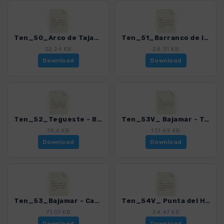
Ten_50_Arco de Tajao.gpx
Ten_51_Barranco de la Linde.gpx
22.24 KB
24.31 KB
Download
Download
Ten_52_Tegueste - Bajamar.gpx
Ten_53V_ Bajamar - Tegueste.gpx
74.6 KB
131.69 KB
Download
Download
Ten_53_Bajamar - Casa Fuset - Punta Hidalgo.gpx
Ten_54V_ Punta del Hidalgo - Batan de Abajo via Barranco.gpx
71.01 KB
34.47 KB
Download
Download