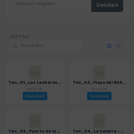
142 files
Ten_01_Las Lecheras.gpx
Ten_02_Playa del Bollullo - Playa del Ancon.gpx
66.15 KB
92.44 KB
Download
Download
Ten_03_Puerto de la Cruz - Mirador de San Pedro - San Juan de La Rambla.gpx
Ten_04_La Caldera - Aguamansa.gpx