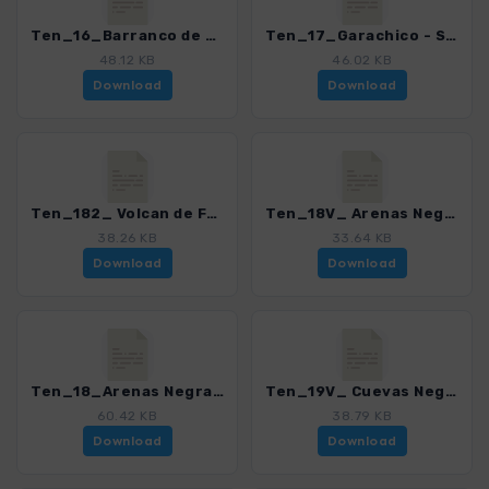
Ten_16_Barranco de Ruiz - San Juan de la Rambla.gpx
Ten_17_Garachico - San Juan del Reparo.gpx
48.12 KB
46.02 KB
Download
Download
Ten_182_ Volcan de Fasnia.gpx
Ten_18V_ Arenas Negras - Volcan Garachico.gpx
38.26 KB
33.64 KB
Download
Download
Ten_18_Arenas Negras - Chinyero.gpx
Ten_19V_ Cuevas Negras - Montana de la Botija - Montana Samara.gpx
60.42 KB
38.79 KB
Download
Download