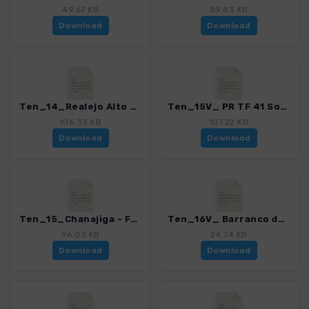
49.67 KB
89.83 KB
Download
Download
Ten_14_Realejo Alto - Chanajiga.gpx
Ten_15V_ PR TF 41 Socorro-Teide.gpx
106.33 KB
107.22 KB
Download
Download
Ten_15_Chanajiga - Fortaleza.gpx
Ten_16V_ Barranco de Ruiz - Icod el Alto.gpx
96.03 KB
24.74 KB
Download
Download