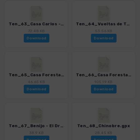
Ten_63_Casa Carlos - Afur - Roque Negro.gpx
Ten_64_Vueltas de Taganana.gpx
72.48 KB
53.56 KB
Download
Download
Ten_65_Casa Forestal de Anaga - Valle Brosque.gpx
Ten_66_Casa Forestal de Anaga - Playa de San Roque.gpx
46.65 KB
105.19 KB
Download
Download
Ten_67_Benijo - El Draguillo.gpx
Ten_68_Chinobre.gpx
38.9 KB
28.45 KB