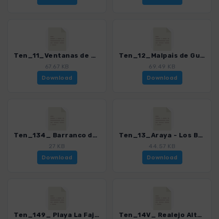
Ten_11_Ventanas de Gueimar.gpx
Ten_12_Malpais de Guimar.gpx
67.67 KB
69.49 KB
Download
Download
Ten_134_ Barranco del Infierno.gpx
Ten_13_Araya - Los Brezos.gpx
27 KB
44.57 KB
Download
Download
Ten_149_ Playa La Fajana.gpx
Ten_14V_ Realejo Alto - Risco Miguel.gpx