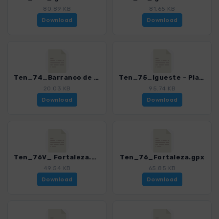
80.89 KB
81.65 KB
Download
Download
Ten_74_Barranco de Igueste.gpx
Ten_75_Igueste - Playa de Antequera.gpx
20.03 KB
95.74 KB
Download
Download
Ten_76V_ Fortaleza.gpx
Ten_76_Fortaleza.gpx
49.54 KB
65.85 KB
Download
Download