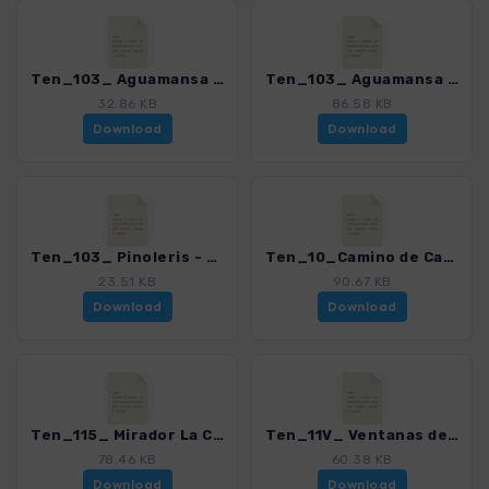
Ten_103_ Aguamansa - La Orotava.gpx
Ten_103_ Aguamansa - Pino Alto - La Orotava.gpx
32.86 KB
86.58 KB
Download
Download
Ten_103_ Pinoleris - Llano Corrales.gpx
Ten_10_Camino de Candelaria Arafo - Crucita.gpx
23.51 KB
90.67 KB
Download
Download
Ten_115_ Mirador La Corona - La Guancha.gpx
Ten_11V_ Ventanas de Gueimar.gpx
78.46 KB
60.38 KB
Download
Download