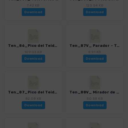
7.42 KB
123.54 KB
Download
Download
Ten_86_Pico del Teide.gpx
Ten_87V_ Parador - Teleferico.gpx
109.03 KB
8.91 KB
Download
Download
Ten_87_Pico del Teide - Pico Viejo.gpx
Ten_88V_ Mirador de Chio - Pico Viejo - Boca Tauce.gpx
82.08 KB
50.58 KB
Download
Download