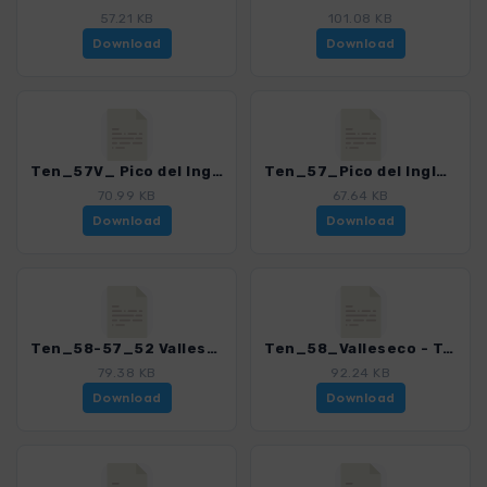
57.21 KB
101.08 KB
Download
Download
Ten_57V_ Pico del Ingles - Casa Santiago.gpx
Ten_57_Pico del Ingles - Santa Cruz.gpx
70.99 KB
67.64 KB
Download
Download
Ten_58-57_52 Valleseco - Alegria.gpx
Ten_58_Valleseco - Taborno.gpx
79.38 KB
92.24 KB
Download
Download