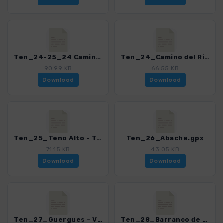
Ten_24-25_24 Camino del Risco - Teno Alto - Teno Bajo.gpx
Ten_24_Camino del Risco.gpx
90.99 KB
66.55 KB
Download
Download
Ten_25_Teno Alto - Teno Bajo.gpx
Ten_26_Abache.gpx
71.15 KB
43.05 KB
Download
Download
Ten_27_Guergues - Vista Playa de Masca.gpx
Ten_28_Barranco de Masca.gpx