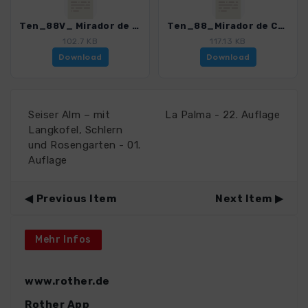
Ten_88V_ Mirador de Chio - Pico Viejo.gpx
Ten_88_Mirador de Chio - Pico Viejo.gpx
102.7 KB
117.13 KB
Download
Download
Seiser Alm – mit
La Palma - 22. Auflage
Langkofel, Schlern
und Rosengarten - 01.
Auflage
Previous Item
Next Item
Mehr Infos
www.rother.de
Rother App