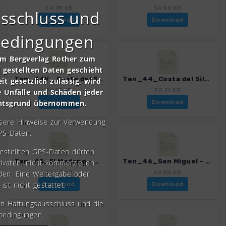
54.78 KB
34.99 KB
sschluss und
Download
Download
bedingungen
om Bergverlag Rother zum
gestellten Daten geschieht
Ten_44V_ Costa del Silencio - Playa Colmenares.gpx
Ten_44_Costa del Silencio - Los Abrigos.gpx
it gesetzlich zulässig, wird
24.18 KB
30.21 KB
e Unfälle und Schäden jeder
chtsgrund übernommen.
Download
Download
nsere Hinweise zur Verwendung
PS-Daten.
gestellten GPS-Daten dürfen
Ten_45_El Medano - Montana Roja.gpx
Ten_46_San Miguel - Aldea Blanca.gpx
rivaten, nicht kommerziellen
den. Eine Weitergabe oder
49.05 KB
49.98 KB
 ist nicht gestattet.
Download
Download
en Haftungsausschluss und die
bedingungen.