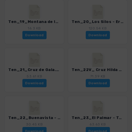
Ten_19_Montana de la Botija - Montana Samara.gpx
Ten_20_Los Silos - Erjos.gpx
16.3 KB
120.54 KB
Download
Download
Ten_21_Cruz de Gala.gpx
Ten_22V_ Cruz Hilda - Morro de la Galera.gpx
53.61 KB
71.39 KB
Download
Download
Ten_22_Buenavista - El Palmar - Masca.gpx
Ten_23_El Palmar - Teno Alto.gpx
30.45 KB
63.63 KB
Download
Download