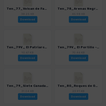
Ten_77_Volcan de Fasnia.gpx
Ten_78_Arenas Negras - Guamaso.gpx
38.25 KB
45.98 KB
Download
Download
Ten_79V_ El Patriarca.gpx
Ten_79V_ El Portillo - Parador Nacional.gpx
10.67 KB
70.46 KB
Download
Download
Ten_79_Siete Canadas.gpx
Ten_80_Roques de Garcia - Ucanca.gpx
31.04 KB
23.91 KB
Download
Download