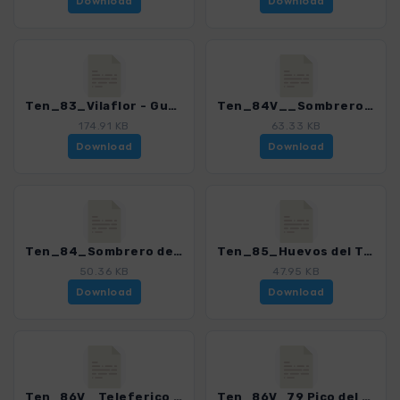
Download
Download
Ten_83_Vilaflor - Guajara.gpx
Ten_84V__Sombrero de Chasna.gpx
174.91 KB
63.33 KB
Download
Download
Ten_84_Sombrero de Chasna.gpx
Ten_85_Huevos del Teide - Montana Blanca.gpx
50.36 KB
47.95 KB
Download
Download
Ten_86V_ Teleferico - Parking Montana Blanca.gpx
Ten_86V_79 Pico del Teide - Pico Viejo.gpx