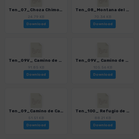
Ten_07_Choza Chimoche.gpx
Ten_08_Montana del Limon.gpx
24.79 KB
70.34 KB
Download
Download
Ten_09V_ Camino de Candelaria Aguamansa - Arafo.gpx
Ten_09V_ Camino de Candelaria Aguamansa - Arafo_ALT.gpx
91.85 KB
105.56 KB
Download
Download
Ten_09_Camino de Candelaria Aguamansa - Crucita.gpx
Ten_100_ Refugio de Ayosa - Refugio de Las Arenas.gpx
51.51 KB
88.21 KB
Download
Download