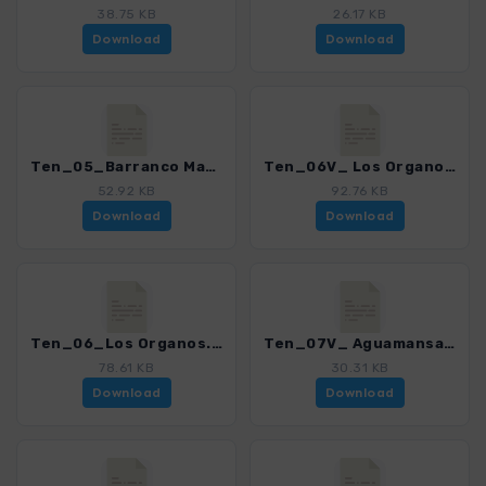
38.75 KB
26.17 KB
Download
Download
Ten_05_Barranco Madre del Agua.gpx
Ten_06V_ Los Organos via Aguamansa.gpx
52.92 KB
92.76 KB
Download
Download
Ten_06_Los Organos.gpx
Ten_07V_ Aguamansa - Choza Chimoche.gpx
78.61 KB
30.31 KB
Download
Download