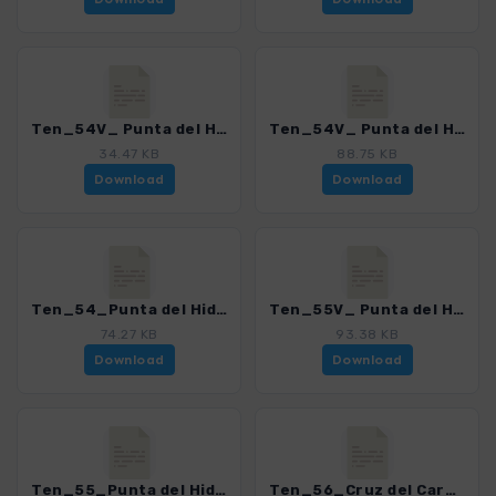
Ten_54V_ Punta del Hidalgo - Batan de Abajo via Barranco2.gpx
Ten_54V_ Punta del Hidalgo - Batan de Abajo via canal.gpx
34.47 KB
88.75 KB
Download
Download
Ten_54_Punta del Hidalgo - Batan de Abajo.gpx
Ten_55V_ Punta del Hidaldo - Chinamada - Las Carboneras - Punta del Hidalgo.gpx
74.27 KB
93.38 KB
Download
Download
Ten_55_Punta del Hidaldo - Chinamada - Las Carboneras.gpx
Ten_56_Cruz del Carmen - Chinamada.gpx