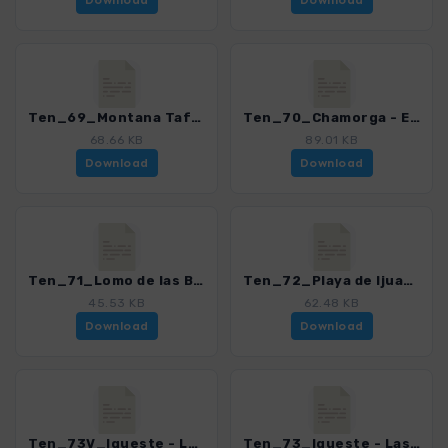
Download
Download
Ten_69_Montana Tafada - Faro de Anaga.gpx
Ten_70_Chamorga - El Draguillo - Faro de Anaga - Roque Bermejo - Chamorga.gpx
68.66 KB
89.01 KB
Download
Download
Ten_71_Lomo de las Bodegas - Playa de Anosma.gpx
Ten_72_Playa de Ijuana.gpx
45.53 KB
62.48 KB
Download
Download
Ten_73V_Igueste - Las Casillas_hin-ruck.gpx
Ten_73_Igueste - Las Casillas.gpx