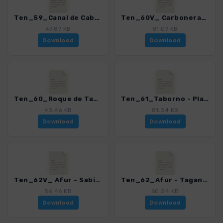
Ten_59_Canal de Cabuco_von Valle Grande.gpx
Ten_60V_ Carboneras - Roque de Taborno.gpx
47.87 KB
81.07 KB
Download
Download
Ten_60_Roque de Taborno.gpx
Ten_61_Taborno - Playa de Tamadite.gpx
43.46 KB
81.34 KB
Download
Download
Ten_62V_ Afur - Sabinar - Tamadite.gpx
Ten_62_Afur - Taganana.gpx
56.46 KB
60.54 KB
Download
Download