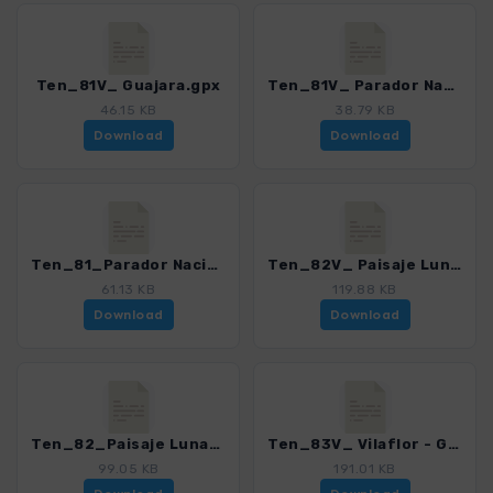
Ten_81V_ Guajara.gpx
Ten_81V_ Parador Nacional - Guajara.gpx
46.15 KB
38.79 KB
Download
Download
Ten_81_Parador Nacional - Guajara.gpx
Ten_82V_ Paisaje Lunar.gpx
61.13 KB
119.88 KB
Download
Download
Ten_82_Paisaje Lunar.gpx
Ten_83V_ Vilaflor - Guajara - Paisaje Lunar.gpx
99.05 KB
191.01 KB