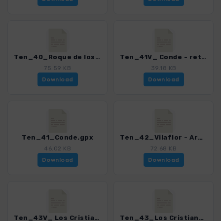
Ten_40_Roque de los Brezos.gpx
Ten_41V_ Conde - retour via Degollada Frailitos.gpx
75.59 KB
39.18 KB
Download
Download
Ten_41_Conde.gpx
Ten_42_Vilaflor - Arona.gpx
46.02 KB
72.68 KB
Download
Download
Ten_43V_ Los Cristianos - Guaza - Las Galletas.gpx
Ten_43_Los Cristianos - Las Galletas.gpx