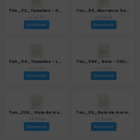
Ten_32_Tamaimo - Guama.gpx
Ten_33_Barranco Seco.gpx
45.66 KB
48.78 KB
Download
Download
Ten_34_Tamaimo - Los Gigantes.gpx
Ten_35V_ Guia - Chirche - Finca Ramallo.gpx
57.91 KB
49.29 KB
Download
Download
Ten_35V_ Guia de Isora - Chirche.gpx
Ten_35_Guia de Isora - Chirche.gpx
48.17 KB
23.85 KB
Download
Download