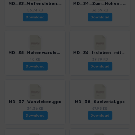
MD_33_Wefensleben.gpx
MD_34_Zum_Hohen_Holz.gpx
56.74 KB
36.39 KB
Download
Download
MD_35_Hohenwarsleben.gpx
MD_36_Irxleben_mit_Teufelskuechenberg.gpx
40 KB
39.79 KB
Download
Download
MD_37_Wanzleben.gpx
MD_38_Suelzetal.gpx
34.36 KB
67.98 KB
Download
Download