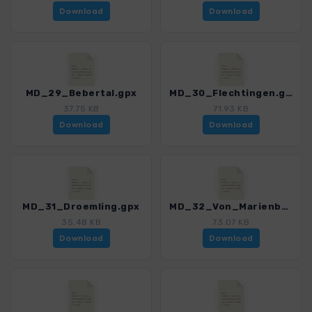
Download
Download
MD_29_Bebertal.gpx
MD_30_Flechtingen.gpx
37.75 KB
71.93 KB
Download
Download
MD_31_Droemling.gpx
MD_32_Von_Marienborn_nach_Harpke.gpx
35.48 KB
73.07 KB
Download
Download