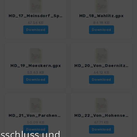
MD_17_Meinsdorf_Spitzberg.gpx
MD_18_Wahlitz.gpx
67.56 KB
84.18 KB
Download
Download
MD_19_Moeckern.gpx
MD_20_Von_Doernitz_nach_Magdeburgerforth.gpx
53.63 KB
64.12 KB
Download
Download
MD_21_Von_Parchen_nach_Genthin.gpx
MD_22_Von_Hohenseeden_nach_Guesen.gpx
50.09 KB
67.71 KB
Download
Download
sschluss und