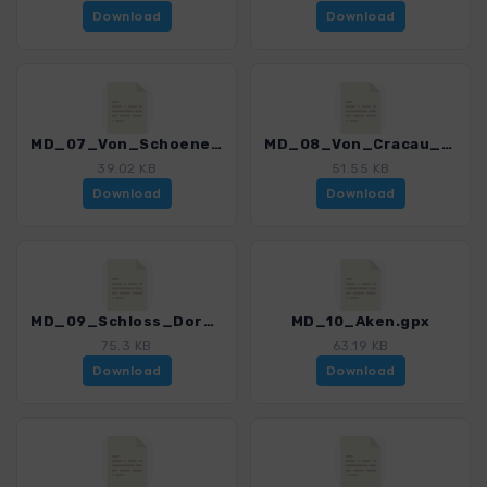
Download
Download
MD_07_Von_Schoenebeck_zum_Elbenauer_Auwald.gpx
MD_08_Von_Cracau_nach_Gommern.gpx
39.02 KB
51.55 KB
Download
Download
MD_09_Schloss_Dornburg.gpx
MD_10_Aken.gpx
75.3 KB
63.19 KB
Download
Download