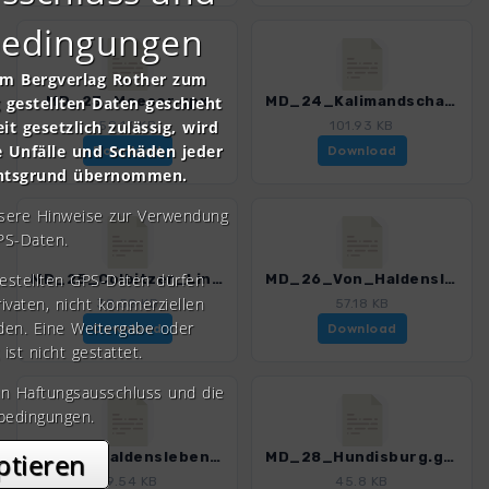
bedingungen
om Bergverlag Rother zum
gestellten Daten geschieht
MD_23_Moeser.gpx
MD_24_Kalimandscharo.gpx
it gesetzlich zulässig, wird
58.13 KB
101.93 KB
e Unfälle und Schäden jeder
Download
Download
chtsgrund übernommen.
nsere Hinweise zur Verwendung
PS-Daten.
gestellten GPS-Daten dürfen
MD_25_Colbitzer_Lindenwald.gpx
MD_26_Von_Haldensleben_in_das_Oberholz.gpx
rivaten, nicht kommerziellen
38.58 KB
57.18 KB
den. Eine Weitergabe oder
Download
Download
 ist nicht gestattet.
en Haftungsausschluss und die
bedingungen.
ptieren
MD_27_Haldensleben_Großsteingraeber.gpx
MD_28_Hundisburg.gpx
39.54 KB
45.8 KB