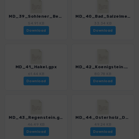
MD_39_Sohlener_Berge.gpx
MD_40_Bad_Salzelmen.gpx
54.91 KB
33.34 KB
Download
Download
MD_41_Hakel.gpx
MD_42_Koenigstein.gpx
61.44 KB
80.78 KB
Download
Download
MD_43_Regenstein.gpx
MD_44_Osterholz_Derenburg.gpx
46.49 KB
49.24 KB
Download
Download