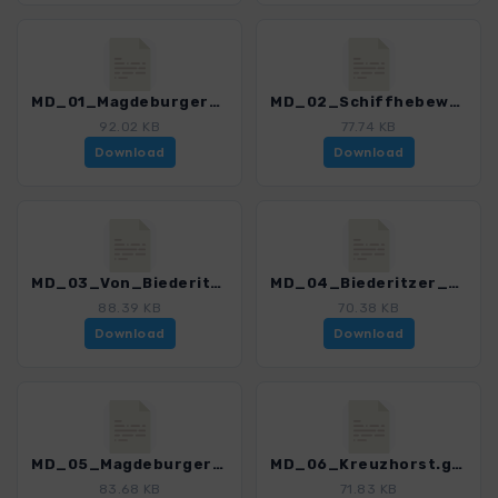
MD_01_Magdeburger_Domviertel_und_Rotehornpark.gpx
MD_02_Schiffhebewerk.gpx
92.02 KB
77.74 KB
Download
Download
MD_03_Von_Biederitz_zur_Alten_Elbe.gpx
MD_04_Biederitzer_Busch_und_Herrenkrug.gpx
88.39 KB
70.38 KB
Download
Download
MD_05_Magdeburger_Elbtal_nach_Cracau.gpx
MD_06_Kreuzhorst.gpx
83.68 KB
71.83 KB