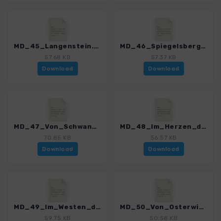
MD_45_Langenstein.gpx
MD_46_Spiegelsberge_und_Klusfelsen.gpx
57.68 KB
57.37 KB
Download
Download
MD_47_Von_Schwanebeck_zum_Huy.gpx
MD_48_Im_Herzen_des_Huy.gpx
70.85 KB
56.57 KB
Download
Download
MD_49_Im_Westen_des_Huy.gpx
MD_50_Von_Osterwiek_zum_Kleinen_Fallstein.gpx
59.75 KB
50.58 KB