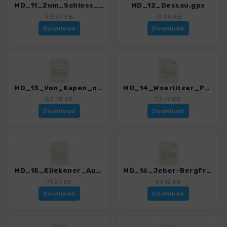
MD_11_Zum_Schloss_Mosigkau.gpx
MD_12_Dessau.gpx
93.07 KB
79.94 KB
Download
Download
MD_13_Von_Kapen_nach_Oranienbaum.gpx
MD_14_Woerlitzer_Park.gpx
83.78 KB
73.19 KB
Download
Download
MD_15_Kliekener_Aue.gpx
MD_16_Jeber-Bergfrieden.gpx
71.07 KB
99.12 KB
Download
Download