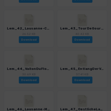
Lem_42_Lausanne-Cully.gpx
Lem_43_TourDeGourze.gpx
26.52 KB
40.42 KB
Download
Download
Lem_44_VallonDuFlon-Lausanne.gpx
Lem_45_EntlangDerVenoge.gpx
30.69 KB
37.41 KB
Download
Download
Lem_46_Lausanne-Morges.gpx
Lem_47_OestlicheLaCote.gpx