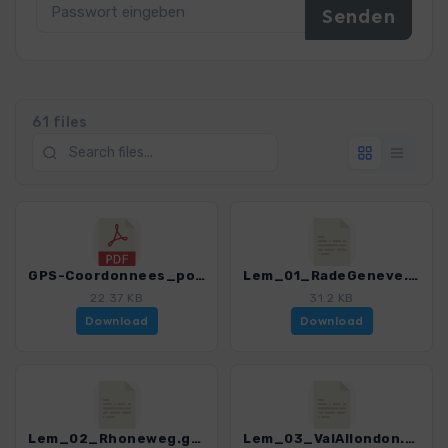
61 files
GPS-Coordonnees_points de depart_GR_Lac Leman.pdf
Lem_01_RadeGeneve.gpx
22.37 KB
31.2 KB
Download
Download
Lem_02_Rhoneweg.gpx
Lem_03_ValAllondon.gpx