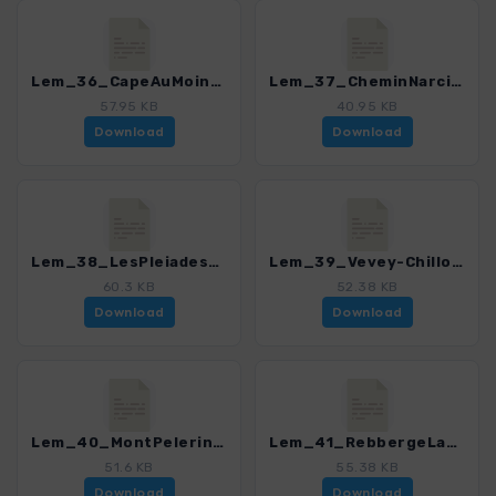
Lem_36_CapeAuMoine-DentDeJaman.gpx
Lem_37_CheminNarcisses-GorgeDuChauderon.gpx
57.95 KB
40.95 KB
Download
Download
Lem_38_LesPleiades-LeMolard.gpx
Lem_39_Vevey-Chillon-Villeneuve.gpx
60.3 KB
52.38 KB
Download
Download
Lem_40_MontPelerin.gpx
Lem_41_RebbergeLavaux.gpx
51.6 KB
55.38 KB
Download
Download