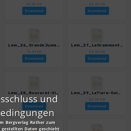
41.68 KB
63.42 KB
Download
Download
Lem_26_GrandeJumelle.gpx
Lem_27_LeGrammont.gpx
76.41 KB
59.36 KB
Download
Download
Lem_28_Bouveret-Villeneuve.gpx
Lem_29_LaTiere-GalerieDefago.gpx
sschluss und
22.34 KB
28.98 KB
Download
Download
bedingungen
om Bergverlag Rother zum
gestellten Daten geschieht