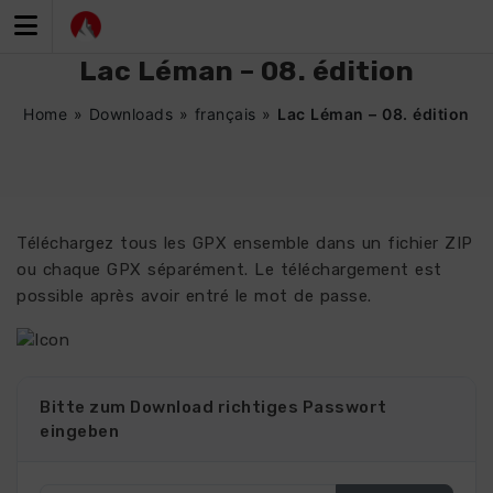
Zum
Inhalt
springen
Lac Léman – 08. édition
Home
»
Downloads
»
français
»
Lac Léman – 08. édition
Téléchargez tous les GPX ensemble dans un fichier ZIP
ou chaque GPX séparément. Le téléchargement est
possible après avoir entré le mot de passe.
4909
Bitte zum Download richtiges Passwort
eingeben