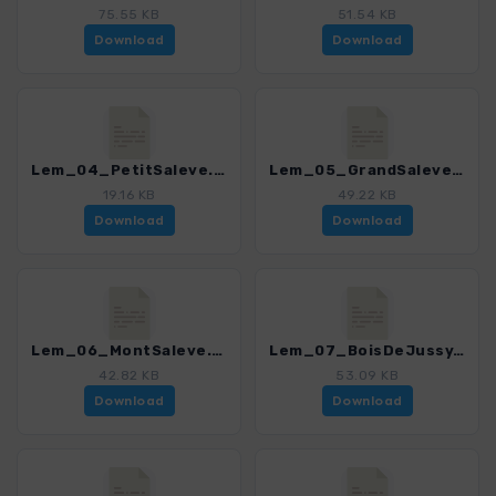
75.55 KB
51.54 KB
Download
Download
Lem_04_PetitSaleve.gpx
Lem_05_GrandSaleve-GrandeGorge.gpx
19.16 KB
49.22 KB
Download
Download
Lem_06_MontSaleve.gpx
Lem_07_BoisDeJussy.gpx
42.82 KB
53.09 KB
Download
Download