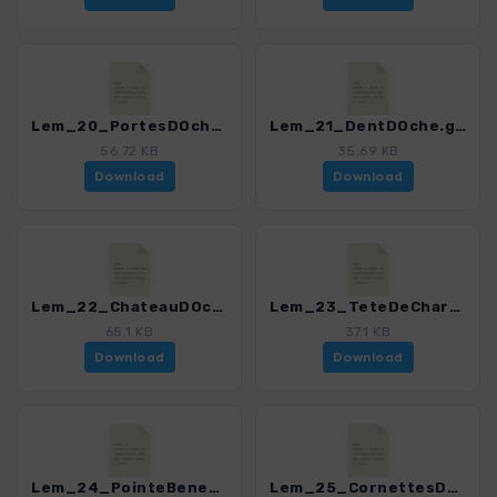
Lem_20_PortesDOche-PointePelluaz.gpx
Lem_21_DentDOche.gpx
56.72 KB
35.69 KB
Download
Download
Lem_22_ChateauDOche.gpx
Lem_23_TeteDeCharousse.gpx
65.1 KB
37.1 KB
Download
Download
Lem_24_PointeBenevent.gpx
Lem_25_CornettesDeBise.gpx