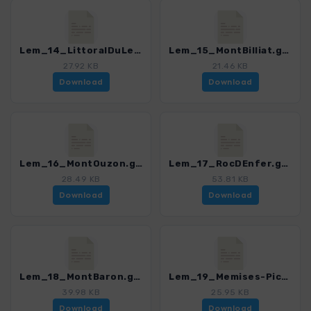
Lem_14_LittoralDuLeman.gpx
Lem_15_MontBilliat.gpx
27.92 KB
21.46 KB
Download
Download
Lem_16_MontOuzon.gpx
Lem_17_RocDEnfer.gpx
28.49 KB
53.81 KB
Download
Download
Lem_18_MontBaron.gpx
Lem_19_Memises-PicBore.gpx
39.98 KB
25.95 KB
Download
Download