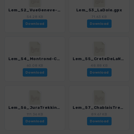
Lem_52_VueGeneve-CretNeuve.gpx
Lem_53_LaDole.gpx
54.28 KB
71.63 KB
Download
Download
Lem_54_Montrond-ColombyDeGex.gpx
Lem_55_CreteDeLaNeige.gpx
60.08 KB
48.88 KB
Download
Download
Lem_56_JuraTrekking.gpx
Lem_57_ChablaisTrekking.gpx
111.36 KB
89.67 KB
Download
Download