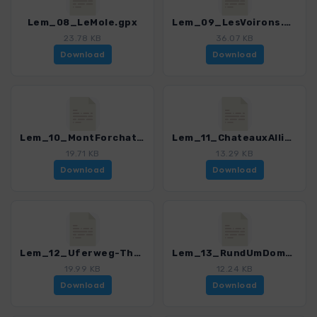
Lem_08_LeMole.gpx
Lem_09_LesVoirons.gpx
23.78 KB
36.07 KB
Download
Download
Lem_10_MontForchat.gpx
Lem_11_ChateauxAllinges.gpx
19.71 KB
13.29 KB
Download
Download
Lem_12_Uferweg-Thonon-Excenevex_neu.gpx
Lem_13_RundUmDomaineRipaille.gpx
19.99 KB
12.24 KB
Download
Download