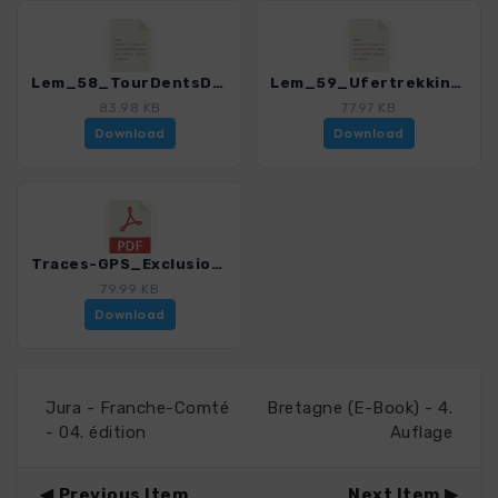
Lem_58_TourDentsDuMidi.gpx
Lem_59_Ufertrekking-Morges-Bouveret.gpx
83.98 KB
77.97 KB
Download
Download
Traces-GPS_Exclusion_de_responsabilite_conditions_d_utilisation.pdf
79.99 KB
Download
Jura - Franche-Comté
Bretagne (E-Book) - 4.
- 04. édition
Auflage
Previous Item
Next Item