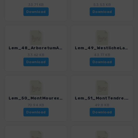
33.71 KB
53.53 KB
Download
Download
Lem_48_ArboretumAubonne.gpx
Lem_49_WestlicheLaCote.gpx
33.62 KB
43.77 KB
Download
Download
Lem_50_MontMourex.gpx
Lem_51_MontTendre.gpx
70.94 KB
49.8 KB
Download
Download