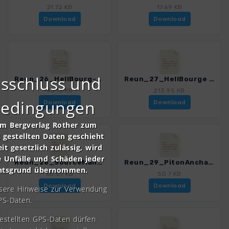
21.72 KB
17.69 KB
Download
Download
sschluss und
Reun_26_HellBourg-ForetBelouve.gpx
Reun_27_HellBourge ForetBelouve-PitonNeiges.gpx
40.12 KB
213.95 KB
bedingungen
Download
Download
om Bergverlag Rother zum
gestellten Daten geschieht
it gesetzlich zulässig, wird
e Unfälle und Schäden jeder
Reun_28_SourceManouilh.gpx
Reun_29_PitonAnchaing.gpx
chtsgrund übernommen.
65.57 KB
50.7 KB
Download
Download
nsere Hinweise zur Verwendung
PS-Daten.
gestellten GPS-Daten dürfen