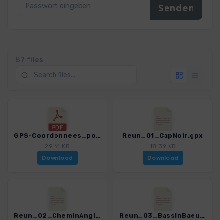
57 files
GPS-Coordonnees_points de depart_GR_La Reunion.pdf
Reun_01_CapNoir.gpx
29.61 KB
18.39 KB
Download
Download
Reun_02_CheminAnglais.gpx
Reun_03_BassinBaeuf-Nicole.gpx