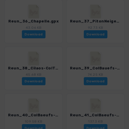
Reun_36_Chapelle.gpx
Reun_37_PitonNeiges.gpx
43.06 KB
92.73 KB
Download
Download
Reun_38_Cilaos-ColTaibit-Marla.gpx
Reun_39_ColBauefs-Nouvelle.gpx
45.68 KB
74.25 KB
Download
Download
Reun_40_ColBaeufs-Marla-TroisRoches-Nouvelle.gpx
Reun_41_ColBaeufs-Nouvelle-RochePlate-Marla.gpx
109.58 KB
137.3 KB
Download
Download