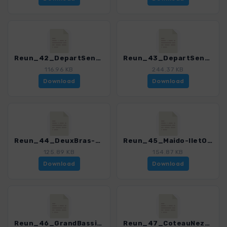
Reun_42_DepartSentierScout-Aurere-DepartSentierScout.gpx
Reun_43_DepartSentierScout-Cayenne-RochePlate-Marla.gpx
116.96 KB
244.37 KB
Download
Download
Reun_44_DeuxBras-Aurere-GrandPlace.gpx
Reun_45_Maido-IletOrangers-SansSouci.gpx
125.89 KB
154.87 KB
Download
Download
Reun_46_GrandBassin.gpx
Reun_47_CoteauNezBaeuf.gpx