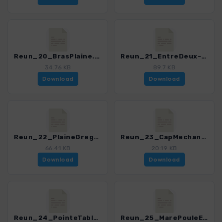
Reun_20_BrasPlaine.gpx
Reun_21_EntreDeux-Dimitile-Refuge-CaverneDufour.gpx
34.76 KB
89.7 KB
Download
Download
Reun_22_PlaineGregue-PitonRond.gpx
Reun_23_CapMechant.gpx
66.41 KB
20.19 KB
Download
Download
Reun_24_PointeTable.gpx
Reun_25_MarePouleEau.gpx