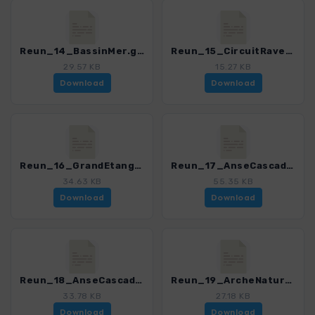
Reun_14_BassinMer.gpx
Reun_15_CircuitRavenales.gpx
29.57 KB
15.27 KB
Download
Download
Reun_16_GrandEtang.gpx
Reun_17_AnseCascades-PointeCorail.gpx
34.63 KB
55.35 KB
Download
Download
Reun_18_AnseCascades-BoisBlanc.gpx
Reun_19_ArcheNaturelle.gpx
33.78 KB
27.18 KB
Download
Download