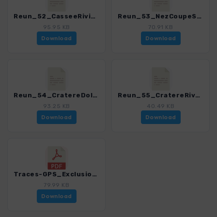
Reun_52_CasseeRiviereEst.gpx
Reun_53_NezCoupeSteRose.gpx
95.95 KB
70.91 KB
Download
Download
Reun_54_CratereDolomieu.gpx
Reun_55_CratereRivals.gpx
93.25 KB
40.49 KB
Download
Download
Traces-GPS_Exclusion_de_responsabilite_conditions_d_utilisation.pdf
79.99 KB
Download