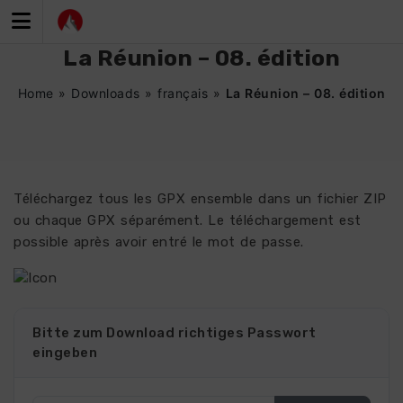
Zum
Inhalt
springen
La Réunion – 08. édition
Home
»
Downloads
»
français
»
La Réunion – 08. édition
Téléchargez tous les GPX ensemble dans un fichier ZIP
ou chaque GPX séparément. Le téléchargement est
possible après avoir entré le mot de passe.
4933
Bitte zum Download richtiges Passwort
eingeben