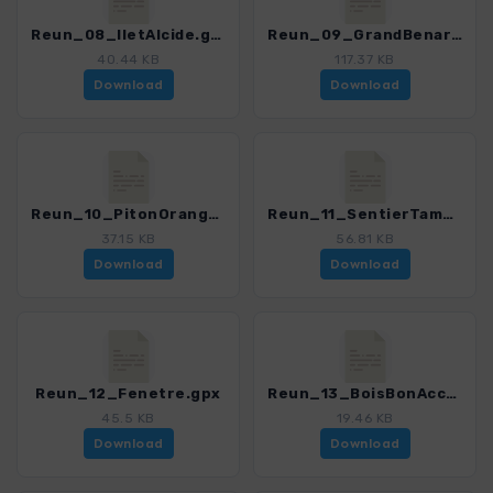
Reun_08_IletAlcide.gpx
Reun_09_GrandBenare.gpx
40.44 KB
117.37 KB
Download
Download
Reun_10_PitonOrangers.gpx
Reun_11_SentierTamarins.gpx
37.15 KB
56.81 KB
Download
Download
Reun_12_Fenetre.gpx
Reun_13_BoisBonAccueil.gpx
45.5 KB
19.46 KB
Download
Download