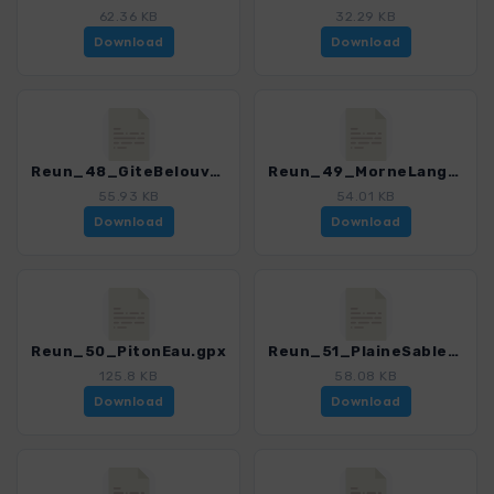
62.36 KB
32.29 KB
Download
Download
Reun_48_GiteBelouve-TrouFer.gpx
Reun_49_MorneLangevin.gpx
55.93 KB
54.01 KB
Download
Download
Reun_50_PitonEau.gpx
Reun_51_PlaineSables.gpx
125.8 KB
58.08 KB
Download
Download