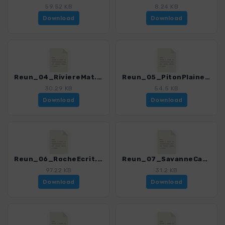
59.52 KB
8.24 KB
Download
Download
Reun_04_RiviereMat.gpx
Reun_05_PitonPlaineFougeres.gpx
30.29 KB
54.5 KB
Download
Download
Reun_06_RocheEcrit.gpx
Reun_07_SavanneCapHoussaye.gpx
97.22 KB
31.2 KB
Download
Download