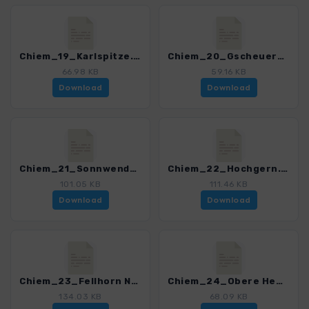
Chiem_19_Karlspitze.gpx
Chiem_20_Gscheuerwand.gpx
66.98 KB
59.16 KB
Download
Download
Chiem_21_Sonnwendkoepfl.gpx
Chiem_22_Hochgern.gpx
101.05 KB
111.46 KB
Download
Download
Chiem_23_Fellhorn Nord.gpx
Chiem_24_Obere Hemmersuppenalm.gpx
134.03 KB
68.09 KB