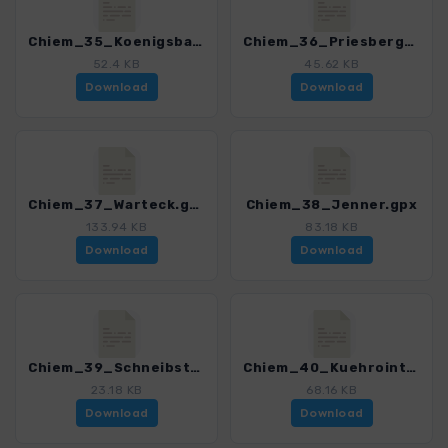
Chiem_35_Koenigsbachalm.gpx
Chiem_36_Priesbergalm.gpx
52.4 KB
45.62 KB
Download
Download
Chiem_37_Warteck.gpx
Chiem_38_Jenner.gpx
133.94 KB
83.18 KB
Download
Download
Chiem_39_Schneibstein.gpx
Chiem_40_Kuehrointalm.gpx
23.18 KB
68.16 KB
Download
Download