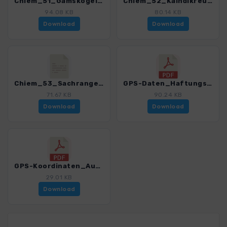
Chiem_51_Gamskogel.gpx
Chiem_52_Kaindlkreuz.gpx
94.08 KB
80.14 KB
Download
Download
Chiem_53_Sachranger Hufeisentour.gpx
GPS-Daten_Haftungsausschluss-Nutzungsbedingungen_SSF_ChiemgauerAlpen.pdf
71.67 KB
90.24 KB
Download
Download
GPS-Koordinaten_Ausgangspunkte_SSF_ChiemgauerAlpen.pdf
29.01 KB
Download