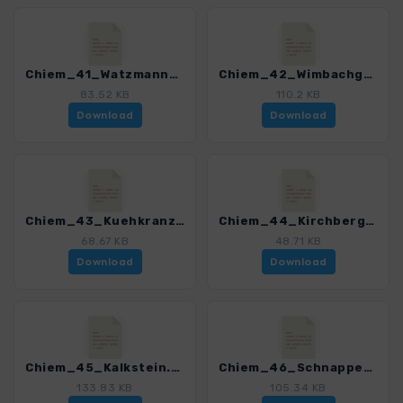
Chiem_41_Watzmanngugel.gpx
Chiem_42_Wimbachgrieshuette.gpx
83.52 KB
110.2 KB
Download
Download
Chiem_43_Kuehkranz.gpx
Chiem_44_Kirchberg.gpx
68.67 KB
48.71 KB
Download
Download
Chiem_45_Kalkstein.gpx
Chiem_46_Schnappenkreuz.gpx
133.83 KB
105.34 KB