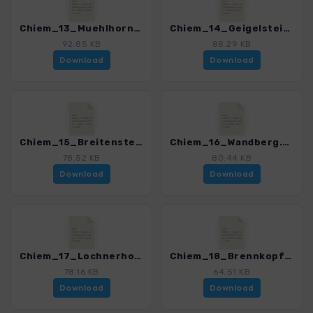
Chiem_13_Muehlhornwand.gpx
Chiem_14_Geigelstein.gpx
92.85 KB
88.29 KB
Download
Download
Chiem_15_Breitenstein.gpx
Chiem_16_Wandberg.gpx
78.52 KB
80.44 KB
Download
Download
Chiem_17_Lochnerhorn.gpx
Chiem_18_Brennkopf.gpx
78.16 KB
64.51 KB
Download
Download