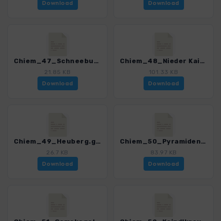
Download
Download
Chiem_47_Schneebuehel.gpx
Chiem_48_Nieder Kaiser.gpx
21.85 KB
101.33 KB
Download
Download
Chiem_49_Heuberg.gpx
Chiem_50_Pyramidenspitze.gpx
26.7 KB
83.97 KB
Download
Download