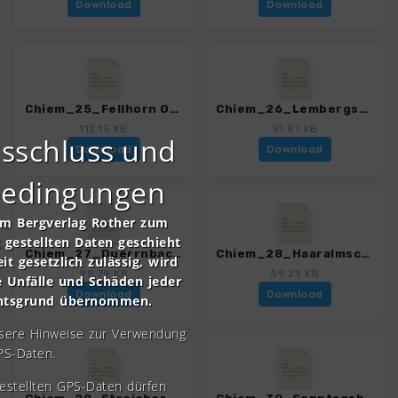
Download
Download
Chiem_25_Fellhorn Ost.gpx
Chiem_26_Lembergschneid.gpx
112.15 KB
51.87 KB
sschluss und
Download
Download
bedingungen
om Bergverlag Rother zum
gestellten Daten geschieht
Chiem_27_Duerrnbachhorn.gpx
Chiem_28_Haaralmschneid.gpx
it gesetzlich zulässig, wird
98.79 KB
59.23 KB
e Unfälle und Schäden jeder
Download
Download
chtsgrund übernommen.
nsere Hinweise zur Verwendung
PS-Daten.
gestellten GPS-Daten dürfen