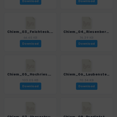
Download
Download
Chiem_03_Feichteck.gpx
Chiem_04_Riesenberg.gpx
66.65 KB
76.39 KB
Download
Download
Chiem_05_Hochries.gpx
Chiem_06_Laubenstein.gpx
103.05 KB
70.34 KB
Download
Download
Chiem_07_Abereckrunde.gpx
Chiem_08_Predigtstuhl.gpx