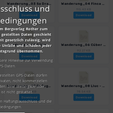
Wanderung_03 Sa Dragonera.gpx
Wanderung_04 Finca Galatzó.gpx
sschluss und
76.52 KB
115.43 KB
Download
Download
bedingungen
om Bergverlag Rother zum
gestellten Daten geschieht
it gesetzlich zulässig, wird
Wanderung_05 Sóller.gpx
Wanderung_06 Cúber - Biniaraix.gpx
e Unfälle und Schäden jeder
chtsgrund übernommen.
86.33 KB
92.27 KB
Download
Download
nsere Hinweise zur Verwendung
PS-Daten.
gestellten GPS-Daten dürfen
rivaten, nicht kommerziellen
den. Eine Weitergabe oder
Wanderung_07 Refugi Tossals Verds.gpx
Wanderung_08 Lluc - Binifaldó.gpx
 ist nicht gestattet.
111.99 KB
78.54 KB
Download
Download
en Haftungsausschluss und die
bedingungen.