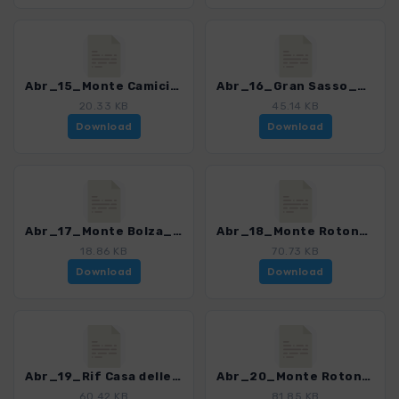
Abr_15_Monte Camicia_4013_2.gpx
Abr_16_Gran Sasso_4013_2.gpx
20.33 KB
45.14 KB
Download
Download
Abr_17_Monte Bolza_4013_2.gpx
Abr_18_Monte Rotondo_4013_2.gpx
18.86 KB
70.73 KB
Download
Download
Abr_19_Rif Casa delle Vacche_4013_2.gpx
Abr_20_Monte Rotondo_4013_2.gpx
60.42 KB
81.85 KB