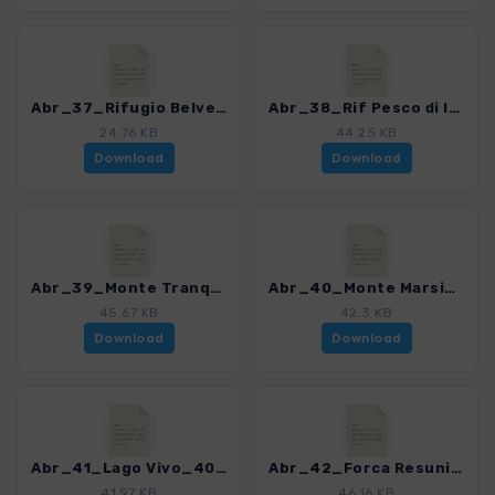
Abr_37_Rifugio Belvedere della Liscia_4013_2.gpx
Abr_38_Rif Pesco di Iorio_4013_2.gpx
24.76 KB
44.25 KB
Download
Download
Abr_39_Monte Tranquillo_4013_2.gpx
Abr_40_Monte Marsicano_4013_2.gpx
45.67 KB
42.3 KB
Download
Download
Abr_41_Lago Vivo_4013_2.gpx
Abr_42_Forca Resuni_4013_2.gpx
41.97 KB
46.16 KB