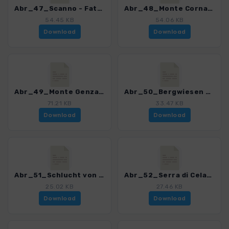
Abr_47_Scanno - Fattoria Jovana_4013_2.gpx
Abr_48_Monte Cornacchia_4013_2.gpx
54.45 KB
54.06 KB
Download
Download
Abr_49_Monte Genzana_4013_2.gpx
Abr_50_Bergwiesen von Faito_4013_2.gpx
71.21 KB
33.47 KB
Download
Download
Abr_51_Schlucht von Celano_4013_2.gpx
Abr_52_Serra di Celano_4013_2.gpx
25.02 KB
27.46 KB
Download
Download