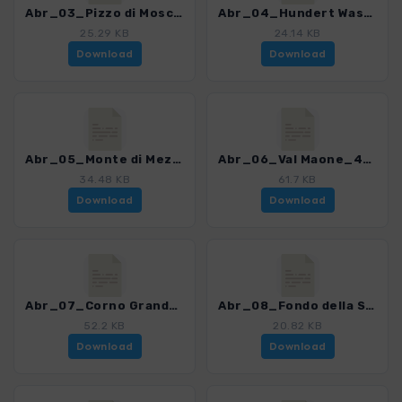
Abr_03_Pizzo di Moscio_4013_2.gpx
Abr_04_Hundert Wasserfaelle_4013_2.gpx
25.29 KB
24.14 KB
Download
Download
Abr_05_Monte di Mezzo_4013_2.gpx
Abr_06_Val Maone_4013_2.gpx
34.48 KB
61.7 KB
Download
Download
Abr_07_Corno Grande_4013_2.gpx
Abr_08_Fondo della Salsa_4013_2.gpx
52.2 KB
20.82 KB
Download
Download