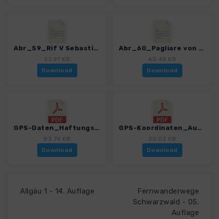
Abr_59_Rif V Sebastiani_4013_2.gpx
Abr_60_Pagliare von Tione degli Abruzzi_4013_2.gpx
52.97 KB
40.48 KB
Download
Download
GPS-Daten_Haftungsausschluss-Nutzungsbedingungen_WF_Abruzzen_4013_2.pdf
GPS-Koordinaten_Ausgangspunkte_WF_Abruzzen_4013_2.pdf
83.74 KB
30.03 KB
Download
Download
Allgäu 1 - 14. Auflage
Fernwanderwege
Schwarzwald - 05.
Auflage