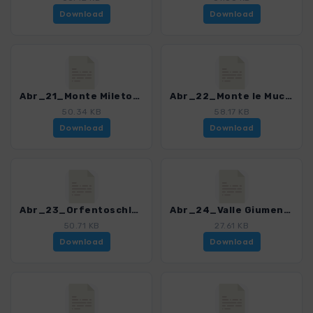
Download
Download
Abr_21_Monte Mileto_4013_2.gpx
Abr_22_Monte le Mucchia_4013_2.gpx
50.34 KB
58.17 KB
Download
Download
Abr_23_Orfentoschlucht_4013_2.gpx
Abr_24_Valle Giumentina_4013_2.gpx
50.71 KB
27.61 KB
Download
Download