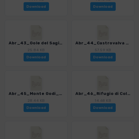
Download
Download
Abr_43_Gole del Sagittario_4013_2.gpx
Abr_44_Castrovalva - Scanno_4013_2.gpx
25.84 KB
57.59 KB
Download
Download
Abr_45_Monte Godi_4013_2.gpx
Abr_46_Rifugio di Colle Rotondo_4013_2.gpx
28.44 KB
14.68 KB
Download
Download