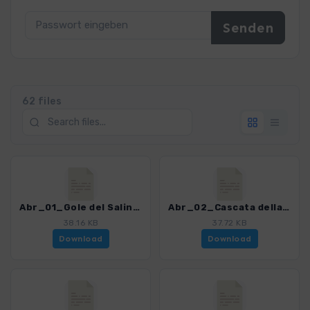
62 files
Abr_01_Gole del Salinello_4013_2.gpx
Abr_02_Cascata della Morricana_4013_2.gpx
38.16 KB
37.72 KB
Download
Download