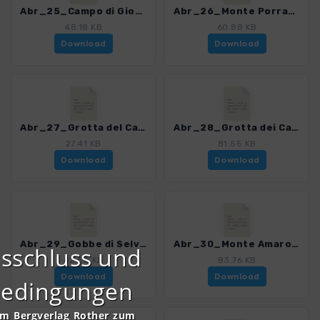
Abr_25_Campo di Giove - Pacentro_4013_2.gpx
Abr_26_Monte Porrara_4013_2.gpx
48.18 KB
60.88 KB
Download
Download
Abr_27_Grotta del Cavallone_4013_2.gpx
Abr_28_Grotta dei Callarelli_4013_2.gpx
27.41 KB
81.55 KB
Download
Download
Abr_29_Gobbe di Selvaromana_4013_2.gpx
Abr_30_Monte Amaro_4013_2.gpx
sschluss und
82.58 KB
83.76 KB
Download
Download
bedingungen
om Bergverlag Rother zum