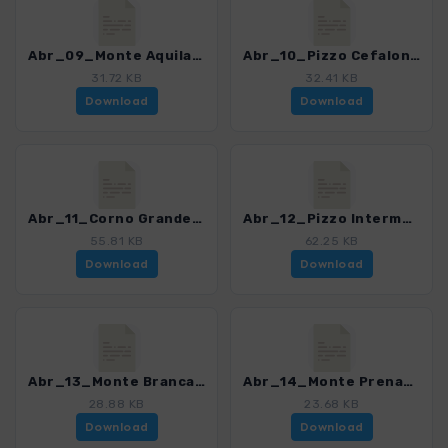
Abr_09_Monte Aquila_4013_2.gpx
Abr_10_Pizzo Cefalone_4013_2.gpx
31.72 KB
32.41 KB
Download
Download
Abr_11_Corno Grande_4013_2.gpx
Abr_12_Pizzo Intermesoli_4013_2.gpx
55.81 KB
62.25 KB
Download
Download
Abr_13_Monte Brancastello_4013_2.gpx
Abr_14_Monte Prena_4013_2.gpx
28.88 KB
23.68 KB
Download
Download