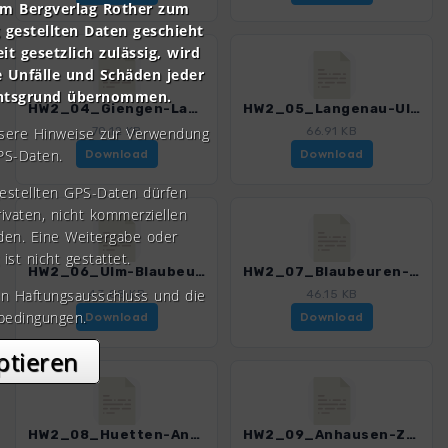
om Bergverlag Rother zum
gestellten Daten geschieht
it gesetzlich zulässig, wird
e Unfälle und Schäden jeder
chtsgrund übernommen.
HW2_04_Giengen-Langenau_4549_1.gpx
HW2_05_Langenau-Ulm_4549_1.gpx
nsere Hinweise zur Verwendung
70.12 KB
66.91 KB
PS-Daten.
Download
Download
gestellten GPS-Daten dürfen
rivaten, nicht kommerziellen
den. Eine Weitergabe oder
 ist nicht gestattet.
HW2_06_Ulm-Blaubeuren_4549_1.gpx
HW2_07_Blaubeuren-Huetten_4549_1.gpx
en Haftungsausschluss und die
43.88 KB
46.15 KB
bedingungen.
Download
Download
ptieren
HW2_08_Huetten-Anhausen_4549_1.gpx
HW2_09_Anhausen-Zwiefalten_4549_1.gpx