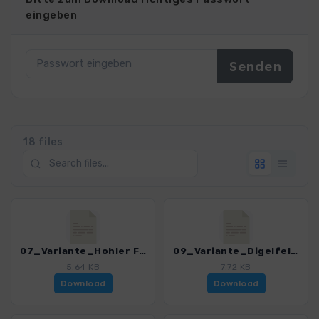
eingeben
18 files
07_Variante_Hohler Fels_4549_1.gpx
09_Variante_Digelfeld_4549_1.gpx
5.64 KB
7.72 KB
Download
Download