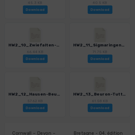
45.3 KB
40.5 KB
Download
Download
HW2_10_Zwiefalten-Sigmaringen_4549_1.gpx
HW2_11_Sigmaringen-Hausen_4549_1.gpx
66.44 KB
71.75 KB
Download
Download
HW2_12_Hausen-Beuron_4549_1.gpx
HW2_13_Beuron-Tuttlingen_4549_1.gpx
57.62 KB
61.58 KB
Download
Download
Cornwall – Devon –
Bretagne - 04. édition