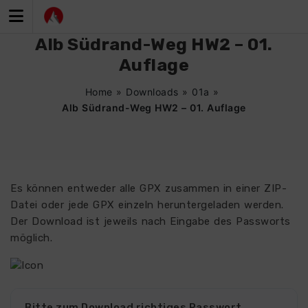
Zum
Inhalt
springen
Alb Südrand-Weg HW2 – 01.
Auflage
Home
»
Downloads
»
01a
»
Alb Südrand-Weg HW2 – 01. Auflage
Es können entweder alle GPX zusammen in einer ZIP-
Datei oder jede GPX einzeln heruntergeladen werden.
Der Download ist jeweils nach Eingabe des Passworts
möglich.
Bitte zum Download richtiges Passwort