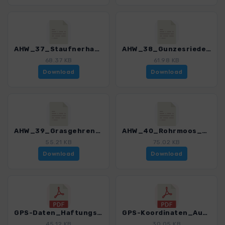
AHW_37_Staufnerhaus_Gunzesriedersaege.gpx
AHW_38_Gunzesriedersaege_Grasgehren.gpx
68.37 KB
61.98 KB
Download
Download
AHW_39_Grasgehren_Rohrmoos.gpx
AHW_40_Rohrmoos_Schwende.gpx
55.21 KB
75.02 KB
Download
Download
GPS-Daten_Haftungsausschluss-Nutzungsbedingungen_WF_AllgaeuerAlpen.pdf
GPS-Koordinaten_Ausgangspunkte_WF_AllgaeuerAlpen.pdf
45.12 KB
30.05 KB