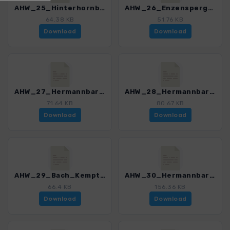
AHW_25_Hinterhornbach_Bretterspitze_Kaufbeurerhaus.gpx
AHW_26_Enzensperger_Weg.gpx
64.38 KB
51.76 KB
Download
Download
AHW_27_Hermannbarthhuette_Krottenkopfscharte_Kemptnerhuette.gpx
AHW_28_Hermannbarthhuette_Marchscharte_Kemptnerhuette.gpx
71.64 KB
80.67 KB
Download
Download
AHW_29_Bach_Kemptnerhuette.gpx
AHW_30_Hermannbarthhuette_Hinterhornbach.gpx
66.4 KB
156.36 KB
Download
Download