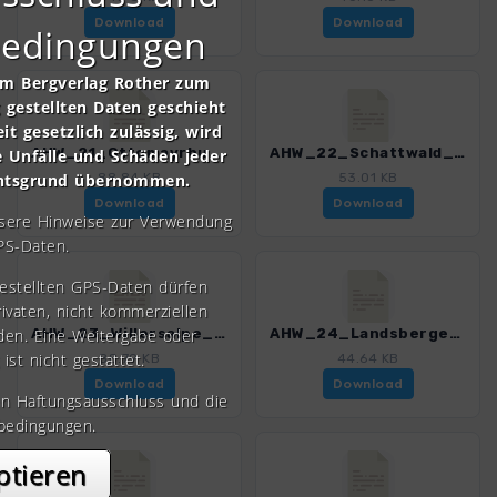
Download
Download
bedingungen
om Bergverlag Rother zum
gestellten Daten geschieht
it gesetzlich zulässig, wird
AHW_21_Ottomayrhuette_Pfronten.gpx
AHW_22_Schattwald_Willersalpe.gpx
e Unfälle und Schäden jeder
chtsgrund übernommen.
88.84 KB
53.01 KB
Download
Download
nsere Hinweise zur Verwendung
PS-Daten.
gestellten GPS-Daten dürfen
rivaten, nicht kommerziellen
den. Eine Weitergabe oder
AHW_23_Willersalpe_Landsberger.gpx
AHW_24_Landsberger_Tannheim.gpx
 ist nicht gestattet.
88.79 KB
44.64 KB
Download
Download
en Haftungsausschluss und die
bedingungen.
ptieren