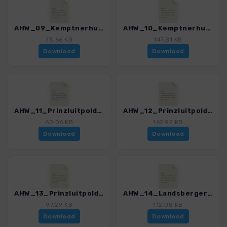
AHW_09_Kemptnerhuette_Krottenkopf.gpx
AHW_10_Kemptnerhuette_Prinzluitpoldhaus.gpx
75.66 KB
147.81 KB
Download
Download
AHW_11_Prinzluitpoldhaus_Hochvogel_Prinzluitpoldhaus.gpx
AHW_12_Prinzluitpoldhaus_Rauhorn_Hinterstein.gpx
60.06 KB
162.92 KB
Download
Download
AHW_13_Prinzluitpoldhaus_Landsbergerhuette.gpx
AHW_14_Landsbergerhuette_Leilachspitze_Rauth.gpx
97.29 KB
112.08 KB
Download
Download