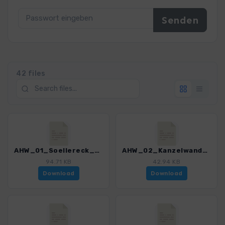
42 files
AHW_01_Soellereck_Fiderepasshuette.gpx
AHW_02_Kanzelwandbahn_Fiderepasshuette.gpx
94.71 KB
42.94 KB
Download
Download