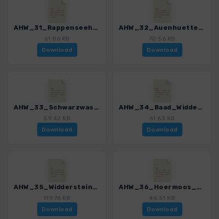
AHW_31_Rappenseehuette_Biberkopf_Lechleiten.gpx
AHW_32_Auenhuette_Schwarzwasserhuette.gpx
61.86 KB
70.56 KB
Download
Download
AHW_33_Schwarzwasserhuette_Baad.gpx
AHW_34_Baad_Widdersteinhuette.gpx
59.42 KB
61.63 KB
Download
Download
AHW_35_Widdersteinhuette_Mindelheimer_Boedmen.gpx
AHW_36_Hoermoos_Staufnerhaus.gpx
119.76 KB
46.51 KB
Download
Download