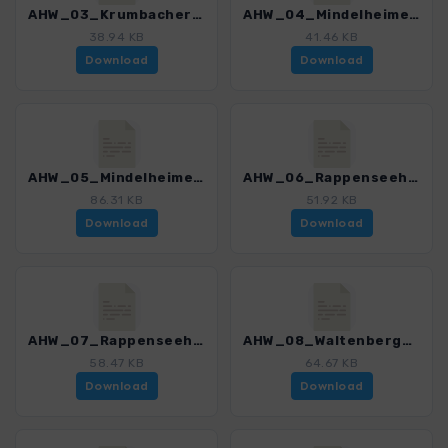
AHW_03_Krumbacher_Hoehenweg.gpx
AHW_04_Mindelheimer_Klettersteig.gpx
38.94 KB
41.46 KB
Download
Download
AHW_05_Mindelheimerhuette_Rappenseehuette.gpx
AHW_06_Rappenseehuette_Hoheslicht_Rappenseehuette.gpx
86.31 KB
51.92 KB
Download
Download
AHW_07_Rappenseehuette_Heilbronnerweg_Waltenbergerhaus.gpx
AHW_08_Waltenbergerhaus_Kemptnerhuette.gpx
58.47 KB
64.67 KB
Download
Download