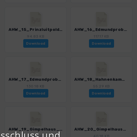
AHW_15_Prinzluitpoldhaus_Edmundprobsthaus.gpx
AHW_16_Edmundprobsthaus_Hindelangerklettersteig_Giebelhaus.gpx
94.83 KB
117.17 KB
Download
Download
AHW_17_Edmundprobsthaus_Daumen_Breitenberg_Hinterstein.gpx
AHW_18_Hahnenkamm_Gimpelhaus.gpx
130.18 KB
55.29 KB
Download
Download
AHW_19_Gimpelhaus_Naesselwaengler_Ottomayrhuette.gpx
AHW_20_Gimpelhaus_Roteflueh_Ottomayrhuette.gpx
sschluss und
34.98 KB
40.18 KB