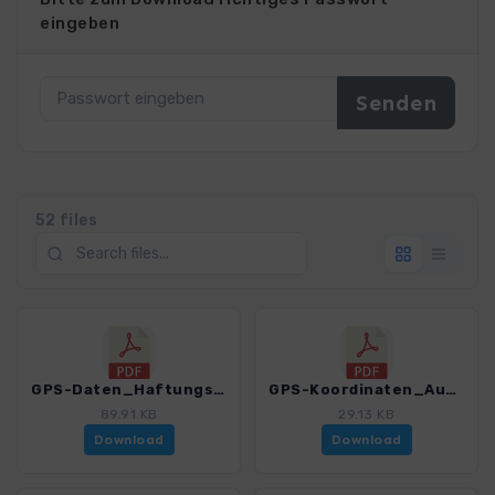
eingeben
52 files
GPS-Daten_Haftungsausschluss-Nutzungsbedingungen_WB_WinterwandernAllgaeu_3029_5.pdf
GPS-Koordinaten_Ausgangspunkte_WB_WinterwandernAllgaeu_3029_5.pdf
89.91 KB
29.13 KB
Download
Download