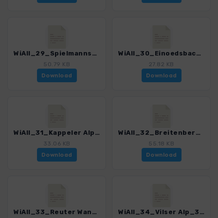
WiAll_29_Spielmannsau_3029_5.gpx
WiAll_30_Einoedsbach_3029_5.gpx
50.79 KB
27.82 KB
Download
Download
WiAll_31_Kappeler Alp_3029_5.gpx
WiAll_32_Breitenberg_3029_5.gpx
33.06 KB
55.18 KB
Download
Download
WiAll_33_Reuter Wanne_3029_5.gpx
WiAll_34_Vilser Alp_3029_5.gpx