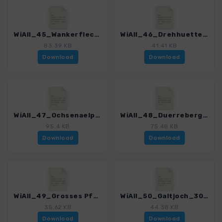
WiAll_45_Wankerfleck-Kapelle_3029_5.gpx
WiAll_46_Drehhuette_3029_5.gpx
83.39 KB
41.41 KB
Download
Download
WiAll_47_Ochsenaelpeleskopf_3029_5.gpx
WiAll_48_Duerrebergalm_3029_5.gpx
95.4 KB
75.48 KB
Download
Download
WiAll_49_Grosses Pfuitjoechle_3029_5.gpx
WiAll_50_Galtjoch_3029_5.gpx
35.62 KB
44.38 KB
Download
Download