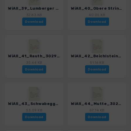
WiAll_39_Lumberger Grat_3029_5.gpx
WiAll_40_Obere Strindenalp_3029_5.gpx
37.83 KB
40.05 KB
Download
Download
WiAll_41_Rauth_3029_5.gpx
WiAll_42_Beichlstein_3029_5.gpx
35.64 KB
51.16 KB
Download
Download
WiAll_43_Schwabeggalp_3029_5.gpx
WiAll_44_Mutte_3029_5.gpx
33.09 KB
57.74 KB
Download
Download