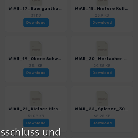
WiAll_17_Baergunthuette_3029_5.gpx
WiAll_18_Hintere Köllealp_3029_5.gpx
31 KB
23.9 KB
Download
Download
WiAll_19_Obere Schwandalp_3029_5.gpx
WiAll_20_Wertacher Hoernle_3029_5.gpx
35.1 KB
29.55 KB
Download
Download
WiAll_21_Kleiner Hirschberg_3029_5.gpx
WiAll_22_Spieser_3029_5.gpx
51.09 KB
65.25 KB
Download
Download
sschluss und