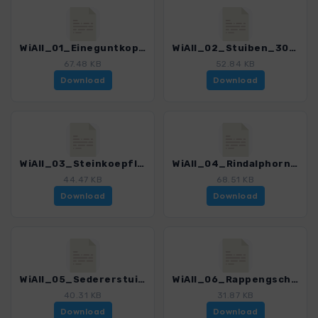
WiAll_01_Eineguntkopf_3029_5.gpx
WiAll_02_Stuiben_3029_5.gpx
67.48 KB
52.84 KB
Download
Download
WiAll_03_Steinkoepfle_3029_5.gpx
WiAll_04_Rindalphorn_3029_5.gpx
44.47 KB
68.51 KB
Download
Download
WiAll_05_Sedererstuiben_3029_5.gpx
WiAll_06_Rappengschwendalp_3029_5.gpx
40.31 KB
31.87 KB
Download
Download