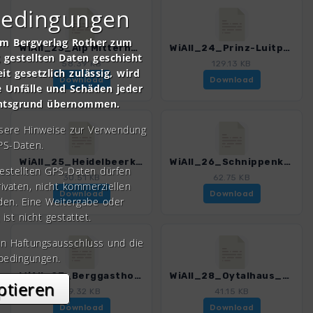
bedingungen
om Bergverlag Rother zum
WiAll_23_Alp Mitterhaus_3029_5.gpx
WiAll_24_Prinz-Luitpold-Haus_3029_5.gpx
gestellten Daten geschieht
58.39 KB
129.13 KB
it gesetzlich zulässig, wird
Download
Download
e Unfälle und Schäden jeder
chtsgrund übernommen.
nsere Hinweise zur Verwendung
PS-Daten.
WiAll_25_Heidelbeerkopf_3029_5.gpx
WiAll_26_Schnippenkopf_3029_5.gpx
gestellten GPS-Daten dürfen
30.51 KB
62.75 KB
rivaten, nicht kommerziellen
Download
Download
den. Eine Weitergabe oder
 ist nicht gestattet.
en Haftungsausschluss und die
bedingungen.
WiAll_27_Berggasthof Hochleite_3029_5.gpx
WiAll_28_Oytalhaus_3029_5.gpx
ptieren
49.32 KB
41.15 KB
Download
Download