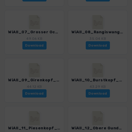
WiAll_07_Grosser Ochsenkopf_3029_5.gpx
WiAll_08_Rangiswanger Horn_3029_5.gpx
49.06 KB
35.04 KB
Download
Download
WiAll_09_Girenkopf_3029_5.gpx
WiAll_10_Burstkopf_3029_5.gpx
44.12 KB
43.29 KB
Download
Download
WiAll_11_Piesenkopf_3029_5.gpx
WiAll_12_Obere Gundalp_3029_5.gpx