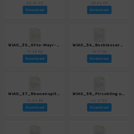
28.63 KB
38.86 KB
Download
Download
WiAll_35_Otto-Mayr-Huette_3029_5.gpx
WiAll_36_Bschiesser_3029_5.gpx
73.29 KB
36.17 KB
Download
Download
WiAll_37_Rhonenspitze_3029_5.gpx
WiAll_38_Pirschling und Schoenkahler_3029_5.gpx
36.84 KB
42.27 KB
Download
Download