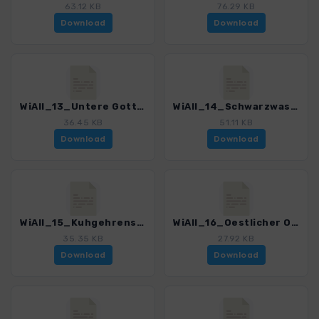
63.12 KB
76.29 KB
Download
Download
WiAll_13_Untere Gottesackerwaende_3029_5.gpx
WiAll_14_Schwarzwasserhütte_3029_5.gpx
36.45 KB
51.11 KB
Download
Download
WiAll_15_Kuhgehrenspitze_3029_5.gpx
WiAll_16_Oestlicher Ochsenhofer Kopf_3029_5.gpx
35.35 KB
27.92 KB
Download
Download