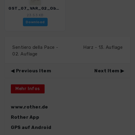
GST_07_VAR_02_Obertelfes_4606_1.gpx
23.53 KB
Download
Sentiero della Pace -
Harz - 13. Auflage
02. Auflage
Previous Item
Next Item
Mehr Infos
www.rother.de
Rother App
GPS auf Android