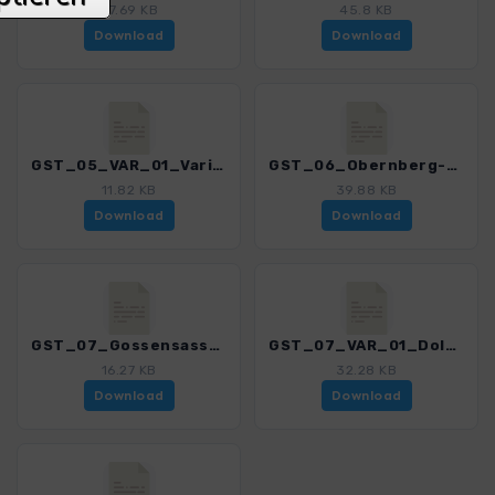
37.69 KB
45.8 KB
Download
Download
GST_05_VAR_01_Variante_Noesslachjoch_4606_1.gpx
GST_06_Obernberg-Gossensass_4606_1.gpx
11.82 KB
39.88 KB
Download
Download
GST_07_Gossensass-Rosskopf_4606_1.gpx
GST_07_VAR_01_Dolomieuweg_4606_1.gpx
16.27 KB
32.28 KB
Download
Download