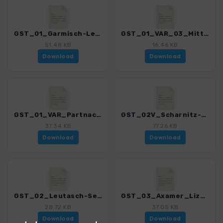
GST_01_Garmisch-Leutasch_4606_1.gpx
GST_01_VAR_03_Mittenwald_4606_1.gpx
51.48 KB
16.46 KB
Download
Download
GST_01_VAR_Partnachklamm_4606_1.gpx
GST_02V_Scharnitz-Solsteinhaus-Hochzirl_4606_1.gpx
37.34 KB
77.26 KB
Download
Download
GST_02_Leutasch-Seefeld_4606_1.gpx
GST_03_Axamer_Lizum-Fulpmes_4606_1.gpx
28.72 KB
37.05 KB
Download
Download