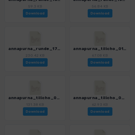
59.3 KB
56.84 KB
Download
Download
annapurna_runde_17_ghorepani_nayapul_4394_4.gpx
annapurna_tilicho_01_manang_khangsar_4394_4.gpx
230.42 KB
67.08 KB
Download
Download
annapurna_tilicho_02_khangsar_tbc_4394_4.gpx
annapurna_tilicho_03V_tbc_westufer_4394_4.gpx
131.38 KB
62.93 KB
Download
Download