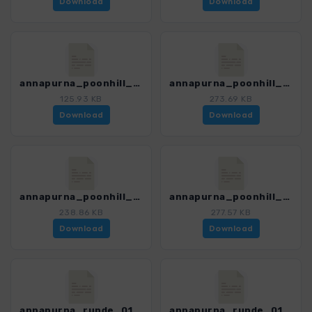
Download
Download
annapurna_poonhill_02_tikhedhunge_ghorepani_4394_4.gpx
annapurna_poonhill_03_ghorepani_nayapul_4394_4.gpx
125.93 KB
273.69 KB
Download
Download
annapurna_poonhill_variante_ghorepani_ghandruk_mitpoonhill_4394_4.gpx
annapurna_poonhill_variante_ghorepani_ghandruk_ohnepoonhill_4394_4.gpx
238.86 KB
277.57 KB
Download
Download
annapurna_runde_01_besisahar_ngadibazar_4394_4.gpx
annapurna_runde_01v_besisahar_ngadibazar_4394_4.gpx