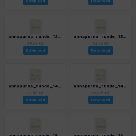
Download
Download
annapurna_runde_12_kagbeni_marpha_4394_4.gpx
annapurna_runde_13_marpha_kalopani_4394_4.gpx
49.65 KB
52.76 KB
Download
Download
annapurna_runde_14V_kalopani_tatopani_4394_4.gpx
annapurna_runde_14_kalopani_tatopani_4394_4.gpx
81.82 KB
227.72 KB
Download
Download
annapurna_runde_15_tatopani_shikha_4394_4.gpx
annapurna_runde_16_shikha_ghorepani_4394_4.gpx