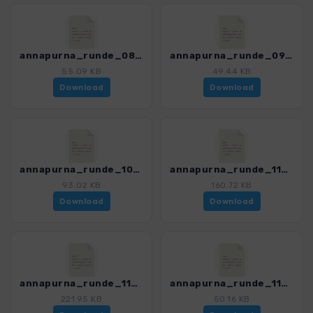
annapurna_runde_08_manang_yak_4394_4.gpx
annapurna_runde_09_yak_phedi_4394_4.gpx
55.09 KB
49.44 KB
Download
Download
annapurna_runde_10_phedi_highcamp_muktinath_4394_4.gpx
annapurna_runde_11V1_muktinath_dzong_kagbeni_4394_4.gpx
93.02 KB
160.72 KB
Download
Download
annapurna_runde_11V2_muktinath_lupra_jomsom_4394_4.gpx
annapurna_runde_11_muktinath_kagbeni_4394_4.gpx
221.95 KB
50.16 KB