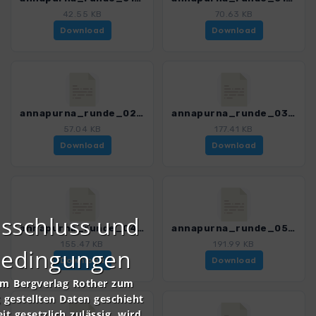
42.55 KB
70.63 KB
Download
Download
annapurna_runde_02_ngadibazar_jagat_4394_4.gpx
annapurna_runde_03_jagat_dharapani_4394_4.gpx
57.04 KB
177.41 KB
Download
Download
sschluss und
annapurna_runde_04_dharapani_chame_4394_4.gpx
annapurna_runde_05_chame_pisang_4394_4.gpx
155.47 KB
191.99 KB
bedingungen
Download
Download
om Bergverlag Rother zum
gestellten Daten geschieht
it gesetzlich zulässig, wird