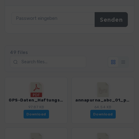
49 files
GPS-Daten_Haftungsausschluss-Nutzungsbedingungen_WF_Annapurna_4394_4.pdf
annapurna_abc_01_phedi_dhampus_4394_4.gpx
97.87 KB
64.54 KB
Download
Download