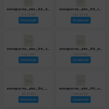
annapurna_abc_02_dhampus_landruk_4394_4.gpx
annapurna_abc_03_landruk_chomrong_4394_4.gpx
173.13 KB
120.33 KB
Download
Download
annapurna_abc_04_chomrong_dovan_4394_4.gpx
annapurna_abc_05_dovan_mbc_4394_4.gpx
165.7 KB
99.37 KB
Download
Download
annapurna_abc_06_mbc_abc_4394_4.gpx
annapurna_abc_09_chomrong_ghandruk_4394_4.gpx
60.91 KB
148.61 KB
Download
Download