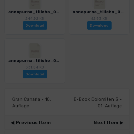
annapurna_tilicho_03_tbc_westufer_4394_4.gpx
annapurna_tilicho_04V_westufer_jomson_4394_4.gpx
244.92 KB
62.93 KB
Download
Download
annapurna_tilicho_04_westufer_jomson_4394_4.gpx
331.54 KB
Download
Gran Canaria - 10.
E-Book Dolomiten 3 -
Auflage
01. Auflage
Previous Item
Next Item