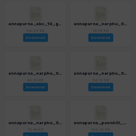
annapurna_abc_10_ghandruk_nayapul_4394_4.gpx
annapurna_narphu_01_koto_meta_4394_4.gpx
166.09 KB
18.98 KB
Download
Download
annapurna_narphu_02_meta_phu_4394_4.gpx
annapurna_narphu_03_phu_nar_4394_4.gpx
60.26 KB
34.74 KB
Download
Download
annapurna_narphu_04_nar_ngawal_4394_4.gpx
annapurna_poonhill_01_nayapul_tikhedhunge_4394_4.gpx
70.66 KB
105.42 KB