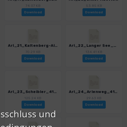
74.07 KB
53.85 KB
Download
Download
Arl_21_Kaltenberg-Alphuette_4121_5.gpx
Arl_22_Langer See_4121_5.gpx
70.29 KB
134.41 KB
Download
Download
Arl_23_Scheibler_4121_5.gpx
Arl_24_Arlenweg_4121_5.gpx
125.24 KB
29.63 KB
Download
Download
sschluss und