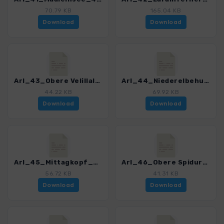
70.79 KB
165.04 KB
Download
Download
Arl_43_Obere Velillalpe_4121_5.gpx
Arl_44_Niederelbehuette_4121_5.gpx
44.22 KB
69.92 KB
Download
Download
Arl_45_Mittagkopf_4121_5.gpx
Arl_46_Obere Spiduralpe_4121_5.gpx
56.72 KB
41.31 KB
Download
Download