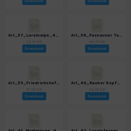
Download
Download
Arl_37_Larainalpe_4121_5.gpx
Arl_38_Paznauner Talweg_4121_5.gpx
35.19 KB
48.37 KB
Download
Download
Arl_39_Friedrichshafener Huette_4121_5.gpx
Arl_40_Rauher Kopf_4121_5.gpx
31.02 KB
36.28 KB
Download
Download
Arl_41_Madleinsee_4121_5.gpx
Arl_42_Larainfernerspitze_4121_5.gpx