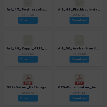
Arl_47_Pezinerspitze_4121_5.gpx
Arl_48_Flathbach-Wasserfall_4121_5.gpx
56.19 KB
20.12 KB
Download
Download
Arl_49_Kappl_4121_5.gpx
Arl_50_Ascher Huette_4121_5.gpx
67.76 KB
45.58 KB
Download
Download
GPS-Daten_Haftungsausschluss-Nutzungsbedingungen_WF_Arlberg_Paznaun_4121_5.pdf
GPS-Koordinaten_Ausgangspunkte_WF_Arlberg_Paznaun_4121_5.pdf
120.16 KB
28.89 KB
Download
Download