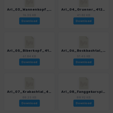
Arl_03_Wannenkopf_4121_5.gpx
Arl_04_Gruener_4121_5.gpx
76.35 KB
41.82 KB
Download
Download
Arl_05_Biberkopf_4121_5.gpx
Arl_06_Bockbachtal_4121_5.gpx
61.84 KB
51.45 KB
Download
Download
Arl_07_Krabachtal_4121_5.gpx
Arl_08_Fanggekarspitze_4121_5.gpx
88.25 KB
88.92 KB
Download
Download