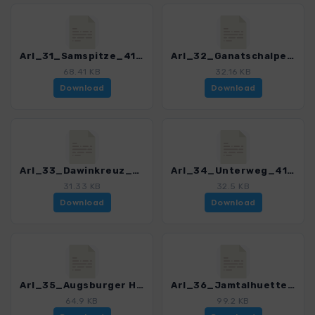
Arl_31_Samspitze_4121_5.gpx
Arl_32_Ganatschalpe_4121_5.gpx
68.41 KB
32.16 KB
Download
Download
Arl_33_Dawinkreuz_4121_5.gpx
Arl_34_Unterweg_4121_5.gpx
31.33 KB
32.5 KB
Download
Download
Arl_35_Augsburger Huette_4121_5.gpx
Arl_36_Jamtalhuette_4121_5.gpx
64.9 KB
99.2 KB