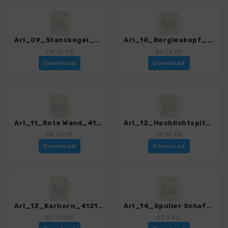
Arl_09_Stanskogel_4121_5.gpx
Arl_10_Bergleskopf_4121_5.gpx
94.73 KB
86.75 KB
Download
Download
Arl_11_Rote Wand_4121_5.gpx
Arl_12_Hochlichtspitze_4121_5.gpx
64.37 KB
78.87 KB
Download
Download
Arl_13_Karhorn_4121_5.gpx
Arl_14_Spuller Schafberg_4121_5.gpx
65.23 KB
63.9 KB