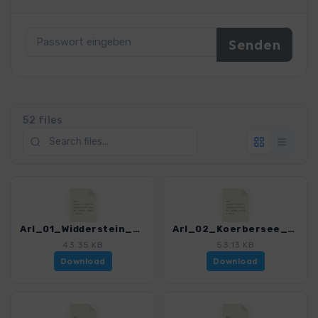
52 files
Arl_01_Widderstein_4121_5.gpx
Arl_02_Koerbersee_4121_5.gpx
43.35 KB
53.13 KB
Download
Download