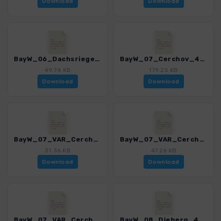
Download
Download
BayW_06_Dachsriegel_4225_8.gpx
BayW_07_Cerchov_4225_8.gpx
49.74 KB
179.25 KB
Download
Download
BayW_07_VAR_Cerchov_4225_8.gpx
BayW_07_VAR_Cerchov_Gibachtrundweg_4225_8.gpx
31.36 KB
47.26 KB
Download
Download
BayW_07_VAR_Cerchov_Waldmuenchen_4225_8.gpx
BayW_08_Dieberg_4225_8.gpx