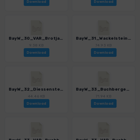
Download
Download
BayW_30_VAR_Brotjacklriegel_Daxstein_4225_8.gpx
BayW_31_Wackelstein_4225_8.gpx
9.38 KB
74.93 KB
Download
Download
BayW_32_DiessensteinerLeite_4225_8.gpx
BayW_33_BuchbergerLeite_4225_8.gpx
44.46 KB
71.94 KB
Download
Download