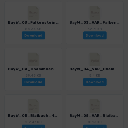
BayW_03_Falkenstein_4225_8.gpx
BayW_03_VAR_Falkenstein_4225_8.gpx
84.34 KB
32.71 KB
Download
Download
BayW_04_Chammuenster_4225_8.gpx
BayW_04_VAR_Chammuenster_4225_8.gpx
59.48 KB
5.4 KB
Download
Download
BayW_05_Blaibach_4225_8.gpx
BayW_05_VAR_Blaibach_4225_8.gpx
102.47 KB
10.13 KB