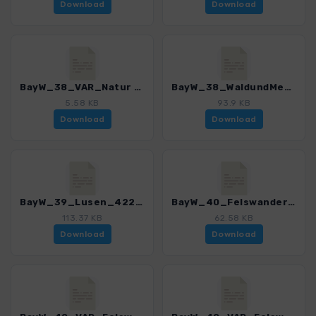
Download
Download
BayW_38_VAR_Natur und Zeit_Wistlberg_4225_8.gpx
BayW_38_WaldundMensch_4225_8.gpx
5.58 KB
93.9 KB
Download
Download
BayW_39_Lusen_4225_8.gpx
BayW_40_Felswandergebiet_4225_8.gpx
113.37 KB
62.58 KB
Download
Download