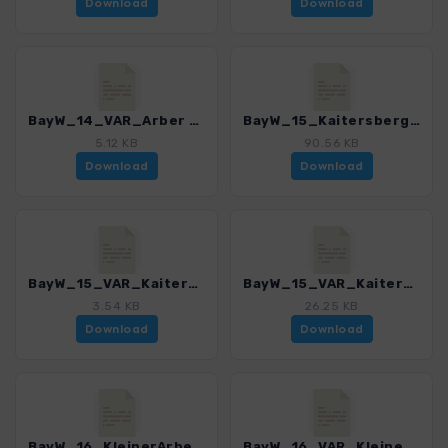
Download
Download
BayW_14_VAR_Arber Hochtour_Schareben_4225_8.gpx
BayW_15_Kaitersberg_4225_8.gpx
5.12 KB
90.56 KB
Download
Download
BayW_15_VAR_Kaitersberg_4225_8.gpx
BayW_15_VAR_Kaitersberg_Eck_4225_8.gpx
3.54 KB
26.25 KB
Download
Download
BayW_16_KleinerArbersee_4225_8.gpx
BayW_16_VAR_Kleiner Arbersee_4225_8.gpx