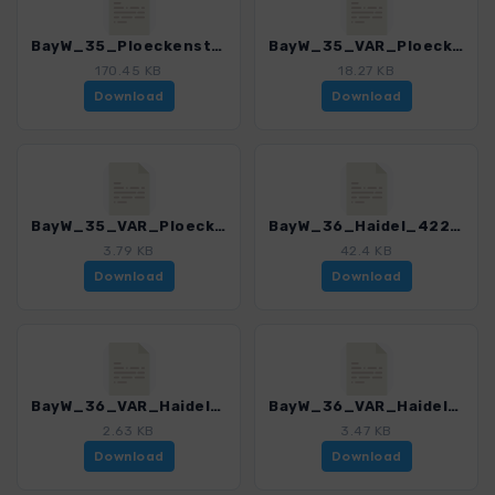
BayW_35_Ploeckenstein_4225_8.gpx
BayW_35_VAR_Ploeckensteinsee_4225_8.gpx
170.45 KB
18.27 KB
Download
Download
BayW_35_VAR_Ploeckensteinsee_Abkuerzung_4225_8.gpx
BayW_36_Haidel_4225_8.gpx
3.79 KB
42.4 KB
Download
Download
BayW_36_VAR_Haidel_Goldener Steig_4225_8.gpx
BayW_36_VAR_Haidel_Konrad Kapelle_4225_8.gpx
2.63 KB
3.47 KB
Download
Download