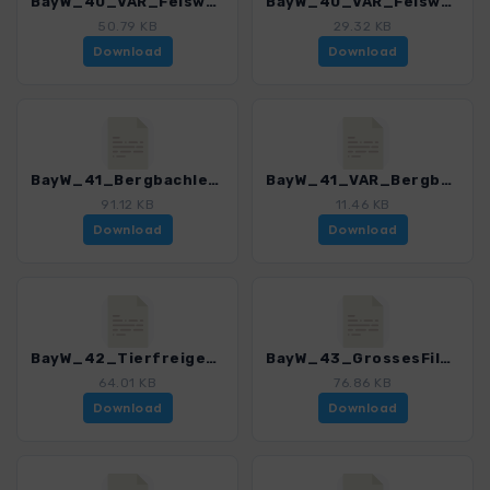
BayW_40_VAR_Felswandergebiet_4225_8.gpx
BayW_40_VAR_Felswandergebiet_Kleine Kanzel_4225_8.gpx
50.79 KB
29.32 KB
Download
Download
BayW_41_Bergbachlehrpfad_4225_8.gpx
BayW_41_VAR_Bergbachlehrpfad_4225_8.gpx
91.12 KB
11.46 KB
Download
Download
BayW_42_Tierfreigehege_4225_8.gpx
BayW_43_GrossesFilzKlosterfilz_4225_8.gpx
64.01 KB
76.86 KB
Download
Download