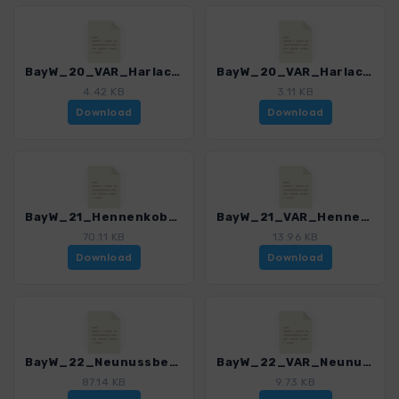
BayW_20_VAR_Harlachberger Spitz_4225_8.gpx
BayW_20_VAR_Harlachberger Spitz_Abstieg_4225_8.gpx
4.42 KB
3.11 KB
Download
Download
BayW_21_Hennenkobel_4225_8.gpx
BayW_21_VAR_Hennenkobel_4225_8.gpx
70.11 KB
13.96 KB
Download
Download
BayW_22_Neunussberg_4225_8.gpx
BayW_22_VAR_Neunussberg_4225_8.gpx
87.14 KB
9.73 KB