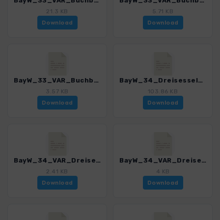
BayW_33_VAR_Buchberger Leite_4225_8.gpx
BayW_33_VAR_Buchberger Leite_Freyung_4225_8.gpx
21.3 KB
5.71 KB
Download
Download
BayW_33_VAR_Buchberger Leite_Neuenbuchberg_4225_8.gpx
BayW_34_Dreisessel_4225_8.gpx
3.57 KB
103.86 KB
Download
Download
BayW_34_VAR_Dreisesssel_4225_8.gpx
BayW_34_VAR_Dreisesssel_Einstieg_4225_8.gpx
2.41 KB
4 KB
Download
Download