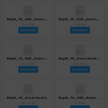
BayW_13_VAR_Zwercheck-Ossser_4225_8.gpx
BayW_13_VAR_Zwercheck-Ossser_Badesee_4225_8.gpx
5.65 KB
1.67 KB
Download
Download
BayW_13_VAR_Zwercheck-Ossser_Lohberger Steindl_4225_8.gpx
BayW_13_Zwercheck-Osser_4225_8.gpx
36.66 KB
153.12 KB
Download
Download
BayW_14_ArberHochtour_4225_8.gpx
BayW_14_VAR_Arber Hochtour_Kleiner-Arbersee-Blick_4225_8.gpx
290.66 KB
6.71 KB