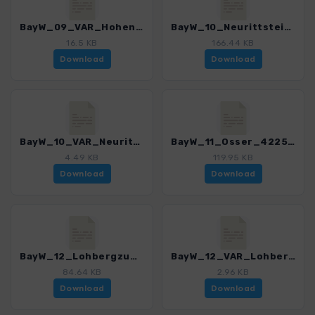
BayW_09_VAR_Hohenbogen_Burgstall_4225_8.gpx
BayW_10_Neurittsteig_4225_8.gpx
16.5 KB
166.44 KB
Download
Download
BayW_10_VAR_Neurittsteig Ossser_4225_8.gpx
BayW_11_Osser_4225_8.gpx
4.49 KB
119.95 KB
Download
Download
BayW_12_LohbergzumOsser_4225_8.gpx
BayW_12_VAR_Lohberg zum Ossser_Gasthaus_4225_8.gpx
84.64 KB
2.96 KB
Download
Download