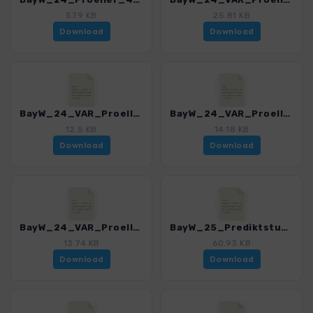
57.9 KB
25.81 KB
Download
Download
BayW_24_VAR_Proeller_Anfahrt_4225_8.gpx
BayW_24_VAR_Proeller_Waldwipfelweg_4225_8.gpx
12.5 KB
14.18 KB
Download
Download
BayW_24_VAR_Proeller_Wanderweg_4225_8.gpx
BayW_25_PrediktstuhlundKnogl_4225_8.gpx
13.74 KB
60.93 KB
Download
Download