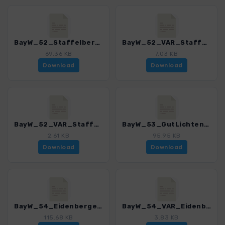
BayW_52_Staffelberg_4225_8.gpx
BayW_52_VAR_Staffelberg_4225_8.gpx
69.36 KB
7.03 KB
Download
Download
BayW_52_VAR_Staffelberg_Talweg_4225_8.gpx
BayW_53_GutLichtenau_4225_8.gpx
2.61 KB
95.95 KB
Download
Download
BayW_54_EidenbergerLusenundRannastausee_4225_8.gpx
BayW_54_VAR_Eidenberger Lusen und Rannastausee_4225_8.gpx
115.68 KB
3.83 KB