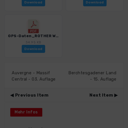
Download
Download
GPS-Daten_ROTHER WF Bayerischer Wald_Hinweise_4225_8.pdf
34.95 KB
Download
Auvergne - Massif
Berchtesgadener Land
Central - 03. Auflage
- 15. Auflage
Previous Item
Next Item
Mehr Infos