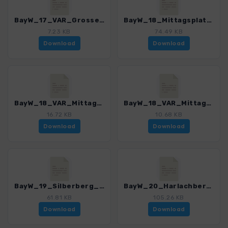
BayW_17_VAR_Grosser Arber_Schweiklruhe_4225_8.gpx
BayW_18_Mittagsplatzl_4225_8.gpx
7.23 KB
74.49 KB
Download
Download
BayW_18_VAR_Mittagsplatzl_4225_8.gpx
BayW_18_VAR_Mittagsplatzl_Grosser Arbersee_4225_8.gpx
16.72 KB
10.68 KB
Download
Download
BayW_19_Silberberg_4225_8.gpx
BayW_20_Harlachberger Spitz P_4225_8.gpx
61.81 KB
105.26 KB
Download
Download