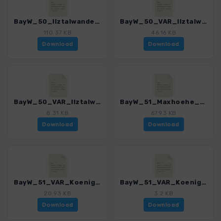
BayW_50_Ilztalwanderung_4225_8.gpx
BayW_50_VAR_Ilztalwanderung_4225_8.gpx
110.37 KB
46.16 KB
Download
Download
BayW_50_VAR_Ilztalwanderung_Steinhauersteig_4225_8.gpx
BayW_51_Maxhoehe_4225_8.gpx
8.31 KB
67.93 KB
Download
Download
BayW_51_VAR_Koenig-Max-Hoehe_4225_8.gpx
BayW_51_VAR_Koenig-Max-Hoehe_Badesee_4225_8.gpx
20.93 KB
3.2 KB
Download
Download