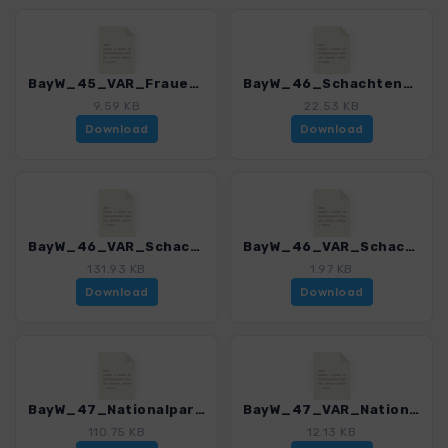
BayW_45_VAR_Frauenauer Rachelsteig_4225_8.gpx
BayW_46_SchachtenundFilze_4225_8.gpx
9.59 KB
22.53 KB
Download
Download
BayW_46_VAR_Schachten und Filze_4225_8.gpx
BayW_46_VAR_Schachten und Filze_Weber_4225_8.gpx
131.93 KB
1.97 KB
Download
Download
BayW_47_Nationalparkwanderung - A_4225_8.gpx
BayW_47_VAR_Nationalparkwanderung_Tag1_4225_8.gpx
110.75 KB
12.13 KB