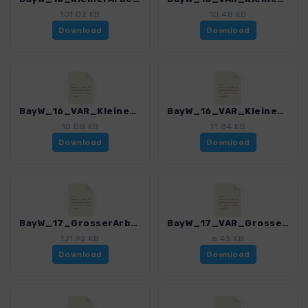
101.02 KB
10.48 KB
Download
Download
BayW_16_VAR_Kleiner Arbersee_Arber Alm_4225_8.gpx
BayW_16_VAR_Kleiner Arbersee_Berggasthof Mooshuette_4225_8.gpx
10.08 KB
11.84 KB
Download
Download
BayW_17_GrosserArber_4225_8.gpx
BayW_17_VAR_Grosser Arber_4225_8.gpx
121.92 KB
6.43 KB
Download
Download