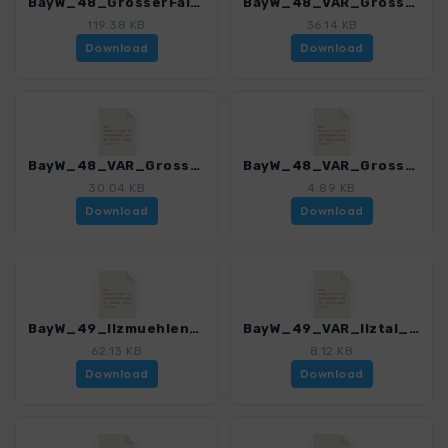
BayW_48_GrosserFalkenstein_4225_8.gpx
BayW_48_VAR_Grosser Falkenstein_4225_8.gpx
119.38 KB
36.14 KB
Download
Download
BayW_48_VAR_Grosser Falkenstein_Kleiner Falkenstein_4225_8.gpx
BayW_48_VAR_Grosser Falkenstein_Zwieseler Waldhaus_4225_8.gpx
30.04 KB
4.89 KB
Download
Download
BayW_49_Ilzmuehlen_4225_8.gpx
BayW_49_VAR_Ilztal_4225_8.gpx
62.13 KB
8.12 KB
Download
Download