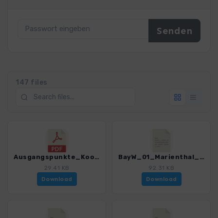
147 files
Ausgangspunkte_Koordinaten_WF Bayerischer Wald_4225_8.pdf
BayW_01_Marienthal_4225_8.gpx
29.41 KB
92.31 KB
Download
Download