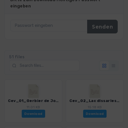
eingeben
51 files
Cev_01_Gerbier de Jonc_4323_4.gpx
Cev_02_Lac dIssarles_4323_4.gpx
11.01 KB
15.18 KB
Download
Download