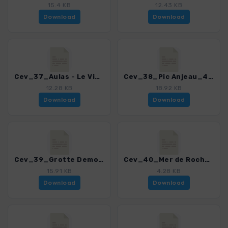
15.4 KB
12.43 KB
Download
Download
Cev_37_Aulas - Le Vigan_4323_4.gpx
Cev_38_Pic Anjeau_4323_4.gpx
12.28 KB
18.92 KB
Download
Download
Cev_39_Grotte Demoiselles_4323_4.gpx
Cev_40_Mer de Rochers_4323_4.gpx
15.91 KB
4.28 KB
Download
Download