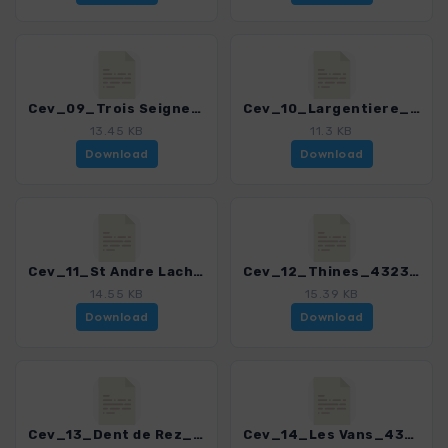
Cev_09_Trois Seigneurs_4323_4.gpx
Cev_10_Largentiere_4323_4.gpx
13.45 KB
11.3 KB
Download
Download
Cev_11_St Andre Lachamp_4323_4.gpx
Cev_12_Thines_4323_4.gpx
14.55 KB
15.39 KB
Download
Download
Cev_13_Dent de Rez_4323_4.gpx
Cev_14_Les Vans_4323_4.gpx