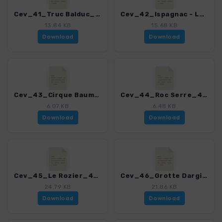
Cev_41_Truc Balduc_4323_4.gpx
Cev_42_Ispagnac - Le Single_4323_4.gpx
13.84 KB
15.68 KB
Download
Download
Cev_43_Cirque Baumes_4323_4.gpx
Cev_44_Roc Serre_4323_4.gpx
6.07 KB
6.48 KB
Download
Download
Cev_45_Le Rozier_4323_4.gpx
Cev_46_Grotte Dargilan_4323_4.gpx
24.79 KB
21.86 KB
Download
Download