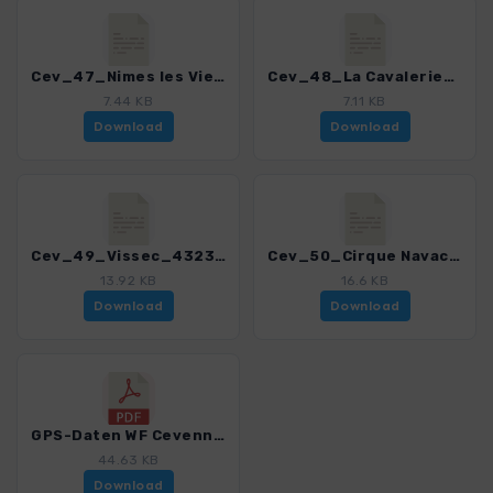
Cev_47_Nimes les Vieux_4323_4.gpx
Cev_48_La Cavalerie_4323_4.gpx
7.44 KB
7.11 KB
Download
Download
Cev_49_Vissec_4323_4.gpx
Cev_50_Cirque Navacelles_4323_4.gpx
13.92 KB
16.6 KB
Download
Download
GPS-Daten WF Cevennen - Haftungsausschluss, Nutzungsbedingungen und Hinweise_4323_4.pdf
44.63 KB
Download