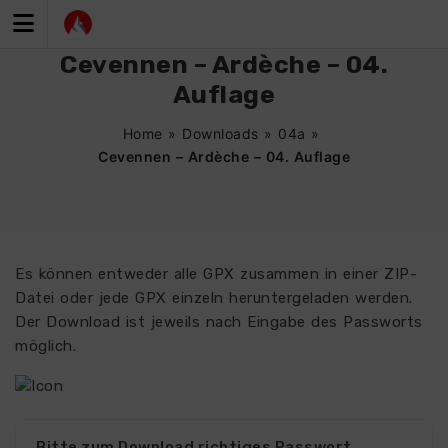
Zum
Inhalt
springen
Cevennen – Ardèche – 04.
Auflage
Home
»
Downloads
»
04a
»
Cevennen – Ardèche – 04. Auflage
Es können entweder alle GPX zusammen in einer ZIP-
Datei oder jede GPX einzeln heruntergeladen werden.
Der Download ist jeweils nach Eingabe des Passworts
möglich.
Bitte zum Download richtiges Passwort