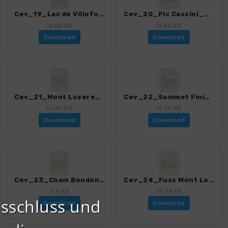
Cev_19_Lac de Villefort_4323_4.gpx
Cev_20_Pic Cassini_4323_4.gpx
12.68 KB
11.42 KB
Download
Download
Cev_21_Mont Lozere_4323_4.gpx
Cev_22_Sommet Finiels_4323_4.gpx
16.87 KB
15.14 KB
Download
Download
Cev_23_Cham Bondons_4323_4.gpx
Cev_24_Fuss Mont Lozere_4323_4.gpx
8.5 KB
19.36 KB
sschluss und
Download
Download