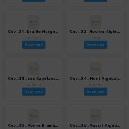
Cev_31_Draille Margeride_4323_4.gpx
Cev_32_Rocher Aigle_4323_4.gpx
10.51 KB
7.28 KB
Download
Download
Cev_33_Les Capelans_4323_4.gpx
Cev_34_Mont Aigoual_4323_4.gpx
13.74 KB
17.87 KB
Download
Download
Cev_35_Abime Bramabiau_4323_4.gpx
Cev_36_Massif Aigoual_4323_4.gpx