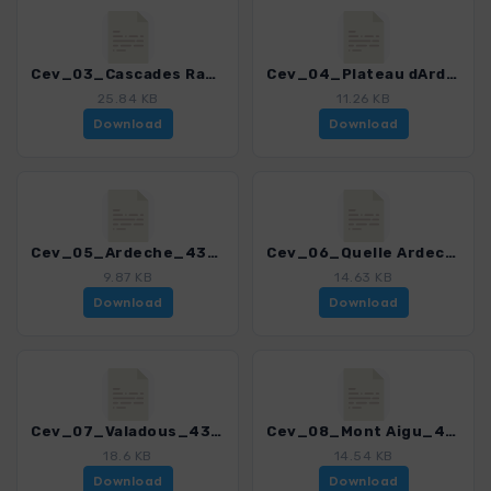
Cev_03_Cascades Ray-Pic_4323_4.gpx
Cev_04_Plateau dArdeche_4323_4.gpx
25.84 KB
11.26 KB
Download
Download
Cev_05_Ardeche_4323_4.gpx
Cev_06_Quelle Ardeche_4323_4.gpx
9.87 KB
14.63 KB
Download
Download
Cev_07_Valadous_4323_4.gpx
Cev_08_Mont Aigu_4323_4.gpx
18.6 KB
14.54 KB
Download
Download