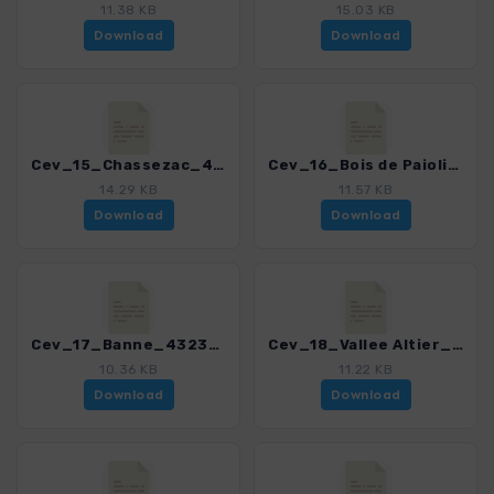
11.38 KB
15.03 KB
Download
Download
Cev_15_Chassezac_4323_4.gpx
Cev_16_Bois de Paiolive_4323_4.gpx
14.29 KB
11.57 KB
Download
Download
Cev_17_Banne_4323_4.gpx
Cev_18_Vallee Altier_4323_4.gpx
10.36 KB
11.22 KB
Download
Download