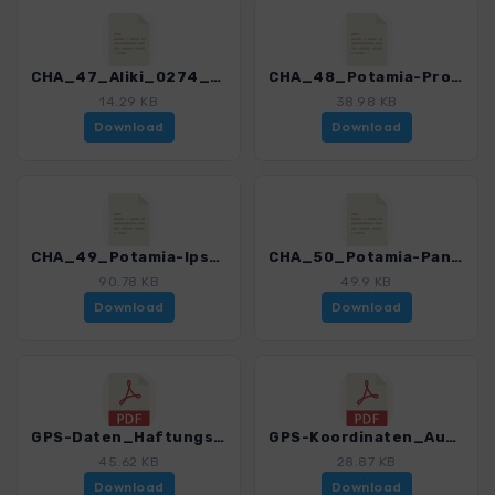
CHA_47_Aliki_0274_1.gpx
CHA_48_Potamia-Profitis_Ilias_0274_1.gpx
14.29 KB
38.98 KB
Download
Download
CHA_49_Potamia-Ipsarion_0274_1.gpx
CHA_50_Potamia-Panagia_0274_1.gpx
90.78 KB
49.9 KB
Download
Download
GPS-Daten_Haftungsausschluss-Nutzungsbedingungen_WF_Chalkidiki_Thassos_0274_1.pdf
GPS-Koordinaten_Ausgangspunkte_WF_Chalkidiki_Thassos_0274_1.pdf
45.62 KB
28.87 KB
Download
Download