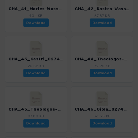
CHA_41_Maries-Wasserfaelle_0274_1.gpx
CHA_42_Kastro-Wasserfaelle_0274_1.gpx
40.1 KB
67.87 KB
Download
Download
CHA_43_Kastri_0274_1.gpx
CHA_44_Theologos-Kastro_0274_1.gpx
26.52 KB
92.95 KB
Download
Download
CHA_45_Theologos-Prof_Ilias_0274_1.gpx
CHA_46_Giola_0274_1.gpx
87.08 KB
36.35 KB
Download
Download