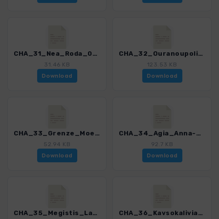
CHA_31_Nea_Roda_0274_1.gpx
CHA_32_Ouranoupoli-Koumitsa_0274_1.gpx
31.46 KB
123.53 KB
Download
Download
CHA_33_Grenze_Moenchsrepublik_0274_1.gpx
CHA_34_Agia_Anna-Megisti_Lavra_0274_1.gpx
52.94 KB
92.7 KB
Download
Download
CHA_35_Megistis_Lavra-_Kavsokalivia_0274_1.gpx
CHA_36_Kavsokalivia-Stavros_0274_1.gpx