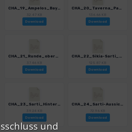
CHA_19_Ampelos_Bay_0274_1.gpx
CHA_20_Taverna_Panorama-Sikia_0274_1.gpx
32.47 KB
136.66 KB
Download
Download
CHA_21_Runde_oberhalb_von_Sikia_0274_1.gpx
CHA_22_Sikia-Sarti_0274_1.gpx
37.46 KB
125.87 KB
Download
Download
CHA_23_Sarti_Hinterland_0274_1.gpx
CHA_24_Sarti-Aussichtspunkt_0274_1.gpx
39.24 KB
72.96 KB
Download
Download
sschluss und