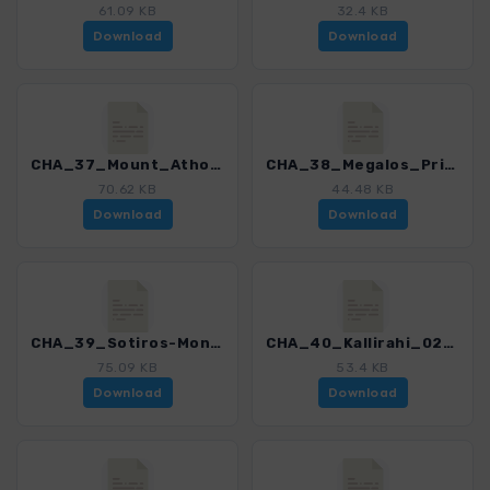
61.09 KB
32.4 KB
Download
Download
CHA_37_Mount_Athos_0274_1.gpx
CHA_38_Megalos_Prinos-Agii_Ioanni_0274_1.gpx
70.62 KB
44.48 KB
Download
Download
CHA_39_Sotiros-Moni_Pantel_0274_1.gpx
CHA_40_Kallirahi_0274_1.gpx
75.09 KB
53.4 KB
Download
Download