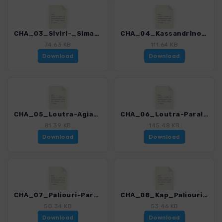
CHA_03_Siviri-_Simantro_Beach_0274_1.gpx
CHA_04_Kassandrino_0274_1.gpx
74.63 KB
111.64 KB
Download
Download
CHA_05_Loutra-Agia_Paraskevi_0274_1.gpx
CHA_06_Loutra-Paralia_Avlaki_0274_1.gpx
81.39 KB
145.48 KB
Download
Download
CHA_07_Paliouri-Paralia_Avlaki_0274_1.gpx
CHA_08_Kap_Paliouri_0274_1.gpx
50.34 KB
53.46 KB
Download
Download