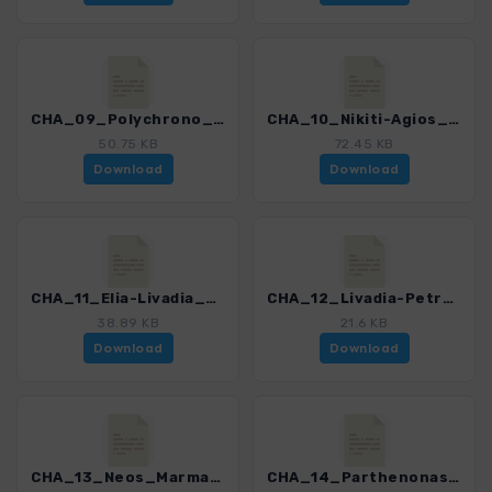
CHA_09_Polychrono_Schildkroetenteich_0274_1.gpx
CHA_10_Nikiti-Agios_Nikolaos_0274_1.gpx
50.75 KB
72.45 KB
Download
Download
CHA_11_Elia-Livadia_0274_1.gpx
CHA_12_Livadia-Petros_0274_1.gpx
38.89 KB
21.6 KB
Download
Download
CHA_13_Neos_Marmaras-Parthenonas_0274_1.gpx
CHA_14_Parthenonas-Itamos_0274_1.gpx