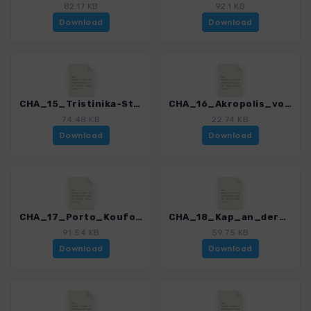
82.17 KB
92.1 KB
Download
Download
CHA_15_Tristinika-Stiladario_Beach_0274_1.gpx
CHA_16_Akropolis_von_Toroni_0274_1.gpx
74.48 KB
22.74 KB
Download
Download
CHA_17_Porto_Koufo-Kap_Drepano_0274_1.gpx
CHA_18_Kap_an_der_Suedspitze_Sithonias_0274_1.gpx
91.54 KB
59.75 KB
Download
Download