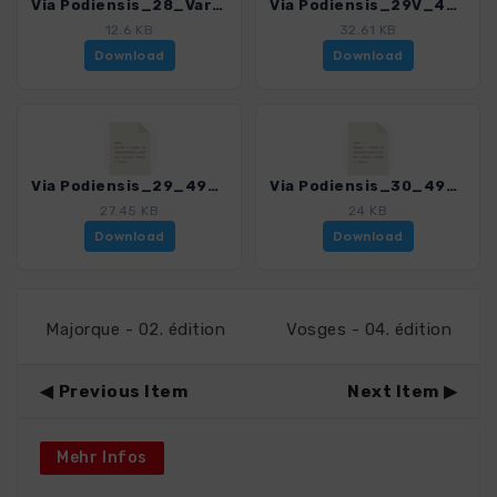
Via Podiensis_28_Variante_4939_4.gpx
Via Podiensis_29V_4939_4.gpx
12.6 KB
32.61 KB
Download
Download
Via Podiensis_29_4939_4.gpx
Via Podiensis_30_4939_4.gpx
27.45 KB
24 KB
Download
Download
Majorque - 02. édition
Vosges - 04. édition
Previous Item
Next Item
Mehr Infos