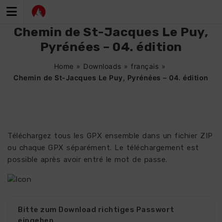
Zum
Inhalt
springen
Chemin de St-Jacques Le Puy,
Pyrénées – 04. édition
Home
»
Downloads
»
français
»
Chemin de St-Jacques Le Puy, Pyrénées – 04. édition
Téléchargez tous les GPX ensemble dans un fichier ZIP
ou chaque GPX séparément. Le téléchargement est
possible après avoir entré le mot de passe.
Bitte zum Download richtiges Passwort
eingeben